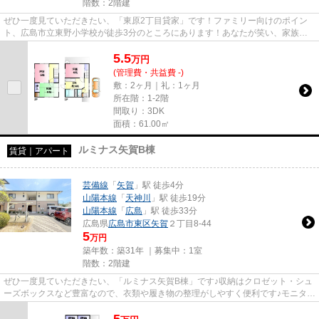
階数：2階建
ぜひ一度見ていただきたい、「東原2丁目貸家」です！ファミリー向けのポイン
ト、広島市立東野小学校が徒歩3分のところにあります！あなたが笑い、家族も
一緒になって笑う！そんな素敵...
5.5
万
円
(管理費・共益費 -)
敷：2ヶ月｜礼：1ヶ月
所在階：1-2階
間取り：3DK
面積：61.00㎡
ルミナス矢賀B棟
賃貸｜アパート
芸備線
「
矢賀
」駅 徒歩4分
山陽本線
「
天神川
」駅 徒歩19分
山陽本線
「
広島
」駅 徒歩33分
広島県
広島市東区
矢賀
２丁目8-44
5
万円
築年数：築31年 ｜募集中：
1室
階数：2階建
ぜひ一度見ていただきたい、「ルミナス矢賀B棟」です♪収納はクロゼット・シュ
ーズボックスなど豊富なので、衣類や履き物の整理がしやすく便利です♪モニター
で来訪者を確認し、インター...
5