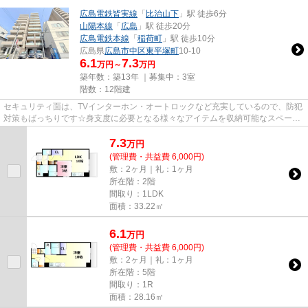
広島電鉄皆実線
「
比治山下
」駅 徒歩6分
山陽本線
「
広島
」駅 徒歩20分
広島電鉄本線
「
稲荷町
」駅 徒歩10分
広島県
広島市中区
東平塚町
10-10
6.1
7.3
万円～
万円
築年数：築13年 ｜募集中：
3室
階数：12階建
セキュリティ面は、TVインターホン・オートロックなど充実しているので、防犯
対策もばっちりです☆身支度に必要となる様々なアイテムを収納可能なスペース
がある独立洗面台が付いていま...
7.3
万
円
(管理費・共益費 6,000円)
敷：2ヶ月｜礼：1ヶ月
所在階：2階
間取り：1LDK
面積：33.22㎡
6.1
万
円
(管理費・共益費 6,000円)
敷：2ヶ月｜礼：1ヶ月
所在階：5階
間取り：1R
面積：28.16㎡