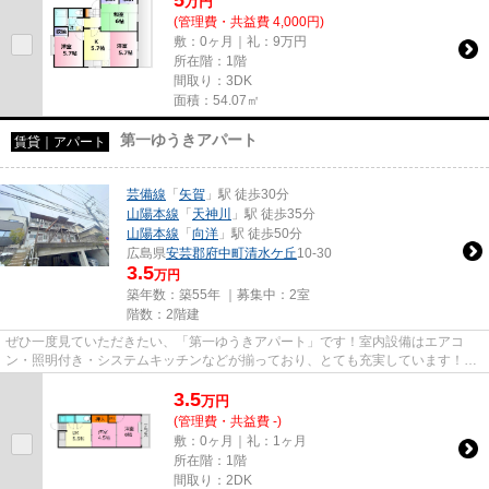
万
円
(管理費・共益費 4,000円)
敷：0ヶ月｜礼：9万円
所在階：1階
間取り：3DK
面積：54.07㎡
第一ゆうきアパート
賃貸｜アパート
芸備線
「
矢賀
」駅 徒歩30分
山陽本線
「
天神川
」駅 徒歩35分
山陽本線
「
向洋
」駅 徒歩50分
広島県
安芸郡府中町
清水ケ丘
10-30
3.5
万円
築年数：築55年 ｜募集中：
2室
階数：2階建
ぜひ一度見ていただきたい、「第一ゆうきアパート」です！室内設備はエアコ
ン・照明付き・システムキッチンなどが揃っており、とても充実しています！キ
ッチンにこだわりたい方にはこ...
3.5
万
円
(管理費・共益費 -)
敷：0ヶ月｜礼：1ヶ月
所在階：1階
間取り：2DK