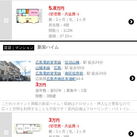
の顔が見えるTVインターホン...
5.8
万
円
(管理費・共益費 -)
敷：2ヶ月｜礼：1ヶ月
所在階：4階
間取り：1LDK
面積：37.10㎡
新栄ハイム
賃貸｜マンション
広島電鉄皆実線
「
比治山橋
」駅 徒歩24分
山陽本線
「
広島
」駅 徒歩50分
広島電鉄皆実線
「
南区役所前
」駅 徒歩24分
広島県
広島市南区
本浦町
44-4
3
万円
築年数：築52年 ｜募集中：
1室
階数：3階建
こだわりポイント満載の新栄ハイム！収納はクロゼット・押入など豊富なので、
広々と空間を利用することも可能です！室内設備はフローリング・バストイレ別
などが揃っており、とても充...
3
万
円
(管理費・共益費 -)
敷：1ヶ月｜礼：1ヶ月
所在階：3階