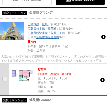
金屋町グランデ
賃貸｜マンション
山陽本線
「
広島
」駅 徒歩11分
広島電鉄本線
「
稲荷町
」駅 徒歩2分
広島電鉄皆実線
「
段原一丁目
」駅 徒歩3分
広島県
広島市南区
金屋町
3-10
6
万円
築年数：築22年 ｜募集中：
1室
階数：11階建
人気のロフト付き物件♪初期費用もお手頃で住みやすい！多くの方からご好評頂い
ている金屋町グランデのご紹介！ペットを飼っている方もうれしいペット可物
件！当社は広島市南区に密着し...
6
万
円
(管理費・共益費 3,000円)
敷：1ヶ月｜礼：1ヶ月
所在階：7階
間取り：1R
面積：26.82㎡
鶴見橋Grande
賃貸｜マンション