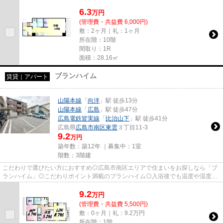
6.3
万
円
(管理費・共益費 6,000円)
敷：2ヶ月｜礼：1ヶ月
所在階：10階
間取り：1R
面積：28.16㎡
ブランハイム
賃貸｜アパート
山陽本線
「
向洋
」駅 徒歩13分
山陽本線
「
広島
」駅 徒歩47分
広島電鉄皆実線
「
比治山下
」駅 徒歩41分
広島県
広島市南区
東雲
３丁目11-3
9.2
万円
築年数：築12年 ｜募集中：
1室
階数：3階建
こだわりで選びたい方におすすめ◎広島市南区エリアで住まいをお探しなら「ブ
ランハイム」◎こだわりポイント満載のブランハイム◎入浴後でも温度や湿度に
悩まされずに化粧やヘアメイクが...
9.2
万
円
(管理費・共益費 5,500円)
敷：0ヶ月｜礼：9.2万円
所在階：1階