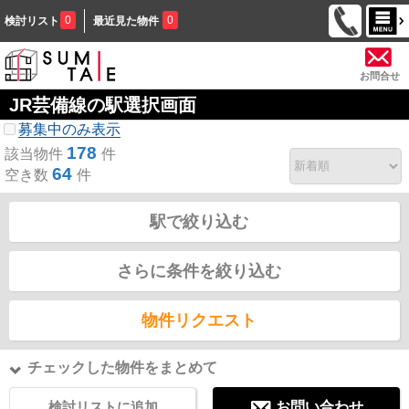
0
0
検討リスト
最近見た物件
お問合せ
JR芸備線の駅選択画面
募集中のみ表示
178
該当物件
件
64
空き数
件
駅で絞り込む
さらに条件を絞り込む
物件リクエスト
チェックした物件をまとめて
検討リストに追加
お問い合わせ