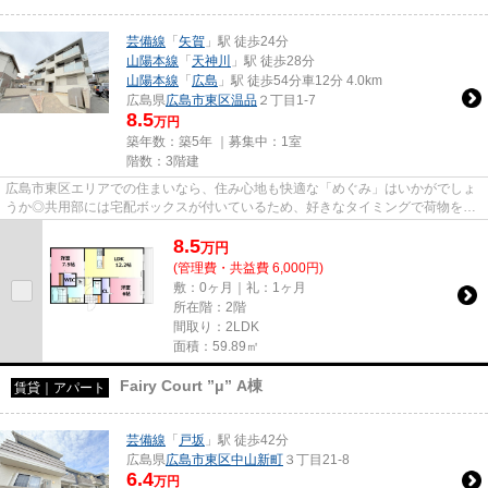
芸備線
「
矢賀
」駅 徒歩24分
山陽本線
「
天神川
」駅 徒歩28分
山陽本線
「
広島
」駅 徒歩54分車12分 4.0km
広島県
広島市東区
温品
２丁目1-7
8.5
万円
築年数：築5年 ｜募集中：
1室
階数：3階建
広島市東区エリアでの住まいなら、住み心地も快適な「めぐみ」はいかがでしょ
うか◎共用部には宅配ボックスが付いているため、好きなタイミングで荷物を受
け取ることができます◎駐輪場...
8.5
万
円
(管理費・共益費 6,000円)
敷：0ヶ月｜礼：1ヶ月
所在階：2階
間取り：2LDK
面積：59.89㎡
Fairy Court ”μ” A棟
賃貸｜アパート
芸備線
「
戸坂
」駅 徒歩42分
広島県
広島市東区
中山新町
３丁目21-8
6.4
万円