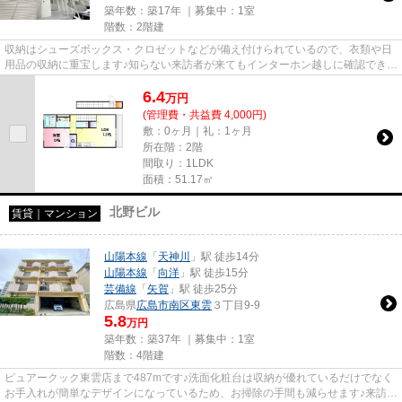
築年数：築17年 ｜募集中：
1室
階数：2階建
収納はシューズボックス・クロゼットなどが備え付けられているので、衣類や日
用品の収納に重宝します♪知らない来訪者が来てもインターホン越しに確認できる
ので防犯対策につながります...
6.4
万
円
(管理費・共益費 4,000円)
敷：0ヶ月｜礼：1ヶ月
所在階：2階
間取り：1LDK
面積：51.17㎡
北野ビル
賃貸｜マンション
山陽本線
「
天神川
」駅 徒歩14分
山陽本線
「
向洋
」駅 徒歩15分
芸備線
「
矢賀
」駅 徒歩25分
広島県
広島市南区
東雲
３丁目9-9
5.8
万円
築年数：築37年 ｜募集中：
1室
階数：4階建
ピュアークック東雲店まで487mです♪洗面化粧台は収納が優れているだけでなく
お手入れが簡単なデザインになっているため、お掃除の手間も減らせます♪来訪者