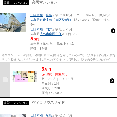
高岡マンション
賃貸｜マンション
山陽本線
「
広島
」駅 バス18分 「ニュー旭ヶ丘」 停歩8分
広島電鉄皆実線
「
南区役所前
」駅 バス9分 「渕崎」 停歩
5分
山陽本線
「
向洋
」駅 徒歩25分
広島県
広島市南区
仁保
３丁目10-29
5
万円
築年数：築43年 ｜募集中：
1室
階数：3階建
高岡マンションの詳しい情報♪独立洗面台を備えているので、洗面台前で身支度を
サッと整えることができます♪駅へのアクセスに便利な、駅徒歩5分以内の物件で
す♪こちらの物件では初期費...
5
万
円
(管理費・共益費 -)
敷：0ヶ月｜礼：1ヶ月
所在階：1階
間取り：2DK
面積：42.00㎡
ヴィラサウスサイド
賃貸｜マンション
山陽本線
「
広島
」駅 徒歩67分