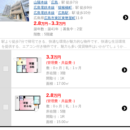
山陽本線
「
広島
」駅 徒歩7分
広島電鉄本線
「
猿猴橋町
」駅 徒歩9分
広島電鉄本線
「
広島駅
」駅 徒歩10分
広島県
広島市東区
東蟹屋町
11-9
2.8
3.3
万円～
万円
築年数：築41年 ｜募集中：
2室
階数：5階建
駅より徒歩7分で帰宅できる、快適な環境が魅力的な物件です。快適な生活環境
を提供する、エアコン付き物件です。魅力も多い賃貸物件はいかがでしょうか。
魅力溢れる角部屋は窓が多く風...
3.3
万
円
(管理費・共益費 -)
敷：0ヶ月｜礼：1ヶ月
所在階：3階
間取り：1K
面積：17.00㎡
2.8
万
円
(管理費・共益費 -)
敷：0ヶ月｜礼：1ヶ月
所在階：5階
間取り：1R
面積：15.00㎡