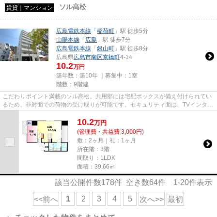
ソル高松
賃貸｜マンション
広島電鉄本線
「
稲荷町
」駅 徒歩5分
山陽本線
「
広島
」駅 徒歩7分
広島電鉄本線
「
銀山町
」駅 徒歩8分
広島県
広島市南区
京橋町
4-14
10.2
万円
築年数：築10年 ｜募集中：
1室
階数：9階建
こだわりポイント満載のソル高松。共用部には宅配ボックスが備え付けられてい
るため、非対面での荷物の受け取りが可能です。セキュリティ面は、TVインター
ホン・オートロックなどを備...
10.2
万
円
(管理費・共益費 3,000円)
敷：2ヶ月｜礼：1ヶ月
所在階：3階
間取り：1LDK
面積：39.66㎡
該当公開件数
178
件 空き数
64
件
1-20
件表示
1
2
3
4
5
<<前へ
次へ>>
最初