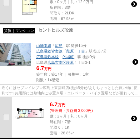
敷：0ヶ月｜礼：12.9万円
所在階：3階
間取り：2LDK
面積：67.98㎡
セントヒルズ段原
賃貸｜マンション
山陽本線
「
広島
」駅 徒歩15分
広島電鉄皆実線
「
段原一丁目
」駅 徒歩7分
広島電鉄本線
「
的場町
」駅 徒歩9分
広島県
広島市南区
段原
４丁目3-1
6.7
万円
築年数：築17年 ｜募集中：
1室
階数：14階建
近くにはセブンイレブン広島上東雲町店(徒歩5分)がありちょっとした買い物に便
利です♪共用部には敷地内ごみ置き場・エレベータ・バイク置場などが備わってお
りとても充実しています♪魅...
6.7
万
円
(管理費・共益費 3,000円)
敷：2ヶ月｜礼：0ヶ月
所在階：7階
間取り：1K
面積：28.85㎡