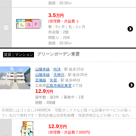
面積：30.00㎡
3.5
万
円
(管理費・共益費 -)
敷：0ヶ月｜礼：1ヶ月
所在階：2階
間取り：2DK
面積：30.00㎡
グリーンガーデン東雲
賃貸｜マンション
山陽本線
「
向洋
」駅 徒歩15分
山陽本線
「
天神川
」駅 徒歩35分
芸備線
「
矢賀
」駅 徒歩46分
広島県
広島市南区
東雲
３丁目
12.9
万円
築年数：築3年 ｜募集中：
1室
階数：3階建
共用部にはゴミ出し24時間OK・宅配ボックスなど様々な設備やサービスが揃っ
ているので便利です！室内設備は浴室乾燥機・洗面所独立などが揃っているの
で、快適に過ごしやすいお部屋に...
12.9
万
円
(管理費・共益費 7,000円)