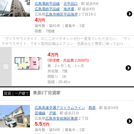
広島電鉄宇品線
「
元宇品口
」駅 徒歩4分
広島電鉄宇品線
「
海岸通
」駅 徒歩4分
広島県
広島市南区
宇品海岸
２丁目19-1
4
万円
築年数：築41年 ｜募集中：
1室
階数：7階建
「ヴィラサウスサイド」のここがイチオシ☆ぜひ一度見ていただきたい、「ヴィ
ラサウスサイド」です☆室内設備はエアコン・洗面台など豊富に揃っており、過
ごしやすいお部屋になっており...
4
万
円
(管理費・共益費 2,000円)
敷：2ヶ月｜礼：1ヶ月
所在階：7階
間取り：1K
面積：20.40㎡
東原2丁目貸家
賃貸｜一戸建て
広島高速交通アストラムライン
「
西原
」駅 徒歩14分
芸備線
「
戸坂
」駅 徒歩21分
広島県
広島市安佐南区
東原
２丁目
5.5
万円
築年数：築54年 ｜募集中：
1室