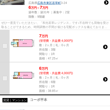
広島県
広島市東区
若草町
3-24
6
7
万円～
万円
築年数：築31年 ｜募集中：
2室
階数：9階建
ぜひ一度見ていただきたい、「和光若草レジデンス」です♪不在時でも荷物を受け
取ることができるため、時間調整の手間が省ける宅配ボックスを備えております♪
収納はシューズボックス・...
7
万
円
(管理費・共益費 4,000円)
敷：2ヶ月｜礼：0ヶ月
所在階：3階
間取り：1R
面積：47.25㎡
6
万
円
(管理費・共益費 4,000円)
敷：2ヶ月｜礼：0ヶ月
所在階：6階
間取り：1R
面積：38.85㎡
コーポ平本
賃貸｜マンション