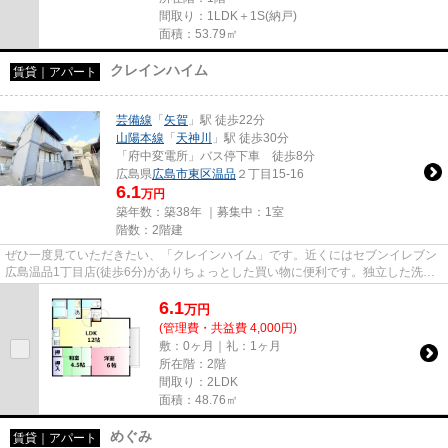
間取り：1LDK＋1S(納戸)
面積：53.79㎡
クレインハイム
賃貸｜アパート
芸備線
「
矢賀
」駅 徒歩22分
山陽本線
「
天神川
」駅 徒歩30分
「府中変電所」バス停下車 徒歩8分
広島県
広島市東区
温品
２丁目15-16
6.1
万円
築年数：築38年 ｜募集中：
1室
階数：2階建
ぜひ一度見ていただきたい、「クレインハイム」です。近くにはセブンイレブン
広島温品1丁目店(徒歩6分)がありちょっとした買い物に便利です。独立した洗面
所があり、身支度にもお使い...
6.1
万
円
(管理費・共益費 4,000円)
敷：0ヶ月｜礼：1ヶ月
所在階：2階
間取り：2LDK
面積：48.76㎡
めぐみ
賃貸｜アパート