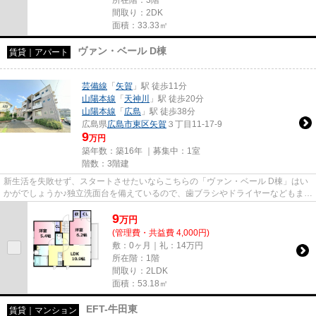
間取り：2DK
面積：33.33㎡
ヴァン・ベール D棟
賃貸｜アパート
芸備線
「
矢賀
」駅 徒歩11分
山陽本線
「
天神川
」駅 徒歩20分
山陽本線
「
広島
」駅 徒歩38分
広島県
広島市東区
矢賀
３丁目11-17-9
9
万円
築年数：築16年 ｜募集中：
1室
階数：3階建
新生活を失敗せず、スタートさせたいならこちらの「ヴァン・ベール D棟」はい
かがでしょうか♪独立洗面台を備えているので、歯ブラシやドライヤーなどもまと
めてスッキリ収納できます♪...
9
万
円
(管理費・共益費 4,000円)
敷：0ヶ月｜礼：14万円
所在階：1階
間取り：2LDK
面積：53.18㎡
EFT-牛田東
賃貸｜マンション