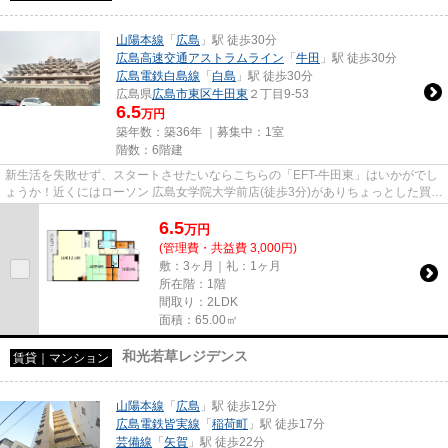
山陽本線
「
広島
」駅 徒歩30分
広島高速交通アストラムライン
「
牛田
」駅 徒歩30分
広島電鉄白島線
「
白島
」駅 徒歩30分
広島県
広島市東区
牛田東
２丁目9-53
6.5
万円
築年数：築36年 ｜募集中：
1室
階数：6階建
新生活を失敗せず、スタートさせたいならこちらの「EFT-牛田東」はいかがでし
ょうか！近くにはローソン 広島女学院大学前店(徒歩3分)がありちょっとした買い
物に便利です！こちら山陽...
6.5
万
円
(管理費・共益費 3,000円)
敷：3ヶ月｜礼：1ヶ月
所在階：1階
間取り：2LDK
面積：65.00㎡
和光若草レジデンス
賃貸｜マンション
山陽本線
「
広島
」駅 徒歩12分
広島電鉄皆実線
「
稲荷町
」駅 徒歩17分
芸備線
「
矢賀
」駅 徒歩22分