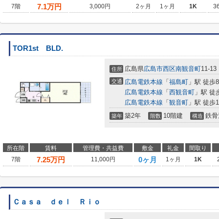
7.1
万円
7階
3,000円
2ヶ月
1ヶ月
1K
3
TOR1st BLD.
広島県
広島市西区
南観音町
11-13
住所
交通
広島電鉄本線
「
福島町
」駅 徒歩
広島電鉄本線
「
西観音町
」駅 徒
広島電鉄本線
「
観音町
」駅 徒歩1
築2年
10階建
鉄骨
築年
階数
構造
所在階
賃料
管理費・共益費
敷金
礼金
間取り
7.25
万円
0ヶ月
7階
11,000円
1ヶ月
1K
Ｃａｓａ ｄｅｌ Ｒｉｏ