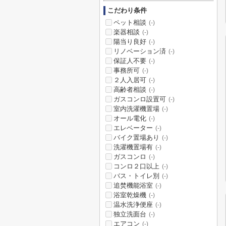
こだわり条件
ペット相談
(-)
楽器相談
(-)
陽当り良好
(-)
リノベーション済
(-)
保証人不要
(-)
事務所可
(-)
２人入居可
(-)
高齢者相談
(-)
ガスコンロ設置可
(-)
室内洗濯機置場
(-)
オール電化
(-)
エレベーター
(-)
バイク置場あり
(-)
洗濯機置場有
(-)
ガスコンロ
(-)
コンロ２口以上
(-)
バス・トイレ別
(-)
追焚機能浴室
(-)
浴室乾燥機
(-)
温水洗浄便座
(-)
独立洗面台
(-)
エアコン
(-)