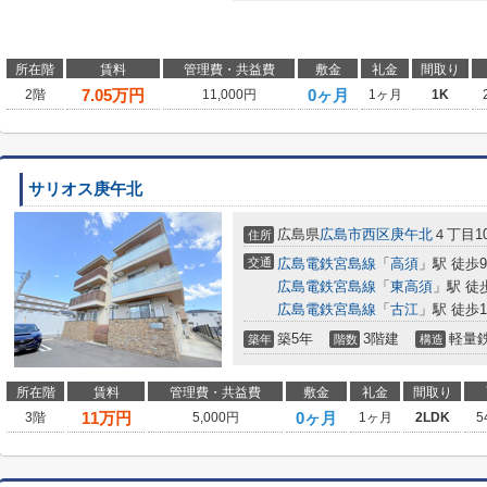
所在階
賃料
管理費・共益費
敷金
礼金
間取り
7.05
万円
0ヶ月
2階
11,000円
1ヶ月
1K
サリオス庚午北
広島県
広島市西区
庚午北
４丁目10
住所
交通
広島電鉄宮島線
「
高須
」駅 徒歩
広島電鉄宮島線
「
東高須
」駅 徒
広島電鉄宮島線
「
古江
」駅 徒歩1
築5年
3階建
軽量
築年
階数
構造
所在階
賃料
管理費・共益費
敷金
礼金
間取り
11
万円
0ヶ月
3階
5,000円
1ヶ月
2LDK
5