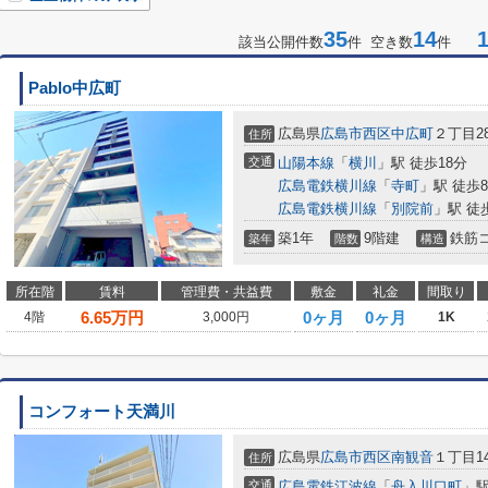
35
14
1-
該当公開件数
件 空き数
件
Pablo中広町
広島県
広島市西区
中広町
２丁目28
住所
交通
山陽本線
「
横川
」駅 徒歩18分
広島電鉄横川線
「
寺町
」駅 徒歩
広島電鉄横川線
「
別院前
」駅 徒
築1年
9階建
鉄筋
築年
階数
構造
所在階
賃料
管理費・共益費
敷金
礼金
間取り
6.65
万円
0ヶ月
0ヶ月
4階
3,000円
1K
コンフォート天満川
広島県
広島市西区
南観音
１丁目14
住所
交通
広島電鉄江波線
「
舟入川口町
」駅