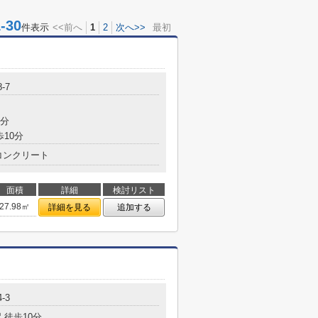
30
件表示
<<前へ
1
2
次へ>>
最初
-7
8分
歩10分
コンクリート
面積
詳細
検討リスト
27.98㎡
詳細を見る
追加する
-3
 徒歩10分