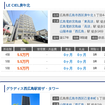
LE CIEL庚午北
広島県
広島市西区
庚午北
１丁目4-
住所
交通
広島電鉄宮島線
「
東高須
」駅 徒
広島電鉄宮島線
「
高須
」駅 徒歩1
山陽本線
「
西広島
」駅 徒歩14分
築17年
9階建
鉄筋
築年
階数
構造
所在階
賃料
管理費・共益費
敷金
礼金
間取り
5.5
万円
0ヶ月
0ヶ月
4階
-
1R
5.5
万円
0ヶ月
0ヶ月
5階
-
1R
5.5
万円
0ヶ月
0ヶ月
5階
-
1R
グラディス西広島駅前ザ・タワー
広島県
広島市西区
己斐本町
１丁目1
住所
交通
山陽本線
「
西広島
」駅 徒歩1分