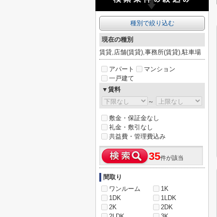
種別で絞り込む
現在の種別
賃貸,店舗(賃貸),事務所(賃貸),駐車場
アパート
マンション
一戸建て
▼賃料
～
敷金・保証金なし
礼金・敷引なし
共益費・管理費込み
35
件が該当
間取り
ワンルーム
1K
1DK
1LDK
2K
2DK
2LDK
3K