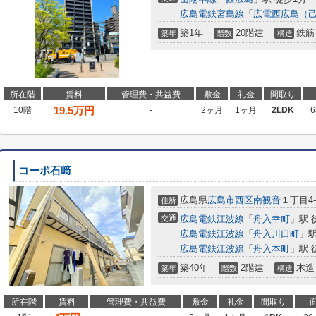
広島電鉄宮島線
「
広電西広島（
築1年
20階建
鉄筋
築年
階数
構造
所在階
賃料
管理費・共益費
敷金
礼金
間取り
19.5
万円
10階
-
2ヶ月
1ヶ月
2LDK
6
コーポ石﨑
広島県
広島市西区
南観音
１丁目4-
住所
交通
広島電鉄江波線
「
舟入幸町
」駅 
広島電鉄江波線
「
舟入川口町
」駅
広島電鉄江波線
「
舟入本町
」駅 
築40年
2階建
木造
築年
階数
構造
所在階
賃料
管理費・共益費
敷金
礼金
間取り