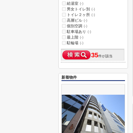
給湯室
(-)
男女トイレ別
(-)
トイレ２ヶ所
(-)
高層ビル
(-)
個別空調
(-)
駐車場あり
(-)
最上階
(-)
駐輪場
(-)
35
件が該当
新着物件