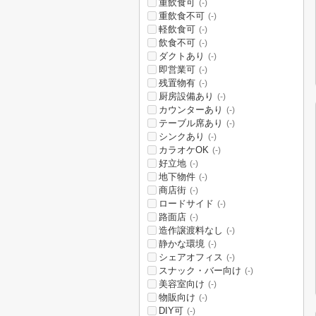
重飲食可
(-)
重飲食不可
(-)
軽飲食可
(-)
飲食不可
(-)
ダクトあり
(-)
即営業可
(-)
残置物有
(-)
厨房設備あり
(-)
カウンターあり
(-)
テーブル席あり
(-)
シンクあり
(-)
カラオケOK
(-)
好立地
(-)
地下物件
(-)
商店街
(-)
ロードサイド
(-)
路面店
(-)
造作譲渡料なし
(-)
静かな環境
(-)
シェアオフィス
(-)
スナック・バー向け
(-)
美容室向け
(-)
物販向け
(-)
DIY可
(-)