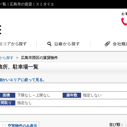
一覧｜広島市の賃貸｜スミタイエ
域から探す
>
広島市西区の賃貸物件
務所、駐車場一覧
細かいエリアに絞って見る。
面積
下限なし～上限なし
築年数
指定しない
間取り
指定なし
並び順：
空室物件のみ表示