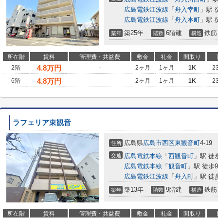
広島電鉄江波線
「
舟入幸町
」駅 
広島電鉄江波線
「
舟入本町
」駅 
築25年
6階建
鉄筋
築年
階数
構造
所在階
賃料
管理費・共益費
敷金
礼金
間取り
4.8
万円
2階
-
2ヶ月
1ヶ月
1K
2
4.8
万円
6階
-
2ヶ月
1ヶ月
1K
2
ラフェリア東観音
広島県
広島市西区
東観音町
4-19
住所
交通
広島電鉄本線
「
西観音町
」駅 徒
広島電鉄本線
「
観音町
」駅 徒歩
広島電鉄江波線
「
舟入町
」駅 徒
築13年
9階建
鉄筋
築年
階数
構造
所在階
賃料
管理費・共益費
敷金
礼金
間取り