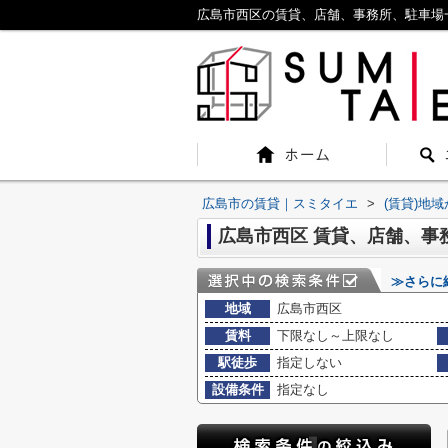
広島市西区の賃貸、店舗、事務所、駐車場
広島市の賃貸｜スミタイエ
>
(賃貸)地
広島市西区 賃貸、店舗、事
≫さらに
地域
広島市西区
賃料
下限なし～上限なし
駅徒歩
指定しない
設備条件
指定なし