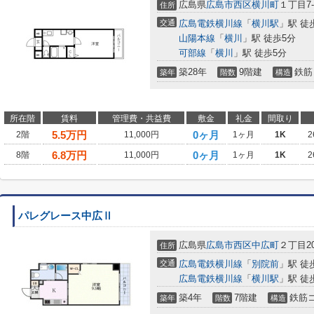
広島県
広島市西区
横川町
１丁目7-
住所
交通
広島電鉄横川線
「
横川駅
」駅 徒
山陽本線
「
横川
」駅 徒歩5分
可部線
「
横川
」駅 徒歩5分
築28年
9階建
鉄筋
築年
階数
構造
所在階
賃料
管理費・共益費
敷金
礼金
間取り
5.5
万円
0ヶ月
2階
11,000円
1ヶ月
1K
2
6.8
万円
0ヶ月
8階
11,000円
1ヶ月
1K
2
パレグレース中広Ⅱ
広島県
広島市西区
中広町
２丁目20
住所
交通
広島電鉄横川線
「
別院前
」駅 徒
広島電鉄横川線
「
横川駅
」駅 徒
築4年
7階建
鉄筋
築年
階数
構造