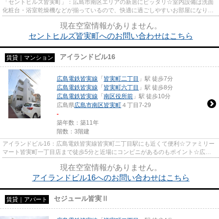
「セントヒルズ皆実町」：広島市南区エリアの新居にピッタリ☆室内設備は洗面
化粧台・浴室乾燥機などが揃っているので、快適に過ごしやすいお部屋になりま
す☆セキュリティ面は、オート...
現在空室情報がありません。
セントヒルズ皆実町へのお問い合わせはこちら
アイランドビル16
賃貸｜マンション
広島電鉄皆実線
「
皆実町二丁目
」駅 徒歩7分
広島電鉄皆実線
「
皆実町六丁目
」駅 徒歩8分
広島電鉄皆実線
「
南区役所前
」駅 徒歩10分
広島県
広島市南区
皆実町
４丁目7-29
-
築年数：築11年
階数：3階建
アイランドビル16：広島電鉄皆実線皆実町二丁目駅にも近くて便利☆ファミリー
マート皆実町一丁目店まで徒歩5分と近場にコンビニがあるのもポイント☆広島
市南区エリアや広島電鉄皆実線皆...
現在空室情報がありません。
アイランドビル16へのお問い合わせはこちら
セジュール皆実Ⅱ
賃貸｜アパート