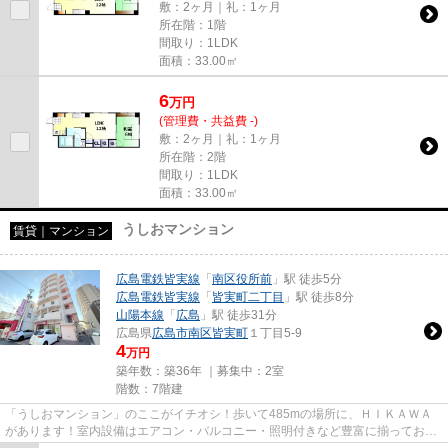
敷：2ヶ月｜礼：1ヶ月
所在階：1階
間取り：1LDK
面積：33.00㎡
6
万
円
(管理費・共益費 -)
敷：2ヶ月｜礼：1ヶ月
所在階：2階
間取り：1LDK
面積：33.00㎡
うしおマンション
賃貸｜マンション
広島電鉄皆実線
「
南区役所前
」駅 徒歩5分
広島電鉄皆実線
「
皆実町二丁目
」駅 徒歩8分
山陽本線
「
広島
」駅 徒歩31分
広島県
広島市南区
皆実町
１丁目5-9
4
万円
築年数：築36年 ｜募集中：
2室
階数：7階建
「うしおマンション」のここがイチオシ！歩いて485mの場所に、ＨＩＫＡＷＡ
があります！室内設備はエアコン・バルコニー・照明付きなど豊富に揃ってお
り、過ごしやすいお部屋になって...