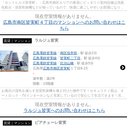
「セントヒルズ皆実町」：広島市南区エリアの新居にピッタリ☆室内設備は洗面
化粧台・浴室乾燥機などが揃っているので、快適に過ごしやすいお部屋になりま
す☆セキュリティ面は、オート...
現在空室情報がありません。
広島市南区皆実町４丁目のマンションへのお問い合わせはこ
ちら
ラルジュ皆実
賃貸｜マンション
広島電鉄皆実線
「
南区役所前
」駅 徒歩2分
広島電鉄皆実線
「
皆実町二丁目
」駅 徒歩4分
広島電鉄皆実線
「
比治山橋
」駅 徒歩5分
広島県
広島市南区
皆実町
１丁目8-23
-
築年数：築2年
階数：10階建
お風呂の湿気を減らす浴室乾燥機を備え付けた物件です！セキュリティ面は、オ
ートロック・TVインターホンなど充実しているので安心して生活できます！共用
部には宅配ボックスが付いて...
現在空室情報がありません。
ラルジュ皆実へのお問い合わせはこちら
ピアチェーレ皆実
賃貸｜マンション