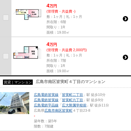
4
万
円
(管理費・共益費 -)
敷：1ヶ月｜礼：1ヶ月
所在階：6階
間取り：1R
面積：19.00㎡
4
万
円
(管理費・共益費 2,000円)
敷：1ヶ月｜礼：1ヶ月
所在階：7階
間取り：1R
面積：19.00㎡
広島市南区皆実町４丁目のマンション
賃貸｜マンション
広島電鉄皆実線
「
皆実町二丁目
」駅 徒歩10分
広島電鉄皆実線
「
皆実町六丁目
」駅 徒歩9分
広島電鉄宇品線
「
広大附属学校前
」駅 徒歩11分
広島県
広島市南区
皆実町
４丁目23-8
-
築年数：築5年
階数：7階建