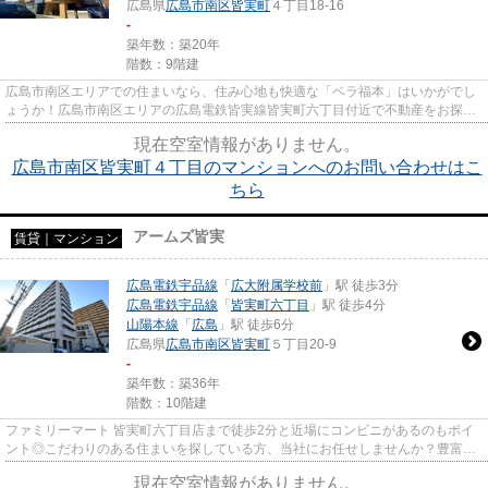
広島県
広島市南区
皆実町
４丁目18-16
-
築年数：築20年
階数：9階建
広島市南区エリアでの住まいなら、住み心地も快適な「ベラ福本」はいかがでし
ょうか！広島市南区エリアの広島電鉄皆実線皆実町六丁目付近で不動産をお探し
の方！きっとあなた好みのお...
現在空室情報がありません。
広島市南区皆実町４丁目のマンションへのお問い合わせはこ
ちら
アームズ皆実
賃貸｜マンション
広島電鉄宇品線
「
広大附属学校前
」駅 徒歩3分
広島電鉄宇品線
「
皆実町六丁目
」駅 徒歩4分
山陽本線
「
広島
」駅 徒歩6分
広島県
広島市南区
皆実町
５丁目20-9
-
築年数：築36年
階数：10階建
ファミリーマート 皆実町六丁目店まで徒歩2分と近場にコンビニがあるのもポイ
ント◎こだわりのある住まいを探している方、当社にお任せしませんか？豊富な
賃貸情報と地域情報をご提供し...
現在空室情報がありません。