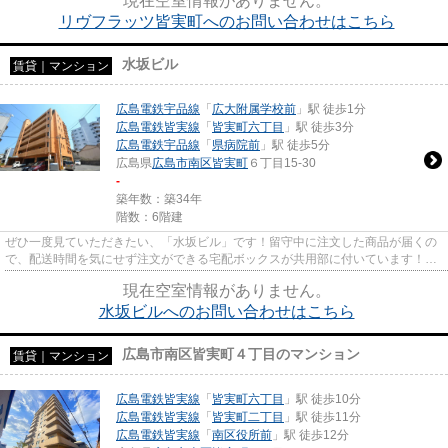
現在空室情報がありません。
リヴフラッツ皆実町へのお問い合わせはこちら
水坂ビル
賃貸｜マンション
広島電鉄宇品線
「
広大附属学校前
」駅 徒歩1分
広島電鉄皆実線
「
皆実町六丁目
」駅 徒歩3分
広島電鉄宇品線
「
県病院前
」駅 徒歩5分
広島県
広島市南区
皆実町
６丁目15-30
-
築年数：築34年
階数：6階建
ぜひ一度見ていただきたい、「水坂ビル」です！留守中に注文した商品が届くの
で、配送時間を気にせず注文ができる宅配ボックスが共用部に付いています！の
んびり過ごせる空間を作るバ...
現在空室情報がありません。
水坂ビルへのお問い合わせはこちら
広島市南区皆実町４丁目のマンション
賃貸｜マンション
広島電鉄皆実線
「
皆実町六丁目
」駅 徒歩10分
広島電鉄皆実線
「
皆実町二丁目
」駅 徒歩11分
広島電鉄皆実線
「
南区役所前
」駅 徒歩12分