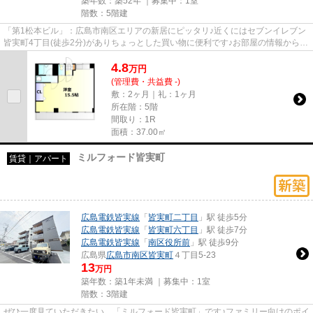
築年数：築52年 ｜募集中：
1室
階数：5階建
「第1松本ビル」：広島市南区エリアの新居にピッタリ♪近くにはセブンイレブン
皆実町4丁目(徒歩2分)がありちょっとした買い物に便利です♪お部屋の情報から周
辺地域の情報までお任せくだ...
4.8
万
円
(管理費・共益費 -)
敷：2ヶ月｜礼：1ヶ月
所在階：5階
間取り：1R
面積：37.00㎡
ミルフォード皆実町
賃貸｜アパート
広島電鉄皆実線
「
皆実町二丁目
」駅 徒歩5分
広島電鉄皆実線
「
皆実町六丁目
」駅 徒歩7分
広島電鉄皆実線
「
南区役所前
」駅 徒歩9分
広島県
広島市南区
皆実町
４丁目5-23
13
万円
築年数：築1年未満 ｜募集中：
1室
階数：3階建
ぜひ一度見ていただきたい、「ミルフォード皆実町」です♪ファミリー向けのポイ