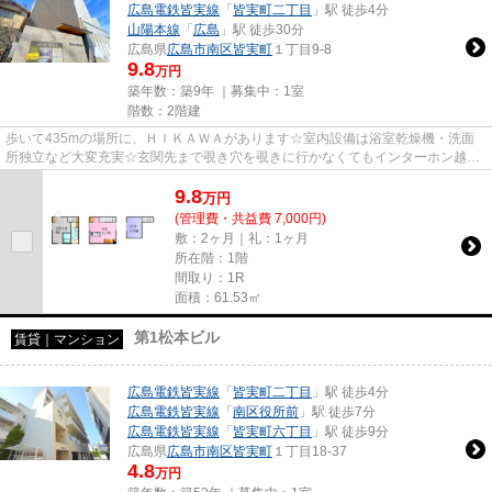
広島電鉄皆実線
「
皆実町二丁目
」駅 徒歩4分
山陽本線
「
広島
」駅 徒歩30分
広島県
広島市南区
皆実町
１丁目9-8
9.8
万円
築年数：築9年 ｜募集中：
1室
階数：2階建
歩いて435mの場所に、ＨＩＫＡＷＡがあります☆室内設備は浴室乾燥機・洗面
所独立など大変充実☆玄関先まで覗き穴を覗きに行かなくてもインターホン越し
に誰が来たのかを確認できるので...
9.8
万
円
(管理費・共益費 7,000円)
敷：2ヶ月｜礼：1ヶ月
所在階：1階
間取り：1R
面積：61.53㎡
第1松本ビル
賃貸｜マンション
広島電鉄皆実線
「
皆実町二丁目
」駅 徒歩4分
広島電鉄皆実線
「
南区役所前
」駅 徒歩7分
広島電鉄皆実線
「
皆実町六丁目
」駅 徒歩9分
広島県
広島市南区
皆実町
１丁目18-37
4.8
万円