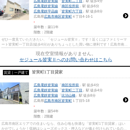
広島電鉄皆実線
「
皆実町二丁目
」駅 徒歩4分
広島電鉄皆実線
「
南区役所前
」駅 徒歩6分
広島電鉄宇品線
「
皆実町六丁目
」駅 徒歩8分
広島県
広島市南区
皆実町
４丁目4-16-1
-
築年数：築11年
階数：2階建
ぜひ一度見ていただきたい、「セジュール皆実Ⅱ」です！近くにはファミリーマ
ート皆実町一丁目店(徒歩4分)がありちょっとした買い物に便利です！広島市南区
エリアや広島電鉄皆実線皆実...
現在空室情報がありません。
セジュール皆実Ⅱへのお問い合わせはこちら
皆実町1丁目貸家
賃貸｜一戸建て
広島電鉄皆実線
「
南区役所前
」駅 徒歩4分
広島電鉄皆実線
「
皆実町二丁目
」駅 徒歩4分
広島電鉄皆実線
「
比治山橋
」駅 徒歩8分
広島県
広島市南区
皆実町
１丁目5-18
-
築年数：築54年
階数：2階建
広島市南区エリアでの住まいなら、住み心地も快適な「皆実町1丁目貸家」はい
かがでしょうか！収納はシューズボックス・押入などが備え付けられているの