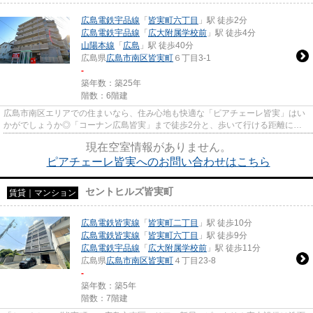
広島電鉄宇品線
「
皆実町六丁目
」駅 徒歩2分
広島電鉄宇品線
「
広大附属学校前
」駅 徒歩4分
山陽本線
「
広島
」駅 徒歩40分
広島県
広島市南区
皆実町
６丁目3-1
-
築年数：築25年
階数：6階建
広島市南区エリアでの住まいなら、住み心地も快適な「ピアチェーレ皆実」はい
かがでしょうか◎「コーナン広島皆実」まで徒歩2分と、歩いて行ける距離に位
置しています◎この物件はバルコ...
現在空室情報がありません。
ピアチェーレ皆実へのお問い合わせはこちら
セントヒルズ皆実町
賃貸｜マンション
広島電鉄皆実線
「
皆実町二丁目
」駅 徒歩10分
広島電鉄皆実線
「
皆実町六丁目
」駅 徒歩9分
広島電鉄宇品線
「
広大附属学校前
」駅 徒歩11分
広島県
広島市南区
皆実町
４丁目23-8
-
築年数：築5年
階数：7階建