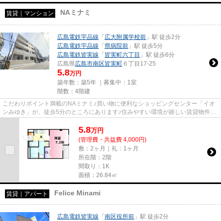
NAミナミ
賃貸｜マンション
広島電鉄宇品線
「
広大附属学校前
」駅 徒歩2分
広島電鉄宇品線
「
県病院前
」駅 徒歩5分
広島電鉄皆実線
「
皆実町六丁目
」駅 徒歩6分
広島県
広島市南区
皆実町
６丁目17-25
5.8
万円
築年数：築5年 ｜募集中：
1室
階数：4階建
こだわりポイント満載のNAミナミ♪買い物に便利なショッピングセンター「イオ
ンみゆき」が、徒歩5分のところにあります♪住みやすい環境が嬉しい賃貸物件で
す♪こちらは1Kの物件です♪新し...
5.8
万
円
(管理費・共益費 4,000円)
敷：2ヶ月｜礼：1ヶ月
所在階：2階
間取り：1K
面積：26.84㎡
Felice Minami
賃貸｜アパート
広島電鉄皆実線
「
南区役所前
」駅 徒歩2分