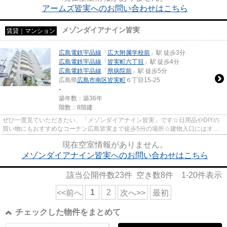
アームズ皆実へのお問い合わせはこちら
メゾンダイアナイン皆実
賃貸｜マンション
広島電鉄宇品線
「
広大附属学校前
」駅 徒歩3分
広島電鉄宇品線
「
皆実町六丁目
」駅 徒歩4分
広島電鉄宇品線
「
県病院前
」駅 徒歩5分
広島県
広島市南区
皆実町
６丁目15-25
-
築年数：築36年
階数：8階建
ぜひ一度見ていただきたい、「メゾンダイアナイン皆実」です☆日用品やDIYの
買い物にもおすすめなコーナン広島皆実まで徒歩5分の場所☆建物入口にはオー
トロックシステムがあり、空き巣...
現在空室情報がありません。
メゾンダイアナイン皆実へのお問い合わせはこちら
該当公開件数
23
件 空き数
8
件
1-20
件表示
1
2
<<前へ
次へ>>
最初
チェックした物件をまとめて