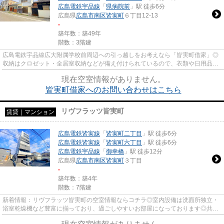
広島電鉄宇品線
「
県病院前
」駅 徒歩6分
広島県
広島市南区
皆実町
６丁目12-13
-
築年数：築49年
階数：3階建
広島電鉄宇品線広大附属学校前周辺への引っ越しをお考えなら「皆実町借家」◎
収納はクロゼット・全居室収納などが備え付けられているので、衣類や日用品の
収納に重宝します◎室内設備は...
現在空室情報がありません。
皆実町借家へのお問い合わせはこちら
リヴフラッツ皆実町
賃貸｜マンション
広島電鉄皆実線
「
皆実町二丁目
」駅 徒歩6分
広島電鉄皆実線
「
皆実町六丁目
」駅 徒歩6分
広島電鉄宇品線
「
御幸橋
」駅 徒歩12分
広島県
広島市南区
皆実町
３丁目
-
築年数：築4年
階数：7階建
新着情報：リヴフラッツ皆実町の空室情報ならコチラ◎室内設備は洗面所独立・
浴室乾燥機など豊富に揃っており、過ごしやすいお部屋になっております◎共用
部には敷地内ごみ置き場・エレ...