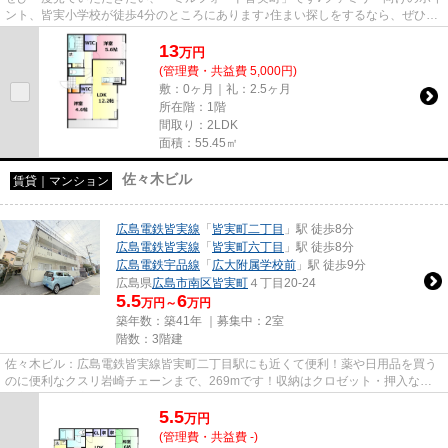
ント、皆実小学校が徒歩4分のところにあります♪住まい探しをするなら、ぜひ当
社にお任せを！お客様が満足...
13
万
円
(管理費・共益費 5,000円)
敷：0ヶ月｜礼：2.5ヶ月
所在階：1階
間取り：2LDK
面積：55.45㎡
佐々木ビル
賃貸｜マンション
広島電鉄皆実線
「
皆実町二丁目
」駅 徒歩8分
広島電鉄皆実線
「
皆実町六丁目
」駅 徒歩8分
広島電鉄宇品線
「
広大附属学校前
」駅 徒歩9分
広島県
広島市南区
皆実町
４丁目20-24
5.5
6
万円～
万円
築年数：築41年 ｜募集中：
2室
階数：3階建
佐々木ビル：広島電鉄皆実線皆実町二丁目駅にも近くて便利！薬や日用品を買う
のに便利なクスリ岩崎チェーンまで、269mです！収納はクロゼット・押入など
豊富なので、広々と空間を利用...
5.5
万
円
(管理費・共益費 -)