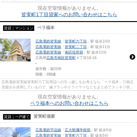
で、衣類や日用品の収納に重宝し...
現在空室情報がありません。
皆実町1丁目貸家へのお問い合わせはこちら
ベラ福本
賃貸｜マンション
広島電鉄皆実線
「
皆実町六丁目
」駅 徒歩10分
広島電鉄皆実線
「
皆実町二丁目
」駅 徒歩11分
広島電鉄皆実線
「
南区役所前
」駅 徒歩12分
広島県
広島市南区
皆実町
４丁目18-16
-
築年数：築20年
階数：9階建
広島電鉄皆実線皆実町六丁目周辺への引っ越しをお考えなら「ベラ福本」◎独立
洗面台を採用しているので、歯ブラシやドライヤーなどもまとめてスッキリ収納
できます◎こちらは現在空家の...
現在空室情報がありません。
ベラ福本へのお問い合わせはこちら
皆実町借家
賃貸｜一戸建て
広島電鉄宇品線
「
広大附属学校前
」駅 徒歩5分
広島電鉄皆実線
「
皆実町六丁目
」駅 徒歩5分