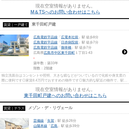
えています◎3口コンロ物件であ...
現在空室情報がありません。
M＆TSへのお問い合わせはこちら
東千田町戸建
賃貸｜一戸建て
広島電鉄宇品線
「
広電本社前
」駅 徒歩8分
広島電鉄宇品線
「
日赤病院前
」駅 徒歩7分
広島電鉄宇品線
「
御幸橋
」駅 徒歩7分
広島県
広島市中区
東千田町
１丁目1-43
-
築年数：築33年
階数：2階建
独立洗面台はコンセントや照明、大きな鏡などがついているので化粧や身支度の
際に便利です◎家賃8.4万円でおすすめの物件です◎魅力的な駅近の物件で、駅ま
で徒歩8分です◎駐車場に空きが...
現在空室情報がありません。
東千田町戸建へのお問い合わせはこちら
メゾン・デ・リヴェール
賃貸｜テラス
芸備線
「
矢賀
」駅 徒歩26分
山陽本線
「
広島
」駅 徒歩39分