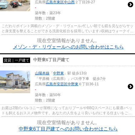
広島県
広島市東区
中山西
２丁目28-27
-
築年数：築23年
階数：2階建
こだわりポイント満載のメゾン・デ・リヴェール♪忙しい朝でも鏡を見ながらサッ
と身支度を整えることができる洗面化粧台を採用しています♪収納はウォークイン
クロゼット・シューズボッ...
現在空室情報がありません。
メゾン・デ・リヴェールへのお問い合わせはこちら
中野東6丁目戸建て
賃貸｜一戸建て
山陽本線
「
中野東
」駅 徒歩13分
「平原橋（広島県）」バス停下車 徒歩7分
広島県
広島市安芸区
中野東
６丁目36-11
-
築年数：築50年
階数：2階建
お庭は2階のバルコニーが屋根になっておりプールやBBQスペースにも最適♪ペッ
トも飼えるおススメ物件です。あなたの人生をより良いものにする住まいをご提
供します(*^^*)
現在空室情報がありません。
中野東6丁目戸建てへのお問い合わせはこちら