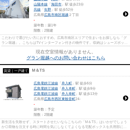
山陽本線
「
海田市
」駅 徒歩23分
呉線
「
矢野
」駅 徒歩52分
広島県
広島市南区
堀越
２丁目
-
築年数：築1年
階数：2階建
こだわりで選びたい方におすすめ。広島市南区エリアで住まいをお探しなら「グ
ラン堀越」。こちらはTVインターフォン付きの物件です。収納はシューズボック
ス・クロゼットなど豊富なの...
現在空室情報がありません。
グラン堀越へのお問い合わせはこちら
M＆TS
賃貸｜一戸建て
広島電鉄江波線
「
舟入町
」駅 徒歩6分
広島電鉄江波線
「
舟入本町
」駅 徒歩9分
広島電鉄江波線
「
舟入幸町
」駅 徒歩13分
広島県
広島市西区
東観音町
24-
-
築年数：予定
階数：2階建
新生活を失敗せず、スタートさせたいならこちらの「M＆TS」はいかがでしょう
か◎荷物を注文する時に時間を気にしなくてよくなる宅配ボックスを共用部に備