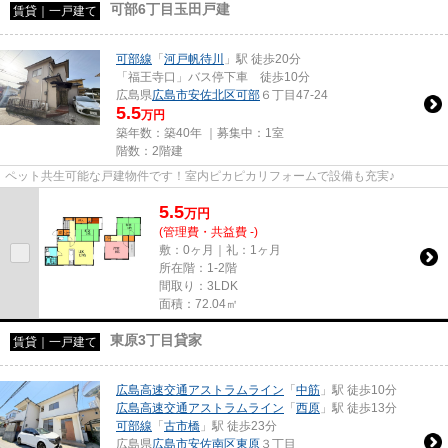
可部6丁目玉田戸建
賃貸｜一戸建て
可部線
「
河戸帆待川
」駅 徒歩20分
「福王寺口」バス停下車 徒歩10分
広島県
広島市安佐北区
可部
６丁目47-24
5.5
万円
築年数：築40年 ｜募集中：
1室
階数：2階建
ペット共生可能な戸建物件です！室内ピカピカリフォームで設備も充実♪
5.5
万
円
(管理費・共益費 -)
敷：0ヶ月｜礼：1ヶ月
所在階：1-2階
間取り：3LDK
面積：72.04㎡
東原3丁目貸家
賃貸｜一戸建て
広島高速交通アストラムライン
「
中筋
」駅 徒歩10分
広島高速交通アストラムライン
「
西原
」駅 徒歩13分
可部線
「
古市橋
」駅 徒歩23分
広島県
広島市安佐南区
東原
３丁目