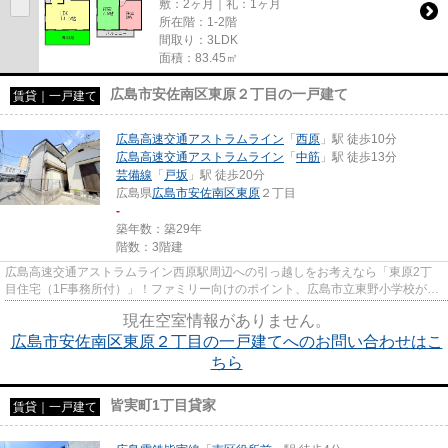
敷：2ヶ月｜礼：1ヶ月
所在階：1-2階
間取り：3LDK
面積：83.45㎡
広島市安佐南区東原２丁目の一戸建て
賃貸｜一戸建て
広島高速交通アストラムライン
「
西原
」駅 徒歩10分
広島高速交通アストラムライン
「
中筋
」駅 徒歩13分
芸備線
「
戸坂
」駅 徒歩20分
広島県
広島市安佐南区
東原
２丁目
-
築年数：築29年
階数：3階建
広島高速交通アストラムライン西原駅周辺への引っ越しをお考えなら「東原2丁
目住宅（1F事務所付）」！ファミリー向けのポイント、広島市立東野小学校が徒
歩6分のところにあります！快...
現在空室情報がありません。
広島市安佐南区東原２丁目の一戸建てへのお問い合わせはこ
ちら
皆実町1丁目貸家
賃貸｜一戸建て