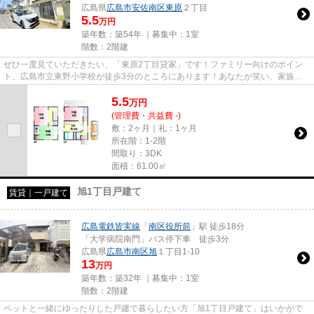
広島県
広島市安佐南区
東原
２丁目
5.5
万円
築年数：築54年 ｜募集中：
1室
階数：2階建
ぜひ一度見ていただきたい、「東原2丁目貸家」です！ファミリー向けのポイン
ト、広島市立東野小学校が徒歩3分のところにあります！あなたが笑い、家族も
一緒になって笑う！そんな素敵...
5.5
万
円
(管理費・共益費 -)
敷：2ヶ月｜礼：1ヶ月
所在階：1-2階
間取り：3DK
面積：61.00㎡
旭1丁目戸建て
賃貸｜一戸建て
広島電鉄皆実線
「
南区役所前
」駅 徒歩18分
「大学病院南門」バス停下車 徒歩3分
広島県
広島市南区
旭
１丁目1-10
13
万円
築年数：築32年 ｜募集中：
1室
階数：2階建
ペットと一緒にゆったりした戸建で暮らしたい方「旭1丁目戸建て」はいかがで