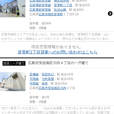
広島電鉄皆実線
「
南区役所前
」駅 徒歩4分
広島電鉄皆実線
「
皆実町二丁目
」駅 徒歩4分
広島電鉄皆実線
「
比治山橋
」駅 徒歩8分
広島県
広島市南区
皆実町
１丁目5-18
-
築年数：築54年
階数：2階建
広島市南区エリアでの住まいなら、住み心地も快適な「皆実町1丁目貸家」はい
かがでしょうか！収納はシューズボックス・押入などが備え付けられているの
で、衣類や日用品の収納に重宝し...
現在空室情報がありません。
皆実町1丁目貸家へのお問い合わせはこちら
広島市安佐南区川内４丁目の一戸建て
賃貸｜一戸建て
芸備線
「
安芸矢口
」駅 徒歩14分
可部線
「
七軒茶屋
」駅 徒歩18分
可部線
「
緑井
」駅 徒歩19分
広島県
広島市安佐南区
川内
４丁目
-
築年数：築1年
階数：2階建
ぜひ一度見ていただきたい、「おおかみ貸家」です♪モニターから顔が見えるTV
インターホン付きです♪共用部には宅配ボックスを設置しているため、対面で荷物