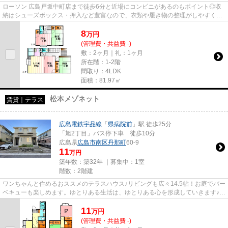
ローソン 広島戸坂中町店まで徒歩6分と近場にコンビニがあるのもポイント◎収
納はシューズボックス・押入など豊富なので、衣類や履き物の整理がしやすく便
利です◎駐車場がご利用いただ...
8
万
円
(管理費・共益費 -)
敷：2ヶ月｜礼：1ヶ月
所在階：1-2階
間取り：4LDK
面積：81.97㎡
松本メゾネット
賃貸｜テラス
広島電鉄宇品線
「
県病院前
」駅 徒歩25分
「旭2丁目」バス停下車 徒歩10分
広島県
広島市南区
丹那町
60-9
11
万円
築年数：築32年 ｜募集中：
1室
階数：2階建
ワンちゃんと住めるおススメのテラスハウス♪リビングも広々14.5帖！お庭でバー
ベキューも楽しめます。ゆとりある生活は、ゆとりある心を形成していきます♪そ
のためには、住みよい生活...
11
万
円
(管理費・共益費 -)