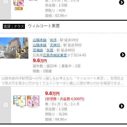
敷：2ヶ月｜礼：1ヶ月
所在階：1-2階
間取り：4DK
面積：62.96㎡
ウィルコート東雲
賃貸｜テラス
山陽本線
「
向洋
」駅 徒歩19分
山陽本線
「
天神川
」駅 徒歩39分
芸備線
「
矢賀
」駅 徒歩46分
広島県
広島市南区
東雲
３丁目14-45
9.6
万円
築年数：築22年 ｜募集中：
1室
階数：2階建
山陽本線向洋駅周辺への引っ越しをお考えなら「ウィルコート東雲」。玄関先ま
で覗き穴を覗きに行かなくてもインターホン越しに誰が来たのかを確認できま
す。暑さも、寒さもしのげるエ...
9.6
万
円
(管理費・共益費 4,000円)
敷：0ヶ月｜礼：1ヶ月
所在階：1-2階
間取り：3LDK
面積：68.90㎡