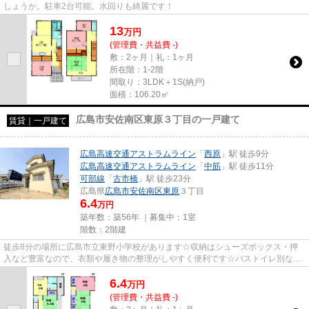
しょうか。駐車2台可能。水回りも綺麗です！
13
万
円
(管理費・共益費 -)
敷：2ヶ月｜礼：1ヶ月
所在階：1-2階
間取り：3LDK＋1S(納戸)
面積：106.20㎡
広島市安佐南区東原３丁目の一戸建て
賃貸｜一戸建て
広島高速交通アストラムライン
「
西原
」駅 徒歩9分
広島高速交通アストラムライン
「
中筋
」駅 徒歩11分
可部線
「
古市橋
」駅 徒歩23分
広島県
広島市安佐南区
東原
３丁目
6.4
万円
築年数：築56年 ｜募集中：
1室
階数：2階建
徒歩8分の場所に広島市立東野小学校があります☆収納はシューズボックス・押
入など豊富なので、衣類や履き物の整理がしやすく便利です☆バストイレ別なの
で浴室のスペースを広く使えます...
6.4
万
円
(管理費・共益費 -)