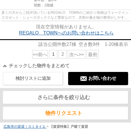
階数：2階建
多くの方からご好評頂いているREGALO TOWNのご紹介☆収納はウォークイン
クロゼット・シューズボックスなど豊富なので、衣類や履き物の整理がしやすく
便利です☆来訪者をモニターで確認...
現在空室情報がありません。
REGALO TOWNへのお問い合わせはこちら
該当公開件数
27
棟 空き数
9
件
1-20
棟表示
1
2
<<前へ
次へ>>
最初
チェックした物件をまとめて
検討リストに追加
お問い合わせ
さらに条件を絞り込む
物件リクエスト
広島市の賃貸｜スミタイエ
>
【賃貸特集】戸建て賃貸