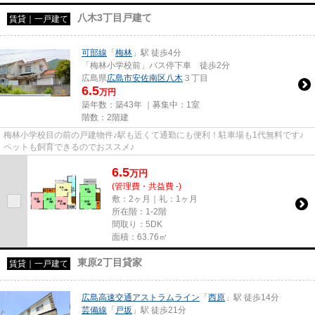
八木3丁目戸建て
賃貸｜一戸建て
可部線
「
梅林
」駅 徒歩4分
「梅林小学校前」バス停下車 徒歩2分
広島県
広島市安佐南区
八木
３丁目
6.5
万円
築年数：築43年 ｜募集中：
1室
階数：2階建
梅林小学校目の前の戸建物件♪駅も近くて通勤にも便利！駐車場も1代無料です♪
ペットも飼育できるのでおススメ♪
6.5
万
円
(管理費・共益費 -)
敷：2ヶ月｜礼：1ヶ月
所在階：1-2階
間取り：5DK
面積：63.76㎡
東原2丁目貸家
賃貸｜一戸建て
広島高速交通アストラムライン
「
西原
」駅 徒歩14分
芸備線
「
戸坂
」駅 徒歩21分