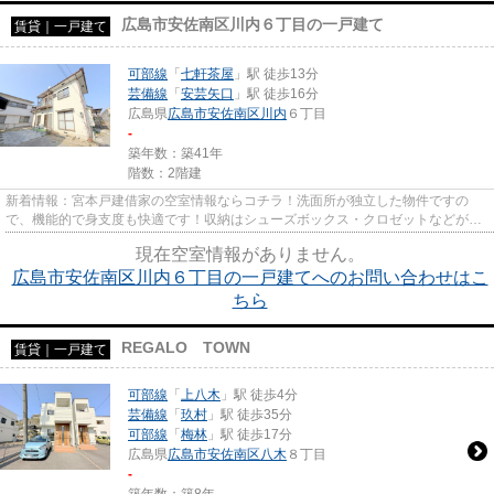
広島市安佐南区川内６丁目の一戸建て
賃貸｜一戸建て
可部線
「
七軒茶屋
」駅 徒歩13分
芸備線
「
安芸矢口
」駅 徒歩16分
広島県
広島市安佐南区
川内
６丁目
-
築年数：築41年
階数：2階建
新着情報：宮本戸建借家の空室情報ならコチラ！洗面所が独立した物件ですの
で、機能的で身支度も快適です！収納はシューズボックス・クロゼットなどが備
え付けられているので、衣類や...
現在空室情報がありません。
広島市安佐南区川内６丁目の一戸建てへのお問い合わせはこ
ちら
REGALO TOWN
賃貸｜一戸建て
可部線
「
上八木
」駅 徒歩4分
芸備線
「
玖村
」駅 徒歩35分
可部線
「
梅林
」駅 徒歩17分
広島県
広島市安佐南区
八木
８丁目
-
築年数：築8年