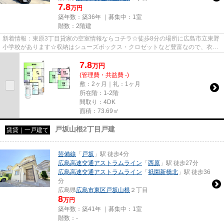
7.8
万円
築年数：築36年 ｜募集中：
1室
階数：2階建
新着情報：東原3丁目貸家の空室情報ならコチラ☆徒歩8分の場所に広島市立東野
小学校があります☆収納はシューズボックス・クロゼットなど豊富なので、衣類
や履き物の整理がしやすく便利...
7.8
万
円
(管理費・共益費 -)
敷：2ヶ月｜礼：1ヶ月
所在階：1-2階
間取り：4DK
面積：73.69㎡
戸坂山根2丁目戸建
賃貸｜一戸建て
芸備線
「
戸坂
」駅 徒歩4分
広島高速交通アストラムライン
「
西原
」駅 徒歩27分
広島高速交通アストラムライン
「
祇園新橋北
」駅 徒歩36
分
広島県
広島市東区
戸坂山根
２丁目
8
万円
築年数：築41年 ｜募集中：
1室
階数：-