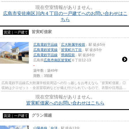
を受け取る必要がなくなりま...
現在空室情報がありません。
広島市安佐南区川内４丁目の一戸建てへのお問い合わせはこ
ちら
皆実町借家
賃貸｜一戸建て
広島電鉄宇品線
「
広大附属学校前
」駅 徒歩5分
広島電鉄皆実線
「
皆実町六丁目
」駅 徒歩5分
広島電鉄宇品線
「
県病院前
」駅 徒歩6分
広島県
広島市南区
皆実町
６丁目12-13
-
築年数：築49年
階数：3階建
広島電鉄宇品線広大附属学校前周辺への引っ越しをお考えなら「皆実町借家」◎
収納はクロゼット・全居室収納などが備え付けられているので、衣類や日用品の
収納に重宝します◎室内設備は...
現在空室情報がありません。
皆実町借家へのお問い合わせはこちら
グラン堀越
賃貸｜一戸建て
山陽本線
「
向洋
」駅 徒歩13分