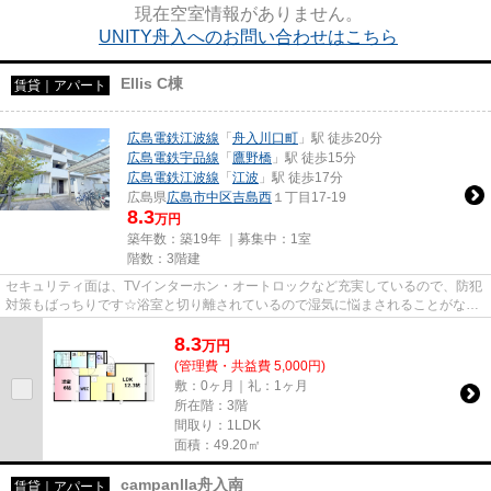
現在空室情報がありません。
UNITY舟入へのお問い合わせはこちら
Ellis C棟
賃貸｜アパート
広島電鉄江波線
「
舟入川口町
」駅 徒歩20分
広島電鉄宇品線
「
鷹野橋
」駅 徒歩15分
広島電鉄江波線
「
江波
」駅 徒歩17分
広島県
広島市中区
吉島西
１丁目17-19
8.3
万円
築年数：築19年 ｜募集中：
1室
階数：3階建
セキュリティ面は、TVインターホン・オートロックなど充実しているので、防犯
対策もばっちりです☆浴室と切り離されているので湿気に悩まされることがなく
なる独立洗面台が付いています...
8.3
万
円
(管理費・共益費 5,000円)
敷：0ヶ月｜礼：1ヶ月
所在階：3階
間取り：1LDK
面積：49.20㎡
campanlla舟入南
賃貸｜アパート