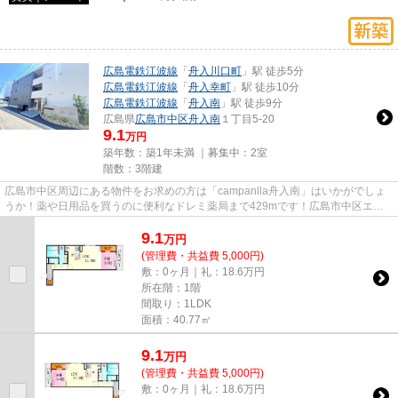
広島電鉄江波線
「
舟入川口町
」駅 徒歩5分
広島電鉄江波線
「
舟入幸町
」駅 徒歩10分
広島電鉄江波線
「
舟入南
」駅 徒歩9分
広島県
広島市中区
舟入南
１丁目5-20
9.1
万円
築年数：築1年未満 ｜募集中：
2室
階数：3階建
広島市中区周辺にある物件をお求めの方は「campanlla舟入南」はいかがでしょ
うか！薬や日用品を買うのに便利なドレミ薬局まで429mです！広島市中区エリ
アや広島電鉄江波線舟入川口町付...
9.1
万
円
(管理費・共益費 5,000円)
敷：0ヶ月｜礼：18.6万円
所在階：1階
間取り：1LDK
面積：40.77㎡
9.1
万
円
(管理費・共益費 5,000円)
敷：0ヶ月｜礼：18.6万円