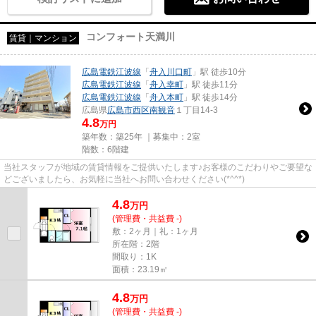
コンフォート天満川
賃貸｜マンション
広島電鉄江波線
「
舟入川口町
」駅 徒歩10分
広島電鉄江波線
「
舟入幸町
」駅 徒歩11分
広島電鉄江波線
「
舟入本町
」駅 徒歩14分
広島県
広島市西区
南観音
１丁目14-3
4.8
万円
築年数：築25年 ｜募集中：
2室
階数：6階建
当社スタッフが地域の賃貸情報をご提供いたします♪お客様のこだわりやご要望な
どございましたら、お気軽に当社へお問い合わせください(*^^*)
4.8
万
円
(管理費・共益費 -)
敷：2ヶ月｜礼：1ヶ月
所在階：2階
間取り：1K
面積：23.19㎡
4.8
万
円
(管理費・共益費 -)