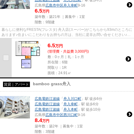
広島県
広島市中区
舟入幸町
9-16
6.5
万円
築年数：築21年 ｜募集中：
1室
階数：9階建
暮らしに便利なFRESTA(フレスタ) 舟入店(スーパー)がこちらから93mのところに
あります♪住まいにこだわりをお持ちの方は、当社に是非お問い合せください♪当
社では、広島市中区や広島電...
6.5
万
円
(管理費・共益費 3,000円)
敷：0ヶ月｜礼：1ヶ月
所在階：6階
間取り：1R
面積：24.91㎡
bamboo grass舟入
賃貸｜アパート
広島電鉄江波線
「
舟入川口町
」駅 徒歩6分
広島電鉄江波線
「
舟入幸町
」駅 徒歩6分
広島電鉄江波線
「
舟入本町
」駅 徒歩10分
広島県
広島市中区
西川口町
9-16
8.4
万円
築年数：築2年 ｜募集中：
1室
階数：3階建