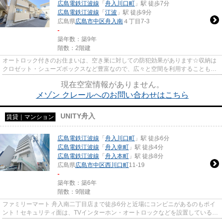
広島電鉄江波線
「
舟入川口町
」駅 徒歩7分
広島電鉄江波線
「
江波
」駅 徒歩9分
広島県
広島市中区
舟入南
４丁目7-3
-
築年数：築9年
階数：2階建
オートロック付きのお住まいは、空き巣に対しての防犯効果があります☆収納は
クロゼット・シューズボックスなど豊富なので、広々と空間を利用することも可
能です☆お手入れしやすいよう...
現在空室情報がありません。
メゾン クレールへのお問い合わせはこちら
UNITY舟入
賃貸｜マンション
広島電鉄江波線
「
舟入川口町
」駅 徒歩6分
広島電鉄江波線
「
舟入幸町
」駅 徒歩4分
広島電鉄江波線
「
舟入本町
」駅 徒歩8分
広島県
広島市中区
西川口町
11-19
-
築年数：築6年
階数：9階建
ファミリーマート 舟入南二丁目店まで徒歩6分と近場にコンビニがあるのもポイ
ント！セキュリティ面は、TVインターホン・オートロックなどを設置しているの
で安全面でも優れております...