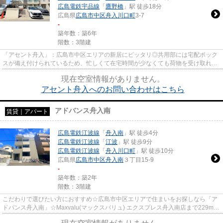
広島電鉄宇品線
「
鷹野橋
」駅 徒歩18分
広島県
広島市中区
舟入川口町
3-7
-
築年数：築6年
階数：3階建
「アセント舟入」：広島市中区エリアの新居にピッタリ◎共用部には宅配ボック
スが備え付けられているため、忙しくて在宅時間が少なくても荷物を受け取れま
す◎収納はクロゼット・シュー...
現在空室情報がありません。
アセント舟入へのお問い合わせはこちら
アドバンス舟入南
賃貸｜アパート
広島電鉄江波線
「
舟入南
」駅 徒歩4分
広島電鉄江波線
「
江波
」駅 徒歩9分
広島電鉄江波線
「
舟入川口町
」駅 徒歩10分
広島県
広島市中区
舟入南
３丁目15-9
-
築年数：築2年
階数：3階建
こだわりで選びたい方におすすめ☆広島市中区エリアで住まいをお探しなら「ア
ドバンス舟入南」☆Maxvalu(マックスバリュ) エクスプレス舟入南店まで229mで
す☆広島市中区エリアで新生活を...