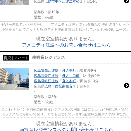
広島県
広島市中区
江波二本松
１丁目14-5
-
築年数：築10年
階数：2階建
ぜひ一度見ていただきたい、「アメニティ江波」です♪化粧品や洗面道具といった
小物をまとめてスッキリ収納できる洗面化粧台を採用しています♪根強いニーズを
誇る駅近の物件となり、徒...
現在空室情報がありません。
アメニティ江波へのお問い合わせはこちら
南観音レジデンス
賃貸｜アパート
広島電鉄江波線
「
舟入幸町
」駅 徒歩9分
広島電鉄江波線
「
舟入川口町
」駅 徒歩9分
広島電鉄江波線
「
舟入本町
」駅 徒歩13分
広島県
広島市西区
南観音
１丁目3-16
-
築年数：築3年
階数：3階建
こだわりポイント満載の南観音レジデンス♪共用部にはゴミ出し24時間OK・宅配
ボックスなどが揃っており、とても充実しています♪浴室乾燥機付きの物件なの
で、乾燥機で浴室を乾燥させる...
現在空室情報がありません。
南観音レジデンスへのお問い合わせはこちら