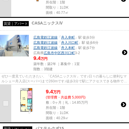
所在階：1階
間取り：1LDK
面積：40.77㎡
CASAニックスⅣ
賃貸｜アパート
広島電鉄江波線
「
舟入幸町
」駅 徒歩3分
広島電鉄江波線
「
舟入川口町
」駅 徒歩6分
広島電鉄江波線
「
舟入本町
」駅 徒歩7分
広島県
広島市中区
西川口町
3-2
9.4
万円
築年数：築2年 ｜募集中：
1室
階数：3階建
ぜひ一度見ていただきたい、「CASAニックスⅣ」です♪日々の暮らしに便利なマ
ルシェー舟入店(スーパー)まで260mです♪徒歩3分で駅にアクセスできる物件です
♪当社では、広島電鉄江波線舟入...
9.4
万
円
(管理費・共益費 5,000円)
敷：0ヶ月｜礼：14.85万円
所在階：1階
間取り：1LDK
面積：40.29㎡
パステルクボ15
賃貸｜マンション