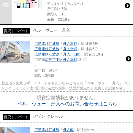
敷：2ヶ月｜礼：1ヶ月
所在階：6階
間取り：1K
面積：23.19㎡
ベル ヴュー 舟入
賃貸｜アパート
広島電鉄江波線
「
舟入本町
」駅 徒歩4分
広島電鉄江波線
「
舟入幸町
」駅 徒歩5分
広島電鉄江波線
「
舟入川口町
」駅 徒歩10分
広島県
広島市中区
舟入幸町
12-22
-
築年数：築3年
階数：3階建
新生活を失敗せず、スタートさせたいならこちらの「ベル ヴュー 舟入」はい
かがでしょうか☆室内設備は浴室乾燥機・洗面所独立など充実した設備を備え付
けています☆賃料10万円以下を...
現在空室情報がありません。
ベル ヴュー 舟入へのお問い合わせはこちら
メゾン クレール
賃貸｜アパート
広島電鉄江波線
「
舟入南
」駅 徒歩4分