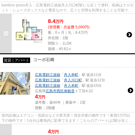
bamboo grass舟入：広島電鉄江波線舟入川口町駅にも近くて便利。収納はクロゼ
ット・シューズボックスなど豊富なので、広々と空間を利用することも可能で
す。共用部には宅配ボックスが...
8.4
万
円
(管理費・共益費 5,000円)
敷：0ヶ月｜礼：8.4万円
所在階：1階
間取り：1LDK
面積：40.61㎡
コーポ石﨑
賃貸｜アパート
広島電鉄江波線
「
舟入幸町
」駅 徒歩11分
広島電鉄江波線
「
舟入川口町
」駅 徒歩12分
広島電鉄江波線
「
舟入本町
」駅 徒歩15分
広島県
広島市西区
南観音
１丁目4-22
4
万円
築年数：築40年 ｜募集中：
1室
階数：2階建
室内設備はエアコン・洗面台など大変充実！現在空家の物件です！家賃5万円以
下の物件です！1台分は敷地内に駐車できます！こちらのアパートは2駅が近くに
あり便利です！広島市西区や広...
4
万
円