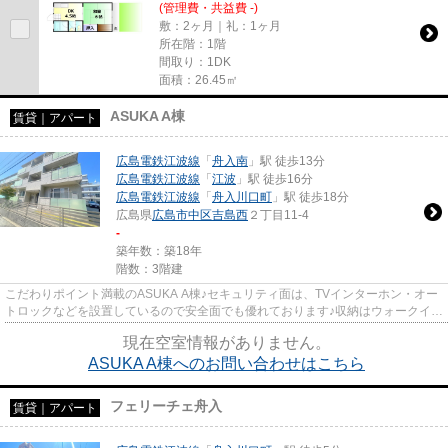
(管理費・共益費 -)
敷：2ヶ月｜礼：1ヶ月
所在階：1階
間取り：1DK
面積：26.45㎡
ASUKA A棟
賃貸｜アパート
広島電鉄江波線
「
舟入南
」駅 徒歩13分
広島電鉄江波線
「
江波
」駅 徒歩16分
広島電鉄江波線
「
舟入川口町
」駅 徒歩18分
広島県
広島市中区
吉島西
２丁目11-4
-
築年数：築18年
階数：3階建
こだわりポイント満載のASUKA A棟♪セキュリティ面は、TVインターホン・オー
トロックなどを設置しているので安全面でも優れております♪収納はウォークイン
クロゼット・シューズボックス...
現在空室情報がありません。
ASUKA A棟へのお問い合わせはこちら
フェリーチェ舟入
賃貸｜アパート