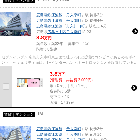
広島電鉄江波線
「
舟入幸町
」駅 徒歩2分
広島電鉄江波線
「
舟入本町
」駅 徒歩4分
広島電鉄江波線
「
舟入川口町
」駅 徒歩6分
広島県
広島市中区
舟入幸町
18-23
3.8
万円
築年数：築32年 ｜募集中：
1室
階数：8階建
セブンイレブン 広島舟入幸町東店まで徒歩7分と近場にコンビニがあるのもポイ
ント！セキュリティ面は、TVインターホン・オートロックなどを設置しているの
で安全面でも優れております...
3.8
万
円
(管理費・共益費 3,000円)
敷：0ヶ月｜礼：1ヶ月
所在階：6階
間取り：1K
面積：17.28㎡
IM
賃貸｜マンション
広島電鉄江波線
「
舟入幸町
」駅 徒歩2分
広島電鉄江波線
「
舟入本町
」駅 徒歩3分
広島電鉄江波線
「
舟入川口町
」駅 徒歩6分