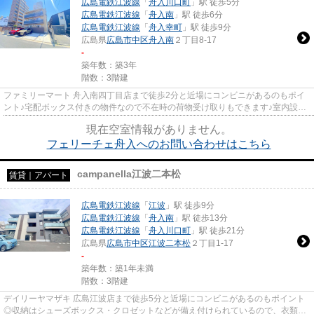
広島電鉄江波線
「
舟入川口町
」駅 徒歩5分
広島電鉄江波線
「
舟入南
」駅 徒歩6分
広島電鉄江波線
「
舟入幸町
」駅 徒歩9分
広島県
広島市中区
舟入南
２丁目8-17
-
築年数：築3年
階数：3階建
ファミリーマート 舟入南四丁目店まで徒歩2分と近場にコンビニがあるのもポイ
ント♪宅配ボックス付きの物件なので不在時の荷物受け取りもできます♪室内設備
は洗面所独立・浴室乾燥機な...
現在空室情報がありません。
フェリーチェ舟入へのお問い合わせはこちら
campanella江波二本松
賃貸｜アパート
広島電鉄江波線
「
江波
」駅 徒歩9分
広島電鉄江波線
「
舟入南
」駅 徒歩13分
広島電鉄江波線
「
舟入川口町
」駅 徒歩21分
広島県
広島市中区
江波二本松
２丁目1-17
-
築年数：築1年未満
階数：3階建
デイリーヤマザキ 広島江波店まで徒歩5分と近場にコンビニがあるのもポイント
◎収納はシューズボックス・クロゼットなどが備え付けられているので、衣類や