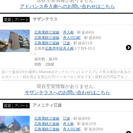
現在空室情報がありません。
アドバンス舟入南へのお問い合わせはこちら
サザンテラス
賃貸｜アパート
広島電鉄江波線
「
舟入南
」駅 徒歩6分
広島電鉄江波線
「
舟入川口町
」駅 徒歩9分
広島電鉄江波線
「
江波
」駅 徒歩11分
広島県
広島市中区
舟入南
３丁目9-12-1
-
築年数：築3年
階数：2階建
歩いて徒歩3分の場所にMaxvalu(マックスバリュ) エクスプレス舟入南店があるの
もポイント！顔が見える安心のTVインターホン付きです！賃料10万円以下をご希
望のお客様、ぜひお問い合わ...
現在空室情報がありません。
サザンテラスへのお問い合わせはこちら
アメニティ江波
賃貸｜アパート
広島電鉄江波線
「
江波
」駅 徒歩8分
広島電鉄江波線
「
舟入南
」駅 徒歩12分
広島電鉄江波線
「
舟入川口町
」駅 徒歩20分