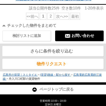
該当公開件数
25
件 空き数
10
件
1-20
件表示
1
2
<<前へ
次へ>>
最初
チェックした物件をまとめて
検討リストに追加
お問い合わせ
さらに条件を絞り込む
物件リクエスト
広島市の賃貸｜スミタイエ
>
(賃貸)路線・駅から探す
>
広島電鉄広島電鉄江波
線
>
舟入川口町駅の賃貸物件
ページトップに戻る
営業時間:10:00～18:00
定休日:水曜日