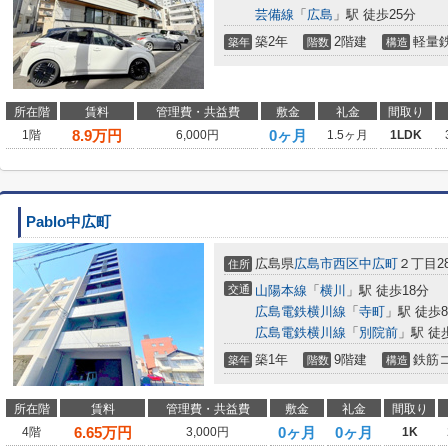
芸備線
「
広島
」駅 徒歩25分
築2年
2階建
軽量
築年
階数
構造
所在階
賃料
管理費・共益費
敷金
礼金
間取り
8.9
万円
0ヶ月
1階
6,000円
1.5ヶ月
1LDK
Pablo中広町
広島県
広島市西区
中広町
２丁目28
住所
交通
山陽本線
「
横川
」駅 徒歩18分
広島電鉄横川線
「
寺町
」駅 徒歩
広島電鉄横川線
「
別院前
」駅 徒
築1年
9階建
鉄筋
築年
階数
構造
所在階
賃料
管理費・共益費
敷金
礼金
間取り
6.65
万円
0ヶ月
0ヶ月
4階
3,000円
1K