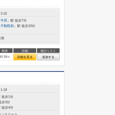
-15
「
牛田
」駅 徒歩7分
「
不動院前
」駅 徒歩10分
鉄骨
面積
詳細
検討リスト
40.39㎡
詳細を見る
追加する
-19
 徒歩1分
徒歩3分
 徒歩4分
コンクリート