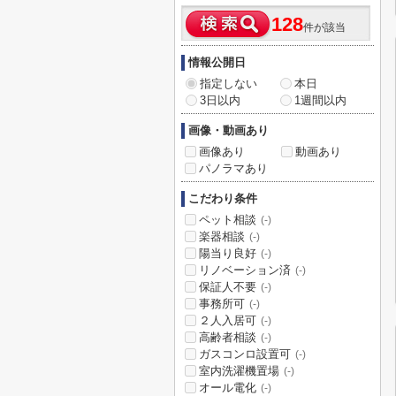
128
件が該当
情報公開日
指定しない
本日
3日以内
1週間以内
画像・動画あり
画像あり
動画あり
パノラマあり
こだわり条件
ペット相談
(-)
楽器相談
(-)
陽当り良好
(-)
リノベーション済
(-)
保証人不要
(-)
事務所可
(-)
２人入居可
(-)
高齢者相談
(-)
ガスコンロ設置可
(-)
室内洗濯機置場
(-)
オール電化
(-)