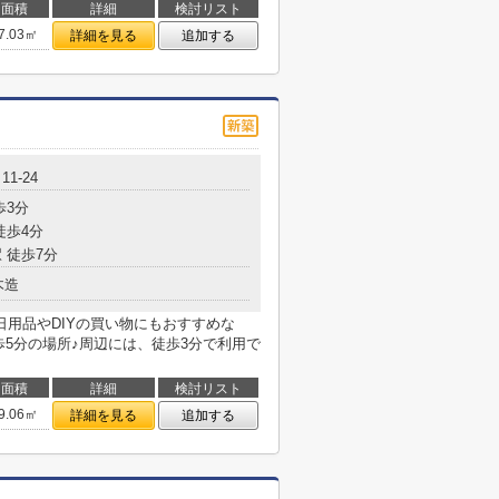
面積
詳細
検討リスト
7.03㎡
詳細を見る
追加する
1-24
歩3分
徒歩4分
 徒歩7分
木造
品♪日用品やDIYの買い物にもおすすめな
で徒歩5分の場所♪周辺には、徒歩3分で利用で
面積
詳細
検討リスト
9.06㎡
詳細を見る
追加する