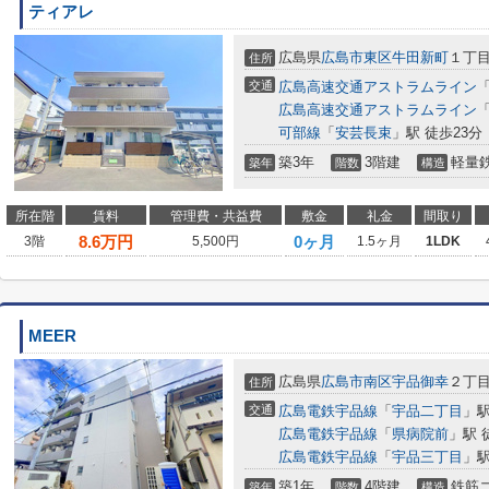
ティアレ
広島県
広島市東区
牛田新町
１丁目3
住所
交通
広島高速交通アストラムライン
広島高速交通アストラムライン
可部線
「
安芸長束
」駅 徒歩23分
築3年
3階建
軽量
築年
階数
構造
所在階
賃料
管理費・共益費
敷金
礼金
間取り
8.6
万円
0ヶ月
3階
5,500円
1.5ヶ月
1LDK
MEER
広島県
広島市南区
宇品御幸
２丁目1
住所
交通
広島電鉄宇品線
「
宇品二丁目
」駅
広島電鉄宇品線
「
県病院前
」駅 
広島電鉄宇品線
「
宇品三丁目
」駅
築1年
4階建
鉄筋
築年
階数
構造