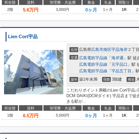
所在階
賃料
管理費・共益費
敷金
礼金
間取り
5.6
万円
0ヶ月
2階
3,000円
1ヶ月
1R
2
Lien Cort宇品
広島県
広島市南区
宇品海岸
２丁目1
住所
交通
広島電鉄宇品線
「
海岸通
」駅 徒
広島電鉄宇品線
「
元宇品口
」駅 
広島電鉄宇品線
「
宇品五丁目
」駅
築1年未満
3階建
築年
階数
構造
こだわりポイント満載のLien Cort宇
DCM DAIKI(DCMダイキ) 宇品店ま
きる駅が...
所在階
賃料
管理費・共益費
敷金
礼金
間取り
6.5
万円
0ヶ月
1階
5,000円
1ヶ月
1K
2