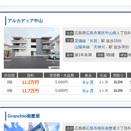
アルカディア中山
広島県
広島市東区
中山南
１丁目8-
住所
交通
芸備線
「
矢賀
」駅 徒歩15分
山陽本線
「
天神川
」駅 徒歩30分
築1年未満
3階建
築年
階数
構造
所在階
賃料
管理費・共益費
敷金
礼金
間取り
11.2
万円
0ヶ月
3階
5,000円
1ヶ月
2LDK
11.7
万円
0ヶ月
3階
5,000円
1ヶ月
2LDK
Granchio南蟹屋
広島県
広島市南区
南蟹屋
２丁目8-
住所