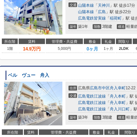
交通
山陽本線
「
天神川
」駅 徒歩17分
山陽本線
「
広島
」駅 徒歩22分
広島電鉄皆実線
「
稲荷町
」駅 徒
築1年
3階建
軽量
築年
階数
構造
所在階
賃料
管理費・共益費
敷金
礼金
間取り
14.9
万円
0ヶ月
1階
5,000円
1ヶ月
2LDK
ベル ヴュー 舟入
広島県
広島市中区
舟入幸町
12-22
住所
交通
広島電鉄江波線
「
舟入本町
」駅 
広島電鉄江波線
「
舟入幸町
」駅 
広島電鉄江波線
「
舟入川口町
」駅
築3年
3階建
軽量
築年
階数
構造
所在階
賃料
管理費・共益費
敷金
礼金
間取り