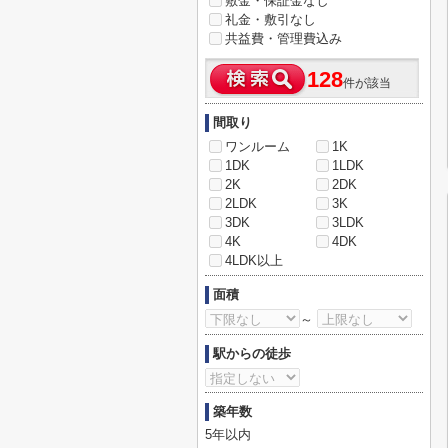
敷金・保証金なし
礼金・敷引なし
共益費・管理費込み
128
件が該当
間取り
ワンルーム
1K
1DK
1LDK
2K
2DK
2LDK
3K
3DK
3LDK
4K
4DK
4LDK以上
面積
～
駅からの徒歩
築年数
5年以内