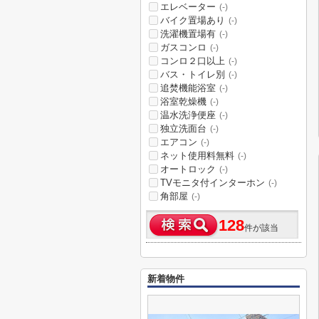
エレベーター
(-)
バイク置場あり
(-)
洗濯機置場有
(-)
ガスコンロ
(-)
コンロ２口以上
(-)
バス・トイレ別
(-)
追焚機能浴室
(-)
浴室乾燥機
(-)
温水洗浄便座
(-)
独立洗面台
(-)
エアコン
(-)
ネット使用料無料
(-)
オートロック
(-)
TVモニタ付インターホン
(-)
角部屋
(-)
128
件が該当
新着物件