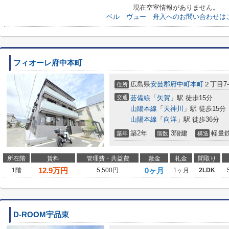
現在空室情報がありません。
ベル ヴュー 舟入へのお問い合わせは
フィオーレ府中本町
広島県
安芸郡府中町
本町
２丁目7-
住所
交通
芸備線
「
矢賀
」駅 徒歩15分
山陽本線
「
天神川
」駅 徒歩15分
山陽本線
「
向洋
」駅 徒歩36分
築2年
3階建
軽量
築年
階数
構造
所在階
賃料
管理費・共益費
敷金
礼金
間取り
12.9
万円
0ヶ月
1階
5,500円
1ヶ月
2LDK
D-ROOM宇品東