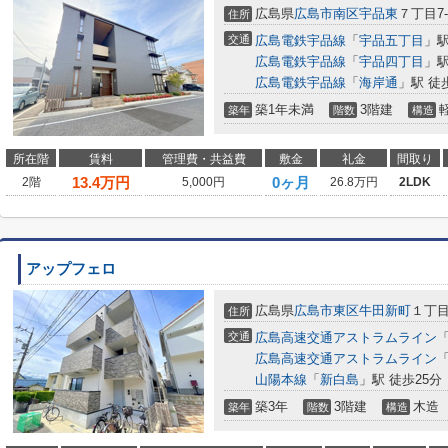
広島県
広島市南区
宇品東
７丁目7-
住所
交通
広島電鉄宇品線
「
宇品五丁目
」駅
広島電鉄宇品線
「
宇品四丁目
」駅
広島電鉄宇品線
「
海岸通
」駅 徒
築1年未満
3階建
築年
階数
構造
所在階
賃料
管理費・共益費
敷金
礼金
間取り
13.4
万円
0ヶ月
2階
5,000円
26.8万円
2LDK
アップフェロ
広島県
広島市東区
牛田新町
１丁目1
住所
交通
広島高速交通アストラムライン
広島高速交通アストラムライン
山陽本線
「
新白島
」駅 徒歩25分
築3年
3階建
木造
築年
階数
構造