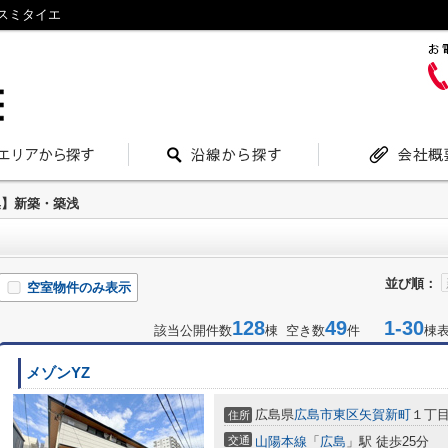
スミタイエ
集】新築・築浅
並び順：
空室物件のみ表示
128
49
1-30
該当公開件数
棟 空き数
件
棟
メゾンYZ
広島県
広島市東区
矢賀新町
１丁目
住所
交通
山陽本線
「
広島
」駅 徒歩25分