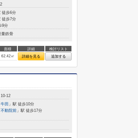
2
 徒歩6分
 徒歩7分
歩9分
軽量鉄骨
面積
詳細
検討リスト
62.42㎡
詳細を見る
追加する
0-12
「
牛田
」駅 徒歩10分
「
不動院前
」駅 徒歩17分