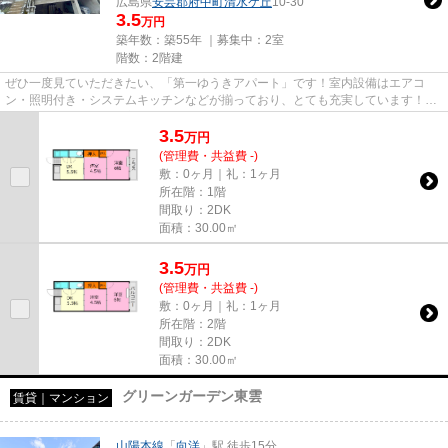
広島県
安芸郡府中町
清水ケ丘
10-30
3.5
万円
築年数：築55年 ｜募集中：
2室
階数：2階建
ぜひ一度見ていただきたい、「第一ゆうきアパート」です！室内設備はエアコ
ン・照明付き・システムキッチンなどが揃っており、とても充実しています！キ
ッチンにこだわりたい方にはこ...
3.5
万
円
(管理費・共益費 -)
敷：0ヶ月｜礼：1ヶ月
所在階：1階
間取り：2DK
面積：30.00㎡
3.5
万
円
(管理費・共益費 -)
敷：0ヶ月｜礼：1ヶ月
所在階：2階
間取り：2DK
面積：30.00㎡
グリーンガーデン東雲
賃貸｜マンション
山陽本線
「
向洋
」駅 徒歩15分