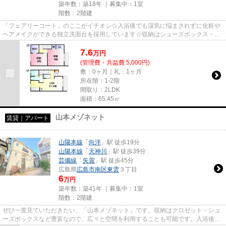
築年数：築18年 ｜募集中：
1室
階数：2階建
「フェアリーコート」のここがイチオシ☆入浴後でも湿気に悩まされずに化粧や
ヘアメイクができる独立洗面台を採用しています☆収納はシューズボックス・ウ
ォークインクロゼットなど豊富...
7.6
万
円
(管理費・共益費 5,000円)
敷：0ヶ月｜礼：1ヶ月
所在階：1-2階
間取り：2LDK
面積：65.45㎡
山本メゾネット
賃貸｜アパート
山陽本線
「
向洋
」駅 徒歩19分
山陽本線
「
天神川
」駅 徒歩39分
芸備線
「
矢賀
」駅 徒歩45分
広島県
広島市南区
東雲
３丁目
6
万円
築年数：築41年 ｜募集中：
1室
階数：2階建
ぜひ一度見ていただきたい、「山本メゾネット」です。収納はクロゼット・シュ
ーズボックスなど豊富なので、広々と空間を利用することも可能です。入浴後で