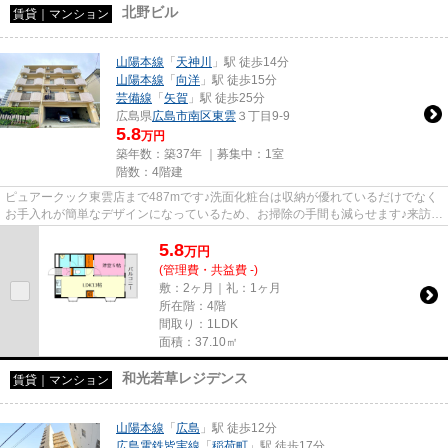
北野ビル
賃貸｜マンション
山陽本線
「
天神川
」駅 徒歩14分
山陽本線
「
向洋
」駅 徒歩15分
芸備線
「
矢賀
」駅 徒歩25分
広島県
広島市南区
東雲
３丁目9-9
5.8
万円
築年数：築37年 ｜募集中：
1室
階数：4階建
ピュアークック東雲店まで487mです♪洗面化粧台は収納が優れているだけでなく
お手入れが簡単なデザインになっているため、お掃除の手間も減らせます♪来訪者
の顔が見えるTVインターホン...
5.8
万
円
(管理費・共益費 -)
敷：2ヶ月｜礼：1ヶ月
所在階：4階
間取り：1LDK
面積：37.10㎡
和光若草レジデンス
賃貸｜マンション
山陽本線
「
広島
」駅 徒歩12分
広島電鉄皆実線
「
稲荷町
」駅 徒歩17分