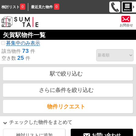
0
0
検討リスト
最近見た物件
お問合せ
矢賀駅物件一覧
募集中のみ表示
73
該当物件
件
25
空き数
件
駅で絞り込む
さらに条件を絞り込む
物件リクエスト
チェックした物件をまとめて
検討リストに追加
お問い合わせ