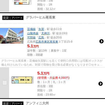
所在階：1階
間取り：1R
面積：32.12㎡
グラバーヒル尾長東
賃貸｜アパート
芸備線
「
矢賀
」駅 徒歩11分
山陽本線
「
天神川
」駅 徒歩19分
可部線
「
広島
」駅 徒歩20分
広島県
広島市東区
尾長東
３丁目15-9
5.1
万円
築年数：築13年 ｜募集中：
1室
階数：3階建
グラバーヒル尾長東：芸備線矢賀駅にも近くて便利◎共用部には宅配ボックスが
備え付けられているため、対面で荷物を受け取る必要がなくなります◎セキュリ
ティ面は、オートロック・TVイ...
5.1
万
円
(管理費・共益費 4,000円)
敷：1ヶ月｜礼：1ヶ月
所在階：3階
間取り：1R
面積：23.80㎡
アンフィニ大州
賃貸｜アパート