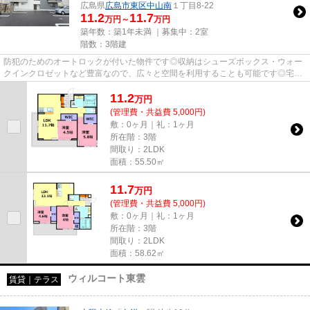
広島県
広島市東区
中山南
１丁目8-22
11.2
11.7
万円～
万円
築年数：築1年未満 ｜募集中：
2室
階数：3階建
防犯のためのオートロックが付いた物件です◎収納はシューズボックス・ウォー
クインクロゼットなど豊富なので、広々と空間を利用することも可能です◎宅配
業者が来た時に出る準備ができ...
11.2
万
円
(管理費・共益費 5,000円)
敷：0ヶ月｜礼：1ヶ月
所在階：3階
間取り：2LDK
面積：55.50㎡
11.7
万
円
(管理費・共益費 5,000円)
敷：0ヶ月｜礼：1ヶ月
所在階：3階
間取り：2LDK
面積：58.62㎡
ウィルコート東雲
賃貸｜テラス