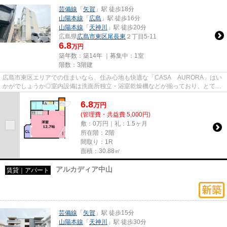
芸備線
「
矢賀
」駅 徒歩18分
山陽本線
「
広島
」駅 徒歩16分
山陽本線
「
天神川
」駅 徒歩20分
広島県
広島市東区
尾長東
２丁目5-11
6.8
万円
築年数：築14年 ｜募集中：
1室
階数：3階建
広島市東区エリアでの住まいなら、住み心地も快適な「CASA AURORA」はい
かがでしょうか◎室内設備は洗面所独立・浴室乾燥機などが揃っており、とても
充実しています◎美しいフローリン...
6.8
万
円
(管理費・共益費 5,000円)
敷：0万円｜礼：1.5ヶ月
所在階：2階
間取り：1R
面積：30.88㎡
アルカディア中山
賃貸｜アパート
芸備線
「
矢賀
」駅 徒歩15分
山陽本線
「
天神川
」駅 徒歩30分