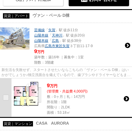
ヴァン・ベール D棟
賃貸｜アパート
芸備線
「
矢賀
」駅 徒歩11分
山陽本線
「
天神川
」駅 徒歩20分
山陽本線
「
広島
」駅 徒歩38分
広島県
広島市東区
矢賀
３丁目11-17-9
9
万円
築年数：築16年 ｜募集中：
1室
階数：3階建
新生活を失敗せず、スタートさせたいならこちらの「ヴァン・ベール D棟」はい
かがでしょうか♪独立洗面台を備えているので、歯ブラシやドライヤーなどもまと
めてスッキリ収納できます♪...
9
万
円
(管理費・共益費 4,000円)
敷：0ヶ月｜礼：14万円
所在階：1階
間取り：2LDK
面積：53.18㎡
CASA AURORA
賃貸｜マンション