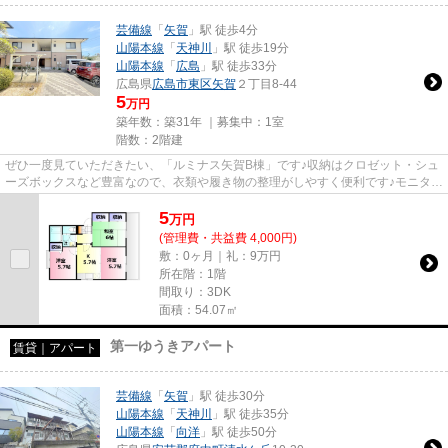
芸備線
「
矢賀
」駅 徒歩4分
山陽本線
「
天神川
」駅 徒歩19分
山陽本線
「
広島
」駅 徒歩33分
広島県
広島市東区
矢賀
２丁目8-44
5
万円
築年数：築31年 ｜募集中：
1室
階数：2階建
ぜひ一度見ていただきたい、「ルミナス矢賀B棟」です♪収納はクロゼット・シュ
ーズボックスなど豊富なので、衣類や履き物の整理がしやすく便利です♪モニター
で来訪者を確認し、インター...
5
万
円
(管理費・共益費 4,000円)
敷：0ヶ月｜礼：9万円
所在階：1階
間取り：3DK
面積：54.07㎡
第一ゆうきアパート
賃貸｜アパート
芸備線
「
矢賀
」駅 徒歩30分
山陽本線
「
天神川
」駅 徒歩35分
山陽本線
「
向洋
」駅 徒歩50分