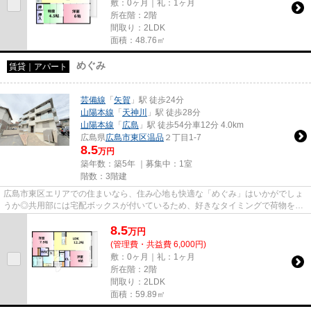
敷：0ヶ月｜礼：1ヶ月
所在階：2階
間取り：2LDK
面積：48.76㎡
めぐみ
賃貸｜アパート
芸備線
「
矢賀
」駅 徒歩24分
山陽本線
「
天神川
」駅 徒歩28分
山陽本線
「
広島
」駅 徒歩54分車12分 4.0km
広島県
広島市東区
温品
２丁目1-7
8.5
万円
築年数：築5年 ｜募集中：
1室
階数：3階建
広島市東区エリアでの住まいなら、住み心地も快適な「めぐみ」はいかがでしょ
うか◎共用部には宅配ボックスが付いているため、好きなタイミングで荷物を受
け取ることができます◎駐輪場...
8.5
万
円
(管理費・共益費 6,000円)
敷：0ヶ月｜礼：1ヶ月
所在階：2階
間取り：2LDK
面積：59.89㎡