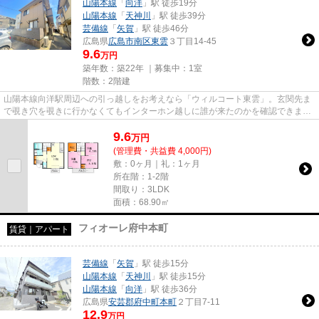
山陽本線
「
向洋
」駅 徒歩19分
山陽本線
「
天神川
」駅 徒歩39分
芸備線
「
矢賀
」駅 徒歩46分
広島県
広島市南区
東雲
３丁目14-45
9.6
万円
築年数：築22年 ｜募集中：
1室
階数：2階建
山陽本線向洋駅周辺への引っ越しをお考えなら「ウィルコート東雲」。玄関先ま
で覗き穴を覗きに行かなくてもインターホン越しに誰が来たのかを確認できま
す。暑さも、寒さもしのげるエ...
9.6
万
円
(管理費・共益費 4,000円)
敷：0ヶ月｜礼：1ヶ月
所在階：1-2階
間取り：3LDK
面積：68.90㎡
フィオーレ府中本町
賃貸｜アパート
芸備線
「
矢賀
」駅 徒歩15分
山陽本線
「
天神川
」駅 徒歩15分
山陽本線
「
向洋
」駅 徒歩36分
広島県
安芸郡府中町
本町
２丁目7-11
12.9
万円