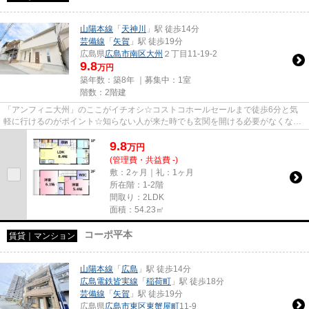
山陽本線
「
天神川
」駅 徒歩14分
芸備線
「
矢賀
」駅 徒歩19分
広島県
広島市南区
大州
２丁目11-19-2
9.8
万円
築年数：築8年 ｜募集中：
1室
階数：2階建
「アンフィニ大州」のここがイチオシ☆コストコホールセールまで徒歩6分と気
軽に行けるのがポイント☆知らない人が来た時でも玄関を開ける必要がなくなる
TVインターホンを備えております...
9.8
万
円
(管理費・共益費 -)
敷：2ヶ月｜礼：1ヶ月
所在階：1-2階
間取り：2LDK
面積：54.23㎡
コーポ平本
賃貸｜マンション
山陽本線
「
広島
」駅 徒歩14分
広島電鉄皆実線
「
稲荷町
」駅 徒歩18分
芸備線
「
矢賀
」駅 徒歩19分
広島県
広島市東区
東蟹屋町
11-9