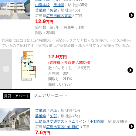
山陽本線
「
天神川
」駅 徒歩35分
芸備線
「
矢賀
」駅 徒歩46分
広島県
広島市南区
東雲
３丁目
12.9
万円
築年数：築3年 ｜募集中：
1室
階数：3階建
共用部にはゴミ出し24時間OK・宅配ボックスなど様々な設備やサービスが揃っ
ているので便利です！室内設備は浴室乾燥機・洗面所独立などが揃っているの
で、快適に過ごしやすいお部屋に...
12.9
万
円
(管理費・共益費 7,000円)
敷：0ヶ月｜礼：12.9万円
所在階：3階
間取り：2LDK
面積：67.98㎡
フェアリーコート
賃貸｜アパート
芸備線
「
戸坂
」駅 徒歩41分
芸備線
「
矢賀
」駅 徒歩45分
広島高速交通アストラムライン
「
不動院前
」駅 徒歩68分
広島県
広島市東区
中山新町
３丁目
7.6
万円