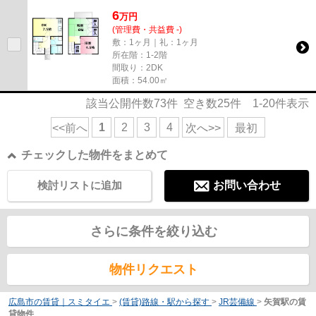
も湿気に悩まされずに化粧や...
6
万
円
(管理費・共益費 -)
敷：1ヶ月｜礼：1ヶ月
所在階：1-2階
間取り：2DK
面積：54.00㎡
該当公開件数
73
件 空き数
25
件
1-20
件表示
1
2
3
4
<<前へ
次へ>>
最初
チェックした物件をまとめて
検討リストに追加
お問い合わせ
さらに条件を絞り込む
物件リクエスト
広島市の賃貸｜スミタイエ
>
(賃貸)路線・駅から探す
>
JR芸備線
>
矢賀駅の賃
貸物件