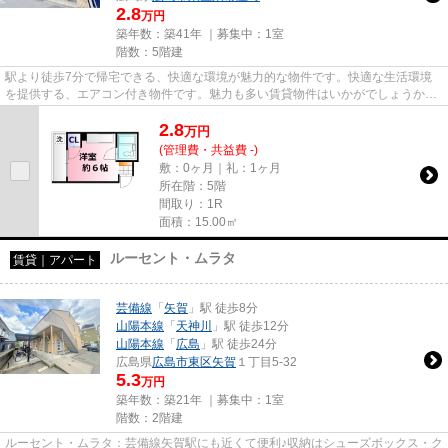
2.8
万円
築年数：築41年 ｜募集中：
1室
階数：5階建
駅より徒歩7分で帰宅できる、快適な環境が魅力的な物件です。快適な生活環境
を提供する、エアコン付き物件です。魅力も多い賃貸物件はいかがでしょうか。
魅力溢れる角部屋は窓が多く風...
2.8
万
円
(管理費・共益費 -)
敷：0ヶ月｜礼：1ヶ月
所在階：5階
間取り：1R
面積：15.00㎡
ルーセント・ムラタ
賃貸｜アパート
芸備線
「
矢賀
」駅 徒歩8分
山陽本線
「
天神川
」駅 徒歩12分
山陽本線
「
広島
」駅 徒歩24分
広島県
広島市東区
矢賀
１丁目5-32
5.3
万円
築年数：築21年 ｜募集中：
1室
階数：2階建
ルーセント・ムラタ：芸備線矢賀駅にも近くて便利♪収納はシューズボックス・ク