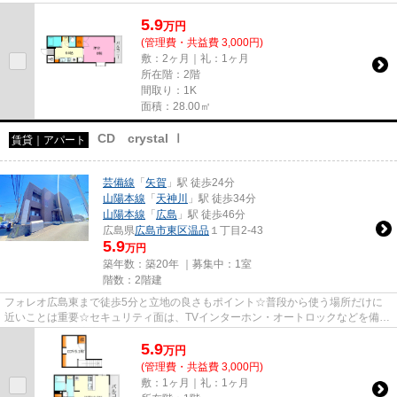
です♪新しい土地での新しい暮...
5.9
万
円
(管理費・共益費 3,000円)
敷：2ヶ月｜礼：1ヶ月
所在階：2階
間取り：1K
面積：28.00㎡
CD crystal Ⅰ
賃貸｜アパート
芸備線
「
矢賀
」駅 徒歩24分
山陽本線
「
天神川
」駅 徒歩34分
山陽本線
「
広島
」駅 徒歩46分
広島県
広島市東区
温品
１丁目2-43
5.9
万円
築年数：築20年 ｜募集中：
1室
階数：2階建
フォレオ広島東まで徒歩5分と立地の良さもポイント☆普段から使う場所だけに
近いことは重要☆セキュリティ面は、TVインターホン・オートロックなどを備え
付けているので安心して暮らせま...
5.9
万
円
(管理費・共益費 3,000円)
敷：1ヶ月｜礼：1ヶ月