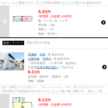
ロゼットなど豊富なので、広々と空間を利用することも可能です♪家賃10万円以
下の物件をお探しのお客様に...
5.3
万
円
(管理費・共益費 1,000円)
敷：2ヶ月｜礼：1ヶ月
所在階：1階
間取り：1K
面積：30.00㎡
クレインハイム
賃貸｜アパート
芸備線
「
矢賀
」駅 徒歩22分
山陽本線
「
天神川
」駅 徒歩30分
「府中変電所」バス停下車 徒歩8分
広島県
広島市東区
温品
２丁目15-16
6.1
万円
築年数：築38年 ｜募集中：
1室
階数：2階建
ぜひ一度見ていただきたい、「クレインハイム」です。近くにはセブンイレブン
広島温品1丁目店(徒歩6分)がありちょっとした買い物に便利です。独立した洗面
所があり、身支度にもお使い...
6.1
万
円
(管理費・共益費 4,000円)