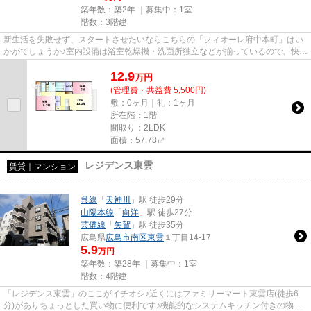
築年数：築2年 ｜募集中：
1室
階数：3階建
新生活を失敗せず、スタートさせたいならこちらの「フィオーレ府中本町」はい
かがでしょうか♪室内設備は浴室乾燥機・洗面所独立などが揃っているので、快適
に過ごしやすいお部屋になり...
12.9
万
円
(管理費・共益費 5,500円)
敷：0ヶ月｜礼：1ヶ月
所在階：1階
間取り：2LDK
面積：57.78㎡
レジデンス東雲
賃貸｜マンション
呉線
「
天神川
」駅 徒歩29分
山陽本線
「
向洋
」駅 徒歩27分
芸備線
「
矢賀
」駅 徒歩35分
広島県
広島市南区
東雲
１丁目14-17
5.9
万円
築年数：築28年 ｜募集中：
1室
階数：4階建
「レジデンス東雲」のここがイチオシ♪近くにはファミリーマート東雲店(徒歩6
分)がありちょっとした買い物に便利です♪機能的なシステムキッチン付きの物件