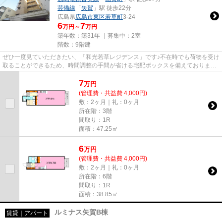
芸備線
「
矢賀
」駅 徒歩22分
広島県
広島市東区
若草町
3-24
6
7
万円～
万円
築年数：築31年 ｜募集中：
2室
階数：9階建
ぜひ一度見ていただきたい、「和光若草レジデンス」です♪不在時でも荷物を受け
取ることができるため、時間調整の手間が省ける宅配ボックスを備えております♪
収納はシューズボックス・...
7
万
円
(管理費・共益費 4,000円)
敷：2ヶ月｜礼：0ヶ月
所在階：3階
間取り：1R
面積：47.25㎡
6
万
円
(管理費・共益費 4,000円)
敷：2ヶ月｜礼：0ヶ月
所在階：6階
間取り：1R
面積：38.85㎡
ルミナス矢賀B棟
賃貸｜アパート