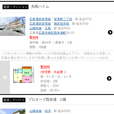
光苑ハイム
賃貸｜マンション
広島電鉄皆実線
「
皆実町二丁目
」駅 徒歩27分
広島電鉄皆実線
「
南区役所前
」駅 徒歩25分
山陽本線
「
広島
」駅 徒歩45分
広島県
広島市南区
西本浦町
20-15
5
万円
築年数：築44年 ｜募集中：
1室
階数：3階建
こだわりポイント満載の光苑ハイム◎室内設備はエアコン・洗面台など充実した
設備を備え付けています◎快適に暮らせる陽当たりが良いマンションへのお引越
しはいかがですか◎駐車できるス...
5
万
円
(管理費・共益費 -)
敷：0ヶ月｜礼：1ヶ月
所在階：1階
間取り：2DK
面積：38.40㎡
プロヌーブ西本浦 C棟
賃貸｜アパート
山陽本線
「
向洋
」駅 徒歩29分