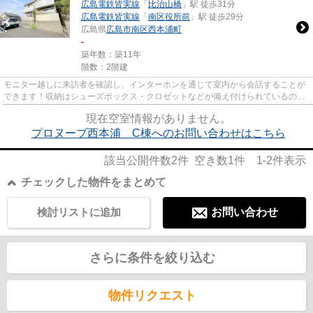
広島電鉄皆実線
「
比治山橋
」駅 徒歩31分
広島電鉄皆実線
「
南区役所前
」駅 徒歩29分
広島県
広島市南区
西本浦町
-
築年数：築11年
階数：2階建
モニター越しに来訪者を確認し、インターホンを通じて室内から会話することが
できます！収納はシューズボックス・クロゼットなどが備え付けられているの
で、衣類や日用品の収納に重宝...
現在空室情報がありません。
プロヌーブ西本浦 C棟へのお問い合わせはこちら
該当公開件数
2
件 空き数
1
件
1-2
件表示
チェックした物件をまとめて
検討リストに追加
お問い合わせ
さらに条件を絞り込む
物件リクエスト