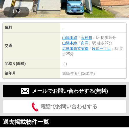
1 / 2
賃料
-
山陽本線
「
天神川
」駅 徒歩16分
山陽本線
「
向洋
」駅 徒歩27分
交通
広島電鉄皆実線
「
段原一丁目
」駅 徒
歩25分
間取り(面積)
-(-)
築年月
1995年 6月(築31年)
メールでお問い合わせする(無料)
電話でお問い合わせする
過去掲載物件一覧