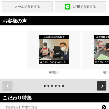
メールで共有する
LINEで共有する
お客様の声
福田健太
福田
前
こだわり特集
【賃貸特集】戸建て賃貸