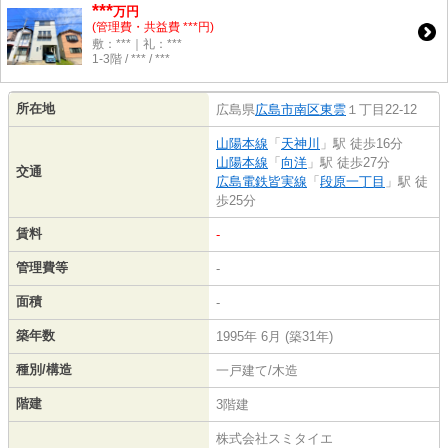
***
万円
(管理費・共益費 ***円)
敷：***｜礼：***
1-3階 / *** / ***
所在地
広島県
広島市南区
東雲
１丁目22-12
山陽本線
「
天神川
」駅 徒歩16分
山陽本線
「
向洋
」駅 徒歩27分
交通
広島電鉄皆実線
「
段原一丁目
」駅 徒
歩25分
賃料
-
管理費等
-
面積
-
築年数
1995年 6月 (築31年)
種別/構造
一戸建て/木造
階建
3階建
株式会社スミタイエ