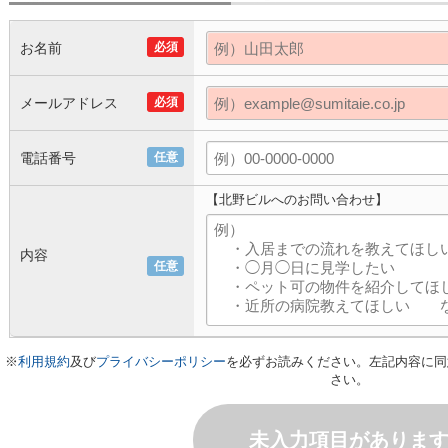
お名前
必須
メールアドレス
必須
電話番号
任意
【北野ビルへのお問い合わせ】
内容
任意
※
利用規約
及び
プライバシーポリシー
を必ずお読みください。左記内容に同
さい。
未入力項目がありま