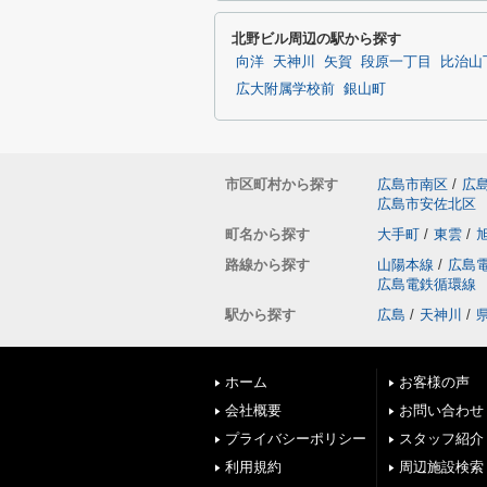
北野ビル周辺の駅から探す
向洋
天神川
矢賀
段原一丁目
比治山
広大附属学校前
銀山町
市区町村から探す
広島市南区
/
広
広島市安佐北区
町名から探す
大手町
/
東雲
/
路線から探す
山陽本線
/
広島
広島電鉄循環線
駅から探す
広島
/
天神川
/
ホーム
お客様の声
会社概要
お問い合わせ
プライバシーポリシー
スタッフ紹介
利用規約
周辺施設検索