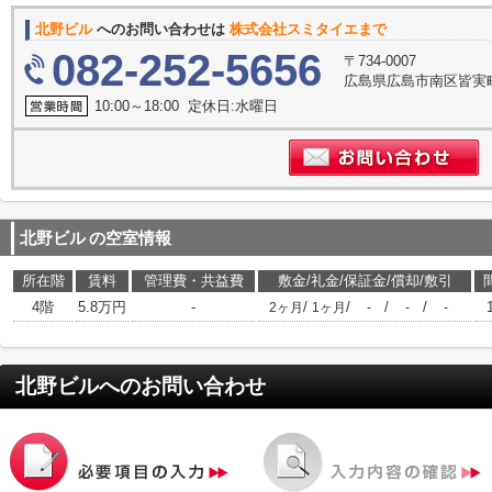
北野ビル
へのお問い合わせは
株式会社スミタイエまで
082-252-5656
〒734-0007
広島県広島市南区皆実町
10:00～18:00 定休日:水曜日
北野ビル
の空室情報
所在階
賃料
管理費・共益費
敷金/礼金/保証金/償却/敷引
4階
5.8万円
-
/
/
/
/
2ヶ月
1ヶ月
-
-
-
北野ビル
へのお問い合わせ