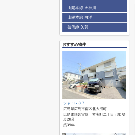
山陽本線 天神川
山陽本線 向洋
芸備線 矢賀
おすすめ物件
シャトレ８７
広島県広島市南区北大河町
広島電鉄皆実線「皆実町二丁目」駅 徒
歩28分
築39年