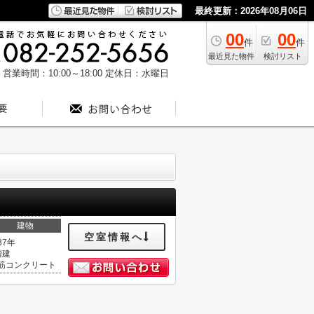
最終更新：2026年08月06日
00
00
件
件
最近見た物件
検討リスト
営業時間：10:00～18:00
定休日：水曜日
建物
空室情報へ
37年
階建
筋コンクリート