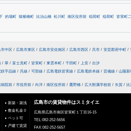
下
的場町
猿猴橋町
比治山橋
松川町
南区役所前
稲荷町
稲荷町
皆実町
島市中区
/
広島市東区
/
広島市安佐南区
/
広島市西区
/
呉市
/
安芸郡府中町
/
旭
/
翠
/
富士見町
/
皆実町
/
東雲本町
/
千田町
/
上安
/
出汐
電鉄宇品線
/
呉線
/
可部線
/
広島電鉄皆実線
/
広島電鉄本線
/
芸備線
/
山陽新
県病院前
/
市役所前
/
向洋
/
南区役所前
/
鷹野橋
/
広大附属学校前
/
矢賀
/
比
広島市の賃貸物件はスミタイエ
新築・築浅
敷金礼金０
広島県広島市南区皆実町１丁目16-15
ペット可
TEL:082-252-5656
戸建て賃貸
FAX:082-252-5657