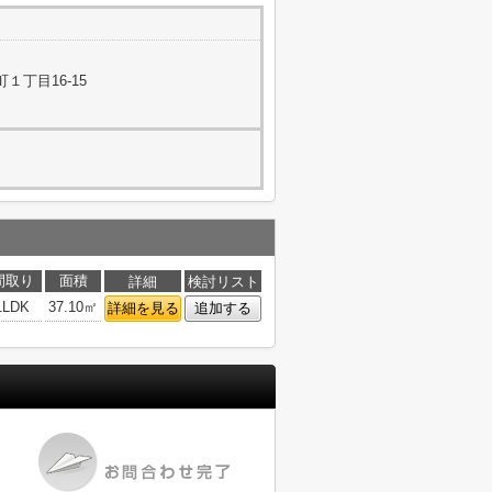
１丁目16-15
間取り
面積
詳細
検討リスト
1LDK
37.10㎡
詳細を見る
追加する