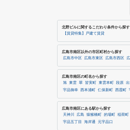
北野ビルに関するこだわり条件から探す
【賃貸特集】戸建て賃貸
広島市南区以外の市区町村から探す
広島市中区
広島市東区
広島市西区
広島市南区の町名から探す
旭
東雲
翠
皆実町
東雲本町
段原
出
宇品御幸
西本浦町
仁保新町
西霞町
広島市南区にある駅から探す
天神川
広島
猿猴橋町
的場町
稲荷町
宇品五丁目
海岸通
元宇品口