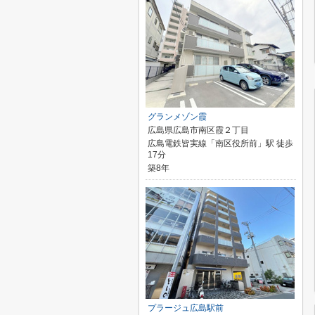
グランメゾン霞
広島県広島市南区霞２丁目
広島電鉄皆実線「南区役所前」駅 徒歩
17分
築8年
プラージュ広島駅前