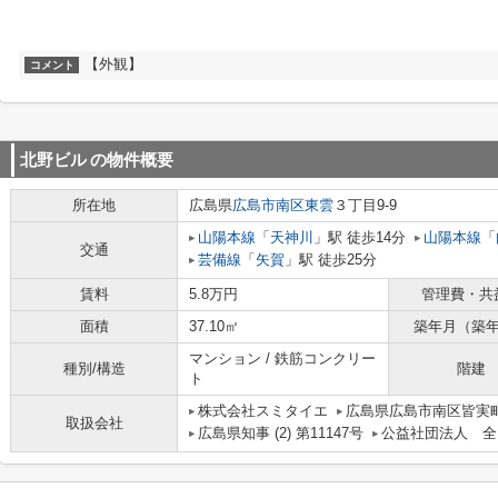
【外観】
コメント
北野ビル
の物件概要
所在地
広島県
広島市南区
東雲
３丁目9-9
山陽本線
「
天神川
」駅 徒歩14分
山陽本線
「
交通
芸備線
「
矢賀
」駅 徒歩25分
賃料
5.8万円
管理費・共
面積
37.10㎡
築年月（築
マンション / 鉄筋コンクリー
種別/構造
階建
ト
株式会社スミタイエ
広島県広島市南区皆実町
取扱会社
広島県知事 (2) 第11147号
公益社団法人 全