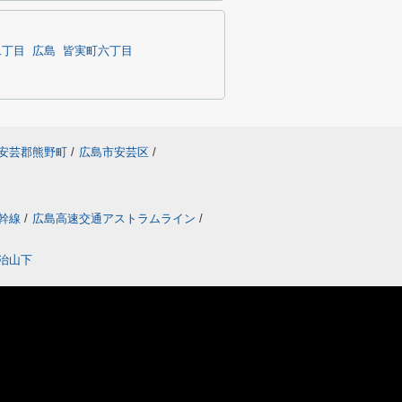
二丁目
広島
皆実町六丁目
安芸郡熊野町
/
広島市安芸区
/
幹線
/
広島高速交通アストラムライン
/
治山下