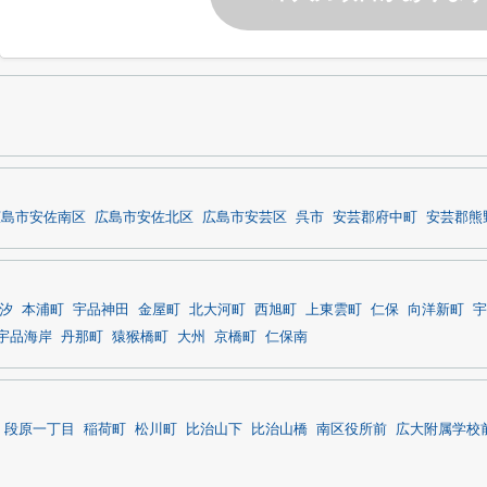
広島市安佐南区
広島市安佐北区
広島市安芸区
呉市
安芸郡府中町
安芸郡熊
汐
本浦町
宇品神田
金屋町
北大河町
西旭町
上東雲町
仁保
向洋新町
宇
宇品海岸
丹那町
猿猴橋町
大州
京橋町
仁保南
段原一丁目
稲荷町
松川町
比治山下
比治山橋
南区役所前
広大附属学校