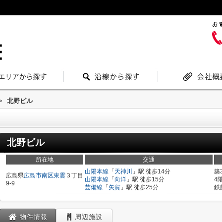
>
北野ビル
北野ビル
所在地
交通
山陽本線
「
天神川
」駅 徒歩14分
築
広島県
広島市南区
東雲
３丁目
山陽本線
「
向洋
」駅 徒歩15分
4
9-9
芸備線
「
矢賀
」駅 徒歩25分
鉄
物件情報
周辺施設