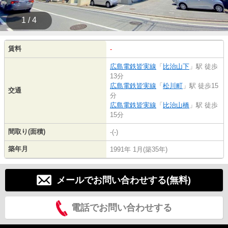
1 / 4
賃料
-
広島電鉄皆実線
「
比治山下
」駅 徒歩
13分
広島電鉄皆実線
「
松川町
」駅 徒歩15
交通
分
広島電鉄皆実線
「
比治山橋
」駅 徒歩
15分
間取り(面積)
-(-)
築年月
1991年 1月(築35年)
メールでお問い合わせする(無料)
電話でお問い合わせする