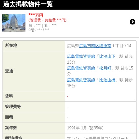
過去掲載物件一覧
***
万円
(管理費・共益費 ***円)
敷：***｜礼：***
9階 / *** / ***
所在地
広島県
広島市南区
段原南
１丁目9-14
広島電鉄皆実線
「
比治山下
」駅 徒歩
13分
広島電鉄皆実線
「
松川町
」駅 徒歩15
交通
分
広島電鉄皆実線
「
比治山橋
」駅 徒歩
15分
賃料
-
管理費等
-
面積
-
築年数
1991年 1月 (築35年)
種別/構造
マンション/鉄骨鉄筋コンクリート