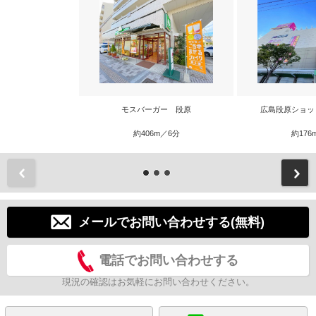
モスバーガー 段原
広島段原ショッ
約406m／6分
約176
前
メールでお問い合わせする(無料)
電話でお問い合わせする
現況の確認はお気軽にお問い合わせください。