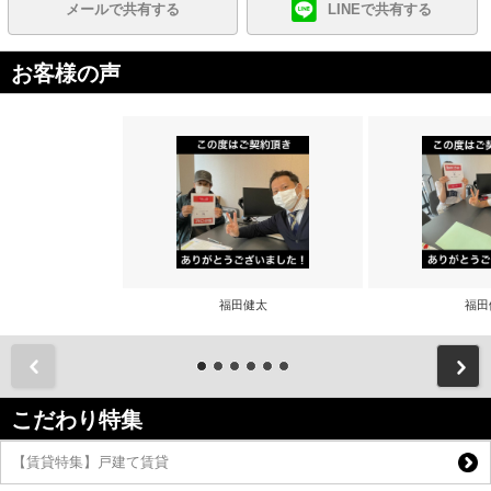
メールで共有する
LINEで共有する
お客様の声
福田健太
福田
前
こだわり特集
【賃貸特集】戸建て賃貸