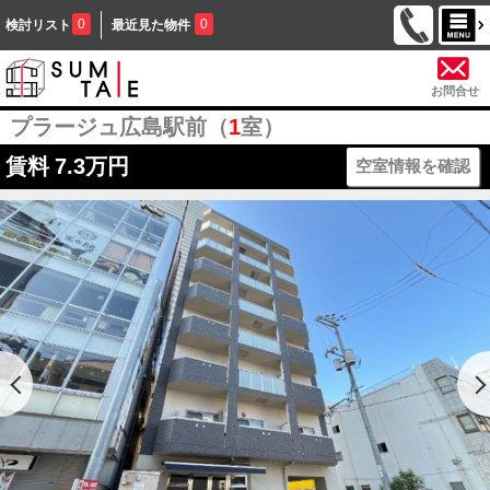
0
0
検討リスト
最近見た物件
お問合せ
プラージュ広島駅前（
1
室）
賃料
7.3万円
空室情報を確認