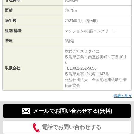
管理費等
6,000円
面積
29.75㎡
築年数
2020年 1月 (築6年)
種別/構造
マンション/鉄筋コンクリート
階建
8階建
株式会社スミタイエ
広島県広島市南区皆実町１丁目16-1
5
取扱会社
TEL:082-252-5656
広島県知事 (2) 第11147号
公益社団法人 全国宅地建物取引業
保証協会
情報の見方
メールでお問い合わせする(無料)
電話でお問い合わせする