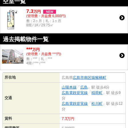
空室一覧
7.3
万
円
NEW
(管理費・共益費 6,000円)
敷：2ヶ月｜礼：1ヶ月
8階 / 1K / 29.75㎡
過去掲載物件一覧
***
万円
(管理費・共益費 ***円)
敷：***｜礼：***
4階 / *** / ***
所在地
広島県
広島市南区
猿猴橋町
山陽本線
「
広島
」駅 徒歩4分
広島電鉄皆実線
「
稲荷町
」駅 徒歩9
交通
分
広島電鉄皆実線
「
松川町
」駅 徒歩12
分
賃料
7.3万円