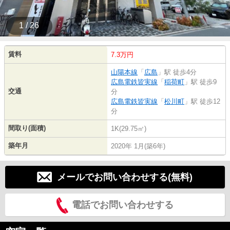
1 / 26
賃料
7.3万円
山陽本線
「
広島
」駅 徒歩4分
広島電鉄皆実線
「
稲荷町
」駅 徒歩9
交通
分
広島電鉄皆実線
「
松川町
」駅 徒歩12
分
間取り(面積)
1K(29.75㎡)
築年月
2020年 1月(築6年)
メールでお問い合わせする(無料)
電話でお問い合わせする