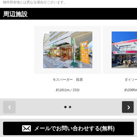
物件所在地とは異なる場合がございます。
周辺施設
モスバーガー 段原
ダイソ
約1811m／23分
約2085
前
メールでお問い合わせする(無料)