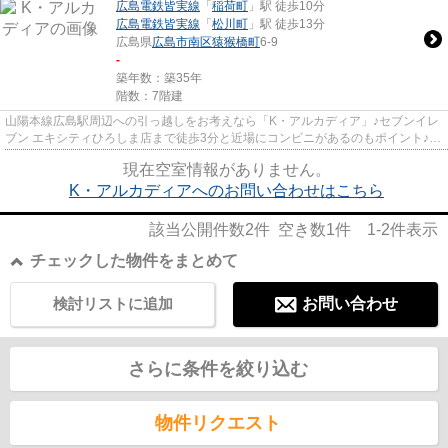
広島電鉄皆実線
「
稲荷町
」駅 徒歩10分
広島電鉄皆実線
「
松川町
」駅 徒歩13分
広島県
広島市南区
猿猴橋町
6-9
-
築年数：築35年
階数：7階建
山陽本線広島駅周辺への引っ越しをお考えなら「K・アルカディア」♪セブンイレ
ブン エキシティひろしま店まで徒歩3分と近場にコンビニがあるのもポイント♪広
島市南区にお引っ越しが決ま...
現在空室情報がありません。
K・アルカディアへのお問い合わせはこちら
該当公開件数
2
件 空き数
1
件
1-2
件表示
チェックした物件をまとめて
検討リストに追加
お問い合わせ
さらに条件を絞り込む
物件リクエスト