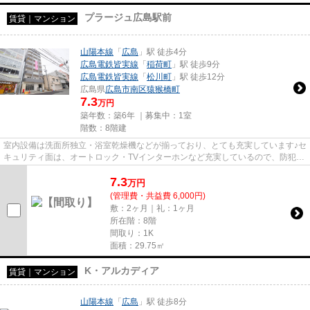
プラージュ広島駅前
賃貸｜マンション
山陽本線
「
広島
」駅 徒歩4分
広島電鉄皆実線
「
稲荷町
」駅 徒歩9分
広島電鉄皆実線
「
松川町
」駅 徒歩12分
広島県
広島市南区
猿猴橋町
7.3
万円
築年数：築6年 ｜募集中：
1室
階数：8階建
室内設備は洗面所独立・浴室乾燥機などが揃っており、とても充実しています♪セ
キュリティ面は、オートロック・TVインターホンなど充実しているので、防犯対
策もばっちりです♪徒歩4分に...
7.3
万
円
(管理費・共益費 6,000円)
敷：2ヶ月｜礼：1ヶ月
所在階：8階
間取り：1K
面積：29.75㎡
K・アルカディア
賃貸｜マンション
山陽本線
「
広島
」駅 徒歩8分