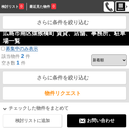
0
0
検討リスト
最近見た物件
さらに条件を絞り込む
お問合せ
広島市南区猿猴橋町 賃貸、店舗、事務所、駐車
場一覧
募集中のみ表示
2
該当物件
件
1
空き数
件
さらに条件を絞り込む
物件リクエスト
チェックした物件をまとめて
検討リストに追加
お問い合わせ