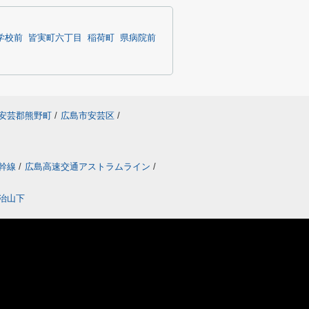
学校前
皆実町六丁目
稲荷町
県病院前
安芸郡熊野町
/
広島市安芸区
/
幹線
/
広島高速交通アストラムライン
/
治山下