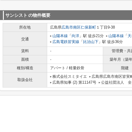
サンシスト
の物件概要
所在地
広島県
広島市南区
仁保新町
１丁目9-38
山陽本線
「
向洋
」駅 徒歩21分
山陽本線
「
天
交通
広島電鉄皆実線
「
比治山下
」駅 徒歩36分
賃料
-
管理費・共
面積
-
築年月（築
種別/構造
アパート / 軽量鉄骨
階建
株式会社スミタイエ
広島県広島市南区皆実町
取扱会社
広島県知事 (2) 第11147号
公益社団法人 全