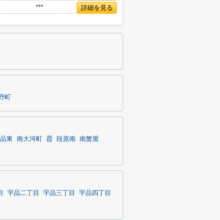
***
詳細を見る
野町
品東
南大河町
霞
段原南
南蟹屋
前
宇品二丁目
宇品三丁目
宇品四丁目