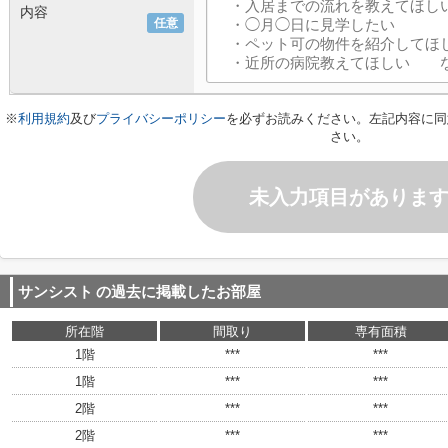
内容
任意
※
利用規約
及び
プライバシーポリシー
を必ずお読みください。左記内容に同
さい。
未入力項目がありま
サンシスト
の過去に掲載したお部屋
所在階
間取り
専有面積
1階
***
***
1階
***
***
2階
***
***
2階
***
***