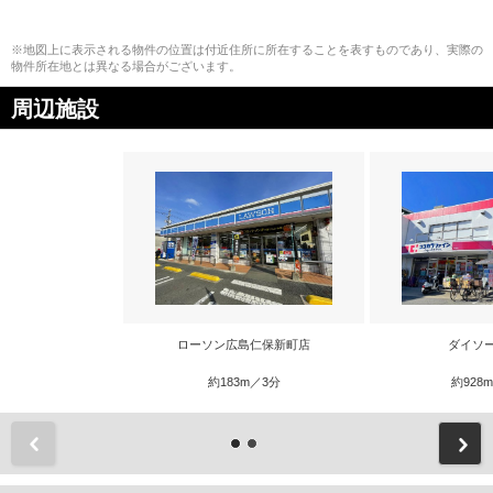
※地図上に表示される物件の位置は付近住所に所在することを表すものであり、実際の
物件所在地とは異なる場合がございます。
周辺施設
ローソン広島仁保新町店
ダイソ
約183m／3分
約928
前