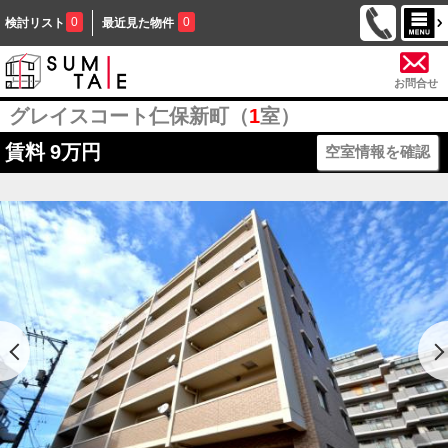
0
0
検討リスト
最近見た物件
お問合せ
グレイスコート仁保新町（
1
室）
賃料
9万円
空室情報を確認