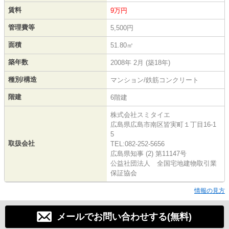
賃料
9万円
管理費等
5,500円
面積
51.80㎡
築年数
2008年 2月 (築18年)
種別/構造
マンション/鉄筋コンクリート
階建
6階建
株式会社スミタイエ
広島県広島市南区皆実町１丁目16-1
5
取扱会社
TEL:082-252-5656
広島県知事 (2) 第11147号
公益社団法人 全国宅地建物取引業
保証協会
情報の見方
メールでお問い合わせする(無料)