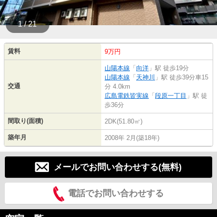
1 / 21
賃料
9万円
山陽本線
「
向洋
」駅 徒歩19分
山陽本線
「
天神川
」駅 徒歩39分車15
交通
分 4.0km
広島電鉄皆実線
「
段原一丁目
」駅 徒
歩36分
間取り(面積)
2DK(51.80㎡)
築年月
2008年 2月(築18年)
メールでお問い合わせする(無料)
電話でお問い合わせする