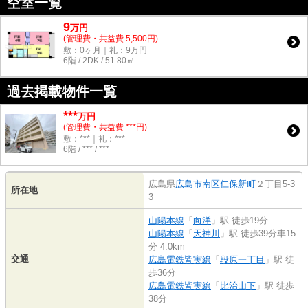
空室一覧
9
万
円
(管理費・共益費 5,500円)
敷：0ヶ月｜礼：9万円
6階 / 2DK / 51.80㎡
過去掲載物件一覧
***
万円
(管理費・共益費 ***円)
敷：***｜礼：***
6階 / *** / ***
広島県
広島市南区
仁保新町
２丁目5-3
所在地
3
山陽本線
「
向洋
」駅 徒歩19分
山陽本線
「
天神川
」駅 徒歩39分車15
分 4.0km
交通
広島電鉄皆実線
「
段原一丁目
」駅 徒
歩36分
広島電鉄皆実線
「
比治山下
」駅 徒歩
38分