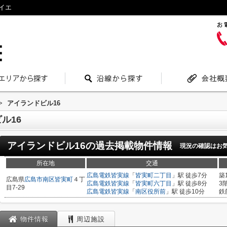
イエ
>
アイランドビル16
ル16
アイランドビル16
の過去掲載物件情報
現況の確認はお
所在地
交通
広島電鉄皆実線
「
皆実町二丁目
」駅 徒歩7分
築
広島県
広島市南区
皆実町
４丁
広島電鉄皆実線
「
皆実町六丁目
」駅 徒歩8分
3
目7-29
広島電鉄皆実線
「
南区役所前
」駅 徒歩10分
鉄
物件情報
周辺施設