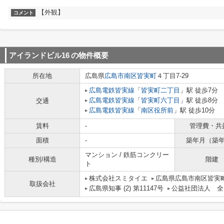
【外観】
コメント
アイランドビル16
の物件概要
所在地
広島県
広島市南区
皆実町
４丁目7-29
広島電鉄皆実線
「
皆実町二丁目
」駅 徒歩7分
広島電鉄皆実線
「
皆実町六丁目
」駅 徒歩8分
交通
広島電鉄皆実線
「
南区役所前
」駅 徒歩10分
賃料
-
管理費・共
面積
-
築年月（築
マンション / 鉄筋コンクリー
種別/構造
階建
ト
株式会社スミタイエ
広島県広島市南区皆実町
取扱会社
広島県知事 (2) 第11147号
公益社団法人 全