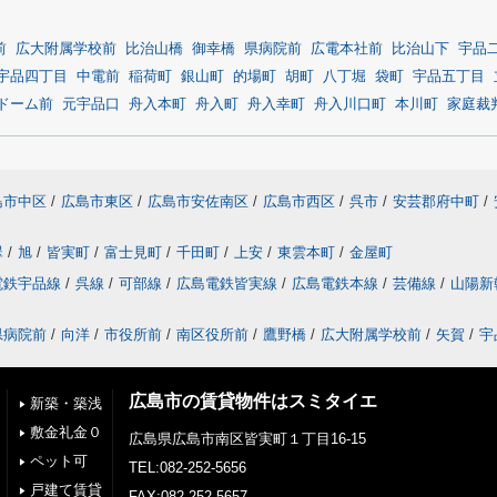
前
広大附属学校前
比治山橋
御幸橋
県病院前
広電本社前
比治山下
宇品
宇品四丁目
中電前
稲荷町
銀山町
的場町
胡町
八丁堀
袋町
宇品五丁目
ドーム前
元宇品口
舟入本町
舟入町
舟入幸町
舟入川口町
本川町
家庭裁
島市中区
/
広島市東区
/
広島市安佐南区
/
広島市西区
/
呉市
/
安芸郡府中町
/
翠
/
旭
/
皆実町
/
富士見町
/
千田町
/
上安
/
東雲本町
/
金屋町
電鉄宇品線
/
呉線
/
可部線
/
広島電鉄皆実線
/
広島電鉄本線
/
芸備線
/
山陽新
県病院前
/
向洋
/
市役所前
/
南区役所前
/
鷹野橋
/
広大附属学校前
/
矢賀
/
宇
広島市の賃貸物件はスミタイエ
新築・築浅
敷金礼金０
広島県広島市南区皆実町１丁目16-15
ペット可
TEL:082-252-5656
戸建て賃貸
FAX:082-252-5657