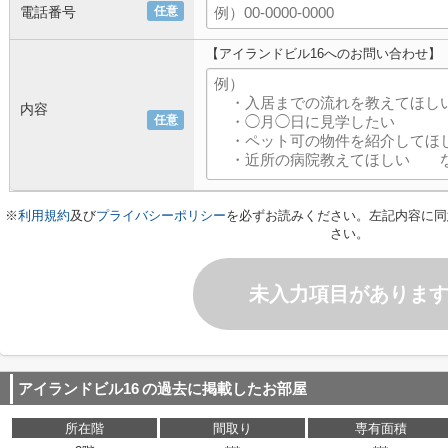
電話番号
任意
【アイランドビル16へのお問い合わせ】
内容
任意
※
利用規約
及び
プライバシーポリシー
を必ずお読みください。左記内容に同
さい。
未入力項目がありま
アイランドビル16
の過去に掲載したお部屋
所在階
間取り
専有面積