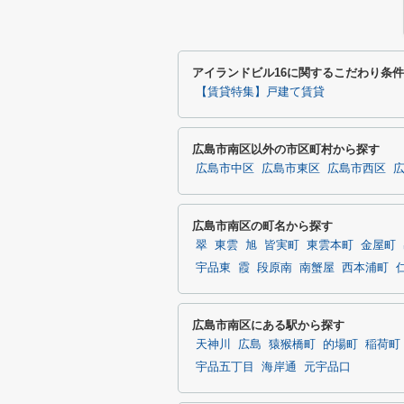
アイランドビル16に関するこだわり条
【賃貸特集】戸建て賃貸
広島市南区以外の市区町村から探す
広島市中区
広島市東区
広島市西区
広島市南区の町名から探す
翠
東雲
旭
皆実町
東雲本町
金屋町
宇品東
霞
段原南
南蟹屋
西本浦町
広島市南区にある駅から探す
天神川
広島
猿猴橋町
的場町
稲荷町
宇品五丁目
海岸通
元宇品口