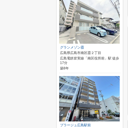
グランメゾン霞
広島県広島市南区霞２丁目
広島電鉄皆実線「南区役所前」駅 徒歩
17分
築8年
プラージュ広島駅前