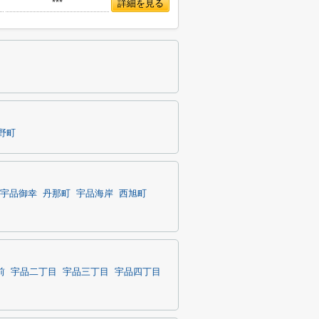
***
詳細を見る
野町
宇品御幸
丹那町
宇品海岸
西旭町
前
宇品二丁目
宇品三丁目
宇品四丁目