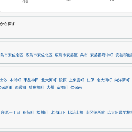
2階
***
***
件から探す
広島市安佐南区
広島市安佐北区
広島市安芸区
呉市
安芸郡府中町
安芸郡熊
出汐
本浦町
宇品神田
北大河町
段原
上東雲町
仁保
南大河町
向洋新町
仁保新町
西霞町
猿猴橋町
大州
京橋町
仁保南
段原一丁目
稲荷町
松川町
比治山下
比治山橋
南区役所前
広大附属学校