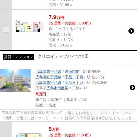
面積：31.66㎡
7.9
万
円
(管理費・共益費 3,000円)
敷：1ヶ月｜礼：0ヶ月
所在階：12階
間取り：1LDK
面積：30.52㎡
クリエイティブハイツ池田
賃貸｜マンション
広島電鉄宇品線
「
県病院前
」駅 徒歩6分
広島電鉄宇品線
「
宇品二丁目
」駅 徒歩7分
広島電鉄宇品線
「
宇品三丁目
」駅 徒歩10分
広島県
広島市南区
翠
１丁目4-33
5
万円
築年数：築29年 ｜募集中：
1室
階数：5階建
広島電鉄宇品線県病院前駅周辺への引っ越しをお考えなら「クリエイティブハイ
ツ池田」◎近くにはファミリーマート 皆実町六丁目店(徒歩4分)がありちょっとし
た買い物に便利です◎こちら...
5
万
円
(管理費・共益費 6,000円)