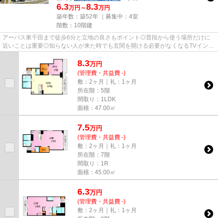
6.3
8.3
万円～
万円
築年数：築52年 ｜募集中：
4室
階数：10階建
アーバス東千田まで徒歩6分と立地の良さもポイント◎普段から使う場所だけに
近いことは重要◎知らない人が来た時でも玄関を開ける必要がなくなるTVインタ
ーホンを備えております◎インタ...
8.3
万
円
(管理費・共益費 -)
敷：2ヶ月｜礼：1ヶ月
所在階：5階
間取り：1LDK
面積：47.00㎡
7.5
万
円
(管理費・共益費 -)
敷：2ヶ月｜礼：1ヶ月
所在階：7階
間取り：1R
面積：45.00㎡
6.3
万
円
(管理費・共益費 -)
敷：2ヶ月｜礼：1ヶ月