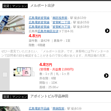
メルポート出汐
賃貸｜マンション
広島電鉄皆実線
「
南区役所前
」駅 徒歩13分
広島電鉄皆実線
「
皆実町二丁目
」駅 徒歩15分
広島電鉄皆実線
「
皆実町六丁目
」駅 徒歩18分
広島県
広島市南区
出汐
３丁目4-31
4.8
万円
築年数：築42年 ｜募集中：
1室
階数：6階建
ぜひ一度見ていただきたい、「メルポート出汐」です。来客時にはTVインターホ
ンで訪問者の顔を確認することがきるので安心感があります。共用設備の充実し
ている、楽しく生活できるマ...
4.8
万
円
(管理費・共益費 2,000円)
敷：1ヶ月｜礼：1ヶ月
所在階：6階
間取り：1DK
面積：25.00㎡
アポイントビル宇品神田
賃貸｜マンション
広島電鉄宇品線
「
県病院前
」駅 徒歩1分