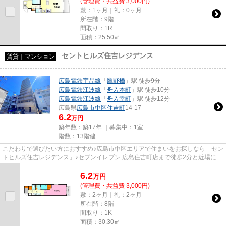
(管理費・共益費 3,000円)
敷：1ヶ月｜礼：0ヶ月
所在階：9階
間取り：1R
面積：25.50㎡
セントヒルズ住吉レジデンス
賃貸｜マンション
広島電鉄宇品線
「
鷹野橋
」駅 徒歩9分
広島電鉄江波線
「
舟入本町
」駅 徒歩10分
広島電鉄江波線
「
舟入幸町
」駅 徒歩12分
広島県
広島市中区
住吉町
14-17
6.2
万円
築年数：築17年 ｜募集中：
1室
階数：13階建
こだわりで選びたい方におすすめ♪広島市中区エリアで住まいをお探しなら「セン
トヒルズ住吉レジデンス」♪セブンイレブン 広島住吉町店まで徒歩2分と近場にコ
ンビニがあるのもポイント♪...
6.2
万
円
(管理費・共益費 3,000円)
敷：2ヶ月｜礼：2ヶ月
所在階：8階
間取り：1K
面積：30.30㎡