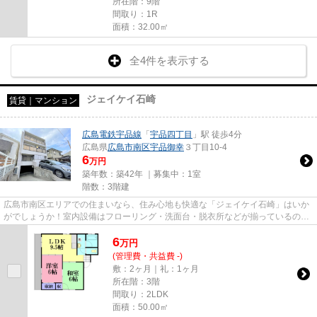
所在階：9階
間取り：1R
面積：32.00㎡
全4件を表示する
ジェイケイ石崎
賃貸｜マンション
広島電鉄宇品線
「
宇品四丁目
」駅 徒歩4分
広島県
広島市南区
宇品御幸
３丁目10-4
6
万円
築年数：築42年 ｜募集中：
1室
階数：3階建
広島市南区エリアでの住まいなら、住み心地も快適な「ジェイケイ石崎」はいか
がでしょうか！室内設備はフローリング・洗面台・脱衣所などが揃っているの
で、快適に過ごしやすいお部屋...
6
万
円
(管理費・共益費 -)
敷：2ヶ月｜礼：1ヶ月
所在階：3階
間取り：2LDK
面積：50.00㎡