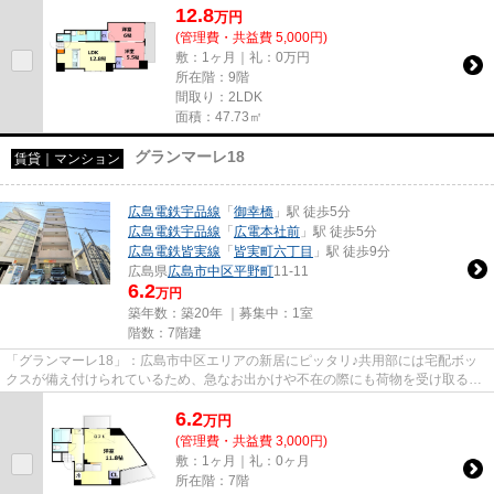
12.8
万
円
(管理費・共益費 5,000円)
敷：1ヶ月｜礼：0万円
所在階：9階
間取り：2LDK
面積：47.73㎡
グランマーレ18
賃貸｜マンション
広島電鉄宇品線
「
御幸橋
」駅 徒歩5分
広島電鉄宇品線
「
広電本社前
」駅 徒歩5分
広島電鉄皆実線
「
皆実町六丁目
」駅 徒歩9分
広島県
広島市中区
平野町
11-11
6.2
万円
築年数：築20年 ｜募集中：
1室
階数：7階建
「グランマーレ18」：広島市中区エリアの新居にピッタリ♪共用部には宅配ボッ
クスが備え付けられているため、急なお出かけや不在の際にも荷物を受け取るこ
とが可能です♪室内設備は浴室...
6.2
万
円
(管理費・共益費 3,000円)
敷：1ヶ月｜礼：0ヶ月
所在階：7階