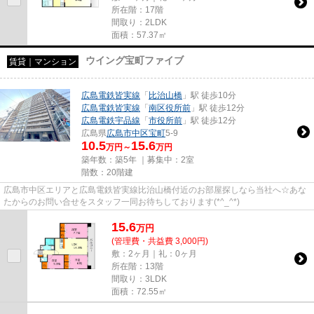
所在階：17階
間取り：2LDK
面積：57.37㎡
ウイング宝町ファイブ
賃貸｜マンション
広島電鉄皆実線
「
比治山橋
」駅 徒歩10分
広島電鉄皆実線
「
南区役所前
」駅 徒歩12分
広島電鉄宇品線
「
市役所前
」駅 徒歩12分
広島県
広島市中区
宝町
5-9
10.5
15.6
万円～
万円
築年数：築5年 ｜募集中：
2室
階数：20階建
広島市中区エリアと広島電鉄皆実線比治山橋付近のお部屋探しなら当社へ☆あな
たからのお問い合せをスタッフ一同お待ちしております(*^_^*)
15.6
万
円
(管理費・共益費 3,000円)
敷：2ヶ月｜礼：0ヶ月
所在階：13階
間取り：3LDK
面積：72.55㎡