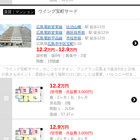
ウイング宝町サード
賃貸｜マンション
広島電鉄皆実線
「
比治山橋
」駅 徒歩11分
広島電鉄皆実線
「
南区役所前
」駅 徒歩12分
広島電鉄宇品線
「
市役所前
」駅 徒歩12分
広島県
広島市中区
宝町
5-10
12.2
12.9
万円～
万円
築年数：築8年 ｜募集中：
2室
階数：19階建
「ウイング宝町サード」のここがイチオシ。フジグラン広島まで徒歩5分と立地
の良さもポイント。普段から使う場所だけに近いことは重要。バルコニー付きの
物件で、用途に合わせて利用で...
12.2
万
円
(管理費・共益費 3,000円)
敷：2ヶ月｜礼：0ヶ月
所在階：2階
間取り：2LDK
面積：57.37㎡
12.9
万
円
(管理費・共益費 3,000円)
敷：2ヶ月｜礼：0ヶ月