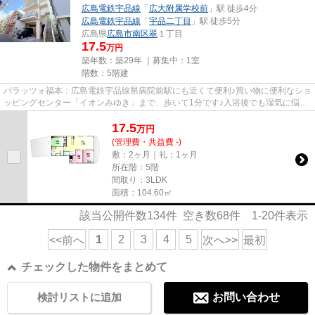
広島電鉄宇品線
「
広大附属学校前
」駅 徒歩4分
広島電鉄宇品線
「
宇品二丁目
」駅 徒歩5分
広島県
広島市南区
翠
１丁目
17.5
万円
築年数：築29年 ｜募集中：
1室
階数：5階建
パラッツォ福本：広島電鉄宇品線県病院前駅にも近くて便利♪買い物に便利なショ
ッピングセンター「イオンみゆき」まで、歩いて1分です♪入浴後でも湿気に悩ま
されずに化粧やヘアメイクが...
17.5
万
円
(管理費・共益費 -)
敷：2ヶ月｜礼：1ヶ月
所在階：5階
間取り：3LDK
面積：104.60㎡
該当公開件数
134
件 空き数
68
件
1-20
件表示
1
2
3
4
5
<<前へ
次へ>>
最初
チェックした物件をまとめて
検討リストに追加
お問い合わせ