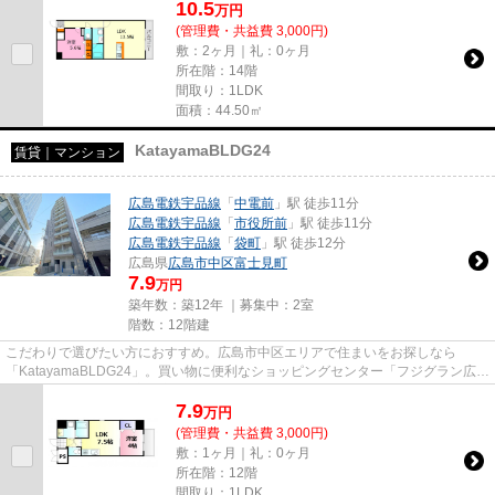
10.5
万
円
(管理費・共益費 3,000円)
敷：2ヶ月｜礼：0ヶ月
所在階：14階
間取り：1LDK
面積：44.50㎡
KatayamaBLDG24
賃貸｜マンション
広島電鉄宇品線
「
中電前
」駅 徒歩11分
広島電鉄宇品線
「
市役所前
」駅 徒歩11分
広島電鉄宇品線
「
袋町
」駅 徒歩12分
広島県
広島市中区
富士見町
7.9
万円
築年数：築12年 ｜募集中：
2室
階数：12階建
こだわりで選びたい方におすすめ。広島市中区エリアで住まいをお探しなら
「KatayamaBLDG24」。買い物に便利なショッピングセンター「フジグラン広
島」まで266mです。広島市中区エリア...
7.9
万
円
(管理費・共益費 3,000円)
敷：1ヶ月｜礼：0ヶ月
所在階：12階
間取り：1LDK