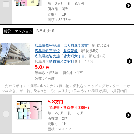
敷：0ヶ月｜礼：8万円
所在階：3階
間取り：1K
面積：32.78㎡
NAミナミ
賃貸｜マンション
広島電鉄宇品線
「
広大附属学校前
」駅 徒歩2分
広島電鉄宇品線
「
県病院前
」駅 徒歩5分
広島電鉄皆実線
「
皆実町六丁目
」駅 徒歩6分
広島県
広島市南区
皆実町
６丁目17-25
5.8
万円
築年数：築5年 ｜募集中：
1室
階数：4階建
こだわりポイント満載のNAミナミ♪買い物に便利なショッピングセンター「イオ
ンみゆき」が、徒歩5分のところにあります♪住みやすい環境が嬉しい賃貸物件で
す♪こちらは1Kの物件です♪新し...
5.8
万
円
(管理費・共益費 4,000円)
敷：2ヶ月｜礼：1ヶ月
所在階：2階
間取り：1K
面積：26.84㎡