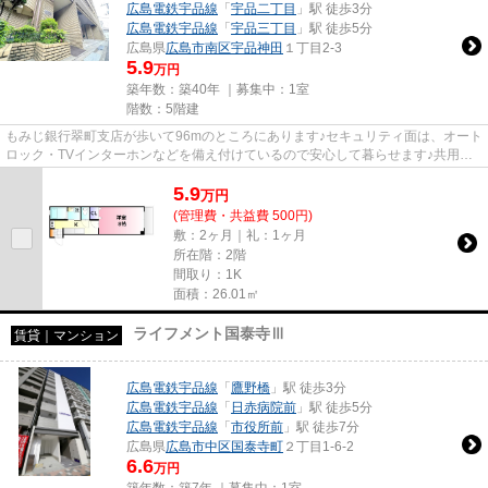
広島電鉄宇品線
「
宇品二丁目
」駅 徒歩3分
広島電鉄宇品線
「
宇品三丁目
」駅 徒歩5分
広島県
広島市南区
宇品神田
１丁目2-3
5.9
万円
築年数：築40年 ｜募集中：
1室
階数：5階建
もみじ銀行翠町支店が歩いて96mのところにあります♪セキュリティ面は、オート
ロック・TVインターホンなどを備え付けているので安心して暮らせます♪共用部
には敷地内ごみ置き場・エレベ...
5.9
万
円
(管理費・共益費 500円)
敷：2ヶ月｜礼：1ヶ月
所在階：2階
間取り：1K
面積：26.01㎡
ライフメント国泰寺Ⅲ
賃貸｜マンション
広島電鉄宇品線
「
鷹野橋
」駅 徒歩3分
広島電鉄宇品線
「
日赤病院前
」駅 徒歩5分
広島電鉄宇品線
「
市役所前
」駅 徒歩7分
広島県
広島市中区
国泰寺町
２丁目1-6-2
6.6
万円
築年数：築7年 ｜募集中：
1室