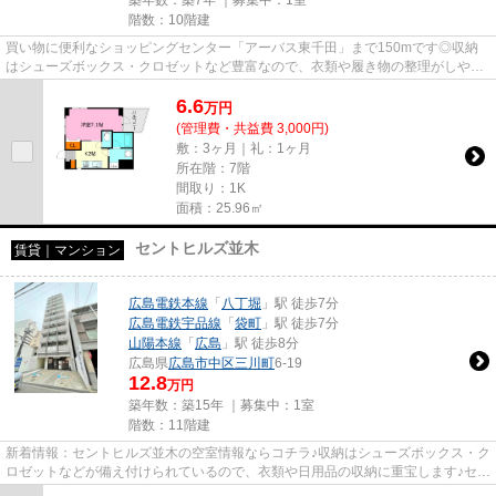
階数：10階建
買い物に便利なショッピングセンター「アーバス東千田」まで150mです◎収納
はシューズボックス・クロゼットなど豊富なので、衣類や履き物の整理がしやす
く便利です◎全居室フローリング...
6.6
万
円
(管理費・共益費 3,000円)
敷：3ヶ月｜礼：1ヶ月
所在階：7階
間取り：1K
面積：25.96㎡
セントヒルズ並木
賃貸｜マンション
広島電鉄本線
「
八丁堀
」駅 徒歩7分
広島電鉄宇品線
「
袋町
」駅 徒歩7分
山陽本線
「
広島
」駅 徒歩8分
広島県
広島市中区
三川町
6-19
12.8
万円
築年数：築15年 ｜募集中：
1室
階数：11階建
新着情報：セントヒルズ並木の空室情報ならコチラ♪収納はシューズボックス・ク
ロゼットなどが備え付けられているので、衣類や日用品の収納に重宝します♪セキ
ュリティ面は、TVインター...