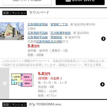
サウスバード
賃貸｜マンション
広島電鉄皆実線
「
皆実町二丁目
」駅 徒歩28分車14分
3.6km
広島電鉄宇品線
「
広大附属学校前
」駅 徒歩28分
広島電鉄宇品線
「
県病院前
」駅 徒歩27分
広島県
広島市南区
北大河町
37-2
5.8
万円
築年数：築46年 ｜募集中：
1室
階数：3階建
こだわりポイント満載のサウスバード。化粧品や洗面道具といった小物をまとめ
て収納できる洗面化粧台を採用しています。収納はクロゼット・押入など豊富な
ので、広々と空間を利用する...
5.8
万
円
(管理費・共益費 -)
敷：0ヶ月｜礼：1ヶ月
所在階：3階
間取り：2LDK
面積：47.71㎡
87g YOSHIJIMA ave.
賃貸｜マンション