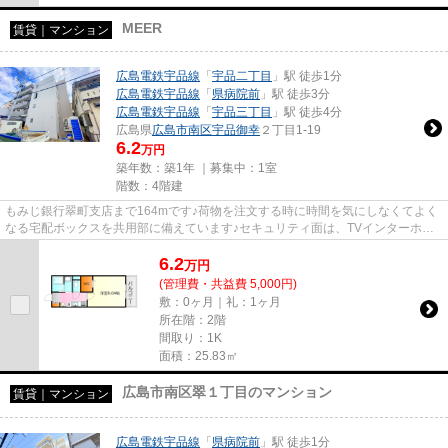
MEER
賃貸｜マンション
広島電鉄宇品線
「
宇品二丁目
」駅 徒歩1分
広島電鉄宇品線
「
県病院前
」駅 徒歩3分
広島電鉄宇品線
「
宇品三丁目
」駅 徒歩4分
広島県
広島市南区
宇品御幸
２丁目1-19
6.2
万円
築年数：築1年 ｜募集中：
1室
階数：4階建
もみじ銀行翠町支店まで164mです♪荷物を注文する時に時間を気にしなくてよく
なる宅配ボックスを共用部に備えています♪セキュリティ面は、TVインターホ
ン・オートロックなど充実してい...
6.2
万
円
(管理費・共益費 5,000円)
敷：0ヶ月｜礼：1ヶ月
所在階：2階
間取り：1K
面積：25.83㎡
広島市南区翠１丁目のマンション
賃貸｜マンション
広島電鉄宇品線
「
県病院前
」駅 徒歩1分