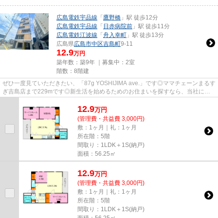
広島電鉄宇品線
「
鷹野橋
」駅 徒歩12分
広島電鉄宇品線
「
日赤病院前
」駅 徒歩11分
広島電鉄江波線
「
舟入幸町
」駅 徒歩13分
広島県
広島市中区
吉島町
9-11
12.9
万円
築年数：築9年 ｜募集中：
2室
階数：8階建
ぜひ一度見ていただきたい、「87g YOSHIJIMA ave.」です◎ママチェーンまるす
ぎ吉島店まで229mです◎新生活を始めるためのお住まいを探すなら、当社にお
任せください◎初めての方でも安心...
12.9
万
円
(管理費・共益費 3,000円)
敷：1ヶ月｜礼：1ヶ月
所在階：5階
間取り：1LDK＋1S(納戸)
面積：56.25㎡
12.9
万
円
(管理費・共益費 3,000円)
敷：1ヶ月｜礼：1ヶ月
所在階：5階
間取り：1LDK＋1S(納戸)
面積：56.25㎡