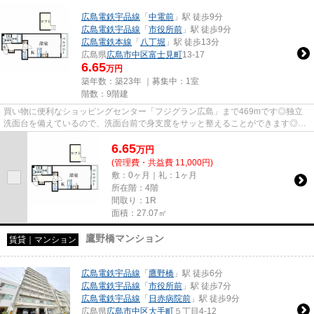
広島電鉄宇品線
「
中電前
」駅 徒歩9分
広島電鉄宇品線
「
市役所前
」駅 徒歩9分
広島電鉄本線
「
八丁堀
」駅 徒歩13分
広島県
広島市中区
富士見町
13-17
6.65
万円
築年数：築23年 ｜募集中：
1室
階数：9階建
買い物に便利なショッピングセンター「フジグラン広島」まで469mです◎独立
洗面台を備えているので、洗面台前で身支度をサッと整えることができます◎一
人暮らしにワンルームはいかがで...
6.65
万
円
(管理費・共益費 11,000円)
敷：0ヶ月｜礼：1ヶ月
所在階：4階
間取り：1R
面積：27.07㎡
鷹野橋マンション
賃貸｜マンション
広島電鉄宇品線
「
鷹野橋
」駅 徒歩6分
広島電鉄宇品線
「
市役所前
」駅 徒歩7分
広島電鉄宇品線
「
日赤病院前
」駅 徒歩9分
広島県
広島市中区
大手町
５丁目4-12