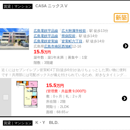
CASA ニックスⅤ
賃貸｜マンション
広島電鉄宇品線
「
広大附属学校前
」駅 徒歩13分
広島電鉄宇品線
「
県病院前
」駅 徒歩14分
広島電鉄皆実線
「
皆実町六丁目
」駅 徒歩14分
広島県
広島市南区
西旭町
12-16
15.5
万円
築年数：築1年未満 ｜募集中：
1室
階数：3階建
近くにはセブンイレブン皆実町4丁目(徒歩6分)がありちょっとした買い物に便利
です！共用部には宅配ボックスが備え付けられているため、好きなタイミングで
荷物を受け取ることができま...
15.5
万
円
(管理費・共益費 9,000円)
敷：0ヶ月｜礼：2ヶ月
所在階：2階
間取り：2LDK
面積：68.65㎡
K・Y BLD.
賃貸｜マンション