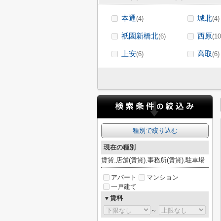
本通
城北
(4)
(4)
祇園新橋北
西原
(6)
(10
上安
高取
(6)
(6)
種別で絞り込む
現在の種別
賃貸,店舗(賃貸),事務所(賃貸),駐車場
アパート
マンション
一戸建て
▼賃料
～