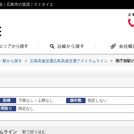
覧｜広島市の賃貸｜スミタイエ
線・駅から探す
>
広島高速交通広島高速交通アストラムライン
>
県庁前駅
面積
下限なし～上限なし
築年数
指定しない
間取り
指定なし
ムライン
駅で絞り込む