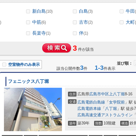
新白島
白島
牛田
(10)
(3)
中筋
古市
大町
)
(6)
(2)
長楽寺
伴
(1)
(1)
3
件が該当
並び順：
空室物件のみ表示
3
1-3
該当公開件数
件
件表示
フェニックス八丁堀
広島県
広島市中区
上八丁堀
8-16
住所
交通
広島電鉄白島線
「
女学院前
」駅 
広島電鉄本線
「
八丁堀
」駅 徒歩
広島高速交通アストラムライン
築39年
10階建
鉄
築年
階数
構造