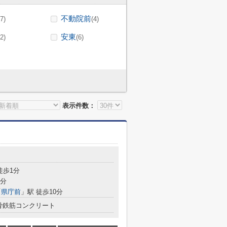
不動院前
(7)
(4)
安東
(2)
(6)
表示件数：
徒歩1分
7分
「
県庁前
」駅 徒歩10分
骨鉄筋コンクリート