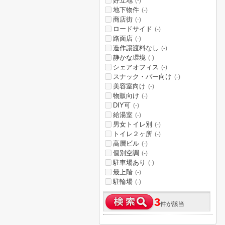
好立地
(-)
地下物件
(-)
商店街
(-)
ロードサイド
(-)
路面店
(-)
造作譲渡料なし
(-)
静かな環境
(-)
シェアオフィス
(-)
スナック・バー向け
(-)
美容室向け
(-)
物販向け
(-)
DIY可
(-)
給湯室
(-)
男女トイレ別
(-)
トイレ２ヶ所
(-)
高層ビル
(-)
個別空調
(-)
駐車場あり
(-)
最上階
(-)
駐輪場
(-)
3
件が該当