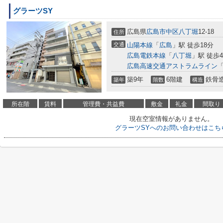
グラーツSY
広島県
広島市中区
八丁堀
12-18
住所
交通
山陽本線
「
広島
」駅 徒歩18分
広島電鉄本線
「
八丁堀
」駅 徒歩
広島高速交通アストラムライン
築9年
6階建
鉄骨
築年
階数
構造
所在階
賃料
管理費・共益費
敷金
礼金
間取り
現在空室情報がありません。
グラーツSYへのお問い合わせはこち