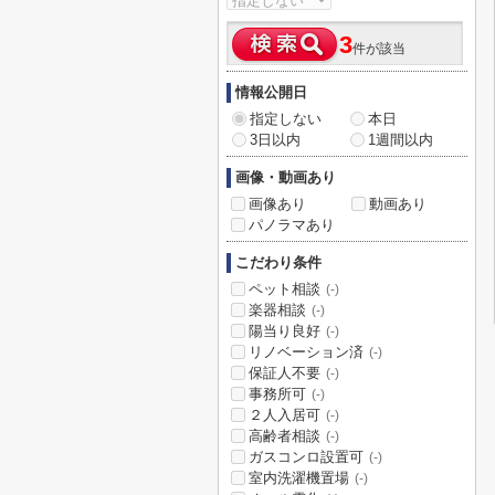
3
件が該当
情報公開日
指定しない
本日
3日以内
1週間以内
画像・動画あり
画像あり
動画あり
パノラマあり
こだわり条件
ペット相談
(-)
楽器相談
(-)
陽当り良好
(-)
リノベーション済
(-)
保証人不要
(-)
事務所可
(-)
２人入居可
(-)
高齢者相談
(-)
ガスコンロ設置可
(-)
室内洗濯機置場
(-)