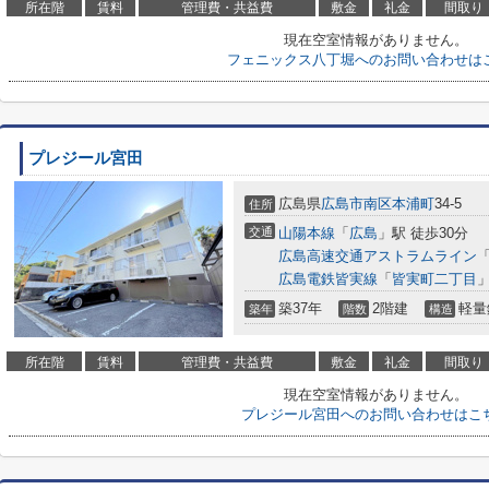
所在階
賃料
管理費・共益費
敷金
礼金
間取り
現在空室情報がありません。
フェニックス八丁堀へのお問い合わせは
プレジール宮田
広島県
広島市南区
本浦町
34-5
住所
交通
山陽本線
「
広島
」駅 徒歩30分
広島高速交通アストラムライン
広島電鉄皆実線
「
皆実町二丁目
」
築37年
2階建
軽量
築年
階数
構造
所在階
賃料
管理費・共益費
敷金
礼金
間取り
現在空室情報がありません。
プレジール宮田へのお問い合わせはこ