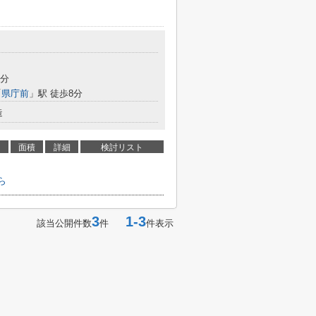
4分
「
県庁前
」駅 徒歩8分
造
面積
詳細
検討リスト
ら
3
1-3
該当公開件数
件
件表示