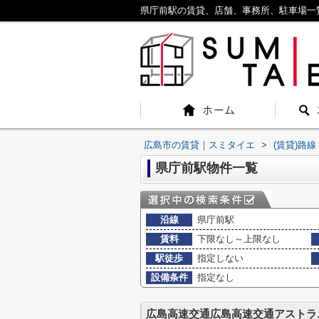
県庁前駅の賃貸、店舗、事務所、駐車場一
広島市の賃貸｜スミタイエ
>
(賃貸)路
県庁前駅物件一覧
沿線
県庁前駅
賃料
下限なし～上限なし
駅徒歩
指定しない
設備条件
指定なし
広島高速交通広島高速交通アストラ