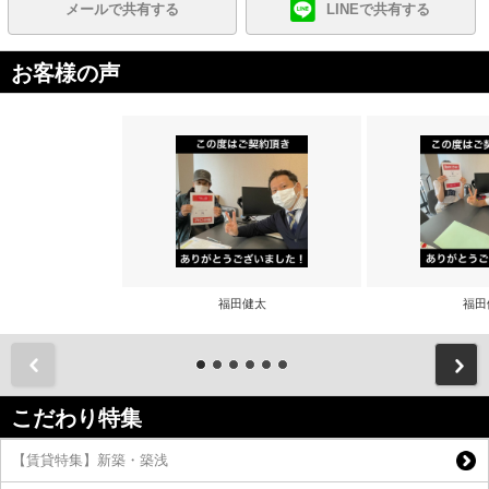
メールで共有する
LINEで共有する
お客様の声
福田健太
福田
前
こだわり特集
【賃貸特集】新築・築浅