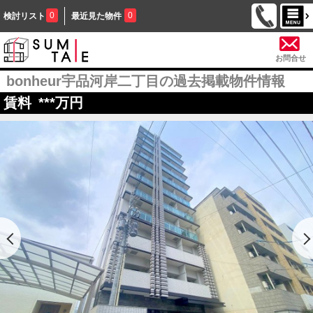
0
0
検討リスト
最近見た物件
お問合せ
bonheur宇品河岸二丁目の過去掲載物件情報
賃料
***
万円