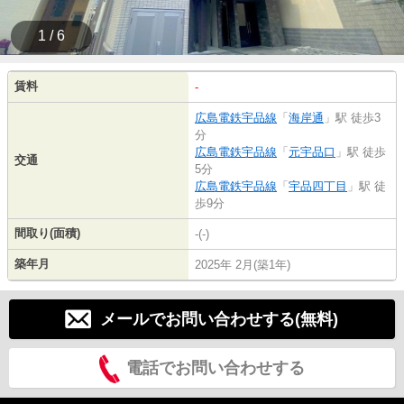
1 / 6
賃料
-
広島電鉄宇品線
「
海岸通
」駅 徒歩3
分
広島電鉄宇品線
「
元宇品口
」駅 徒歩
交通
5分
広島電鉄宇品線
「
宇品四丁目
」駅 徒
歩9分
間取り(面積)
-(-)
築年月
2025年 2月(築1年)
メールでお問い合わせする(無料)
電話でお問い合わせする