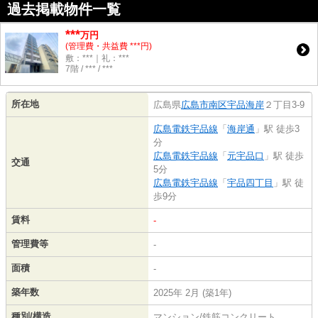
過去掲載物件一覧
***
万円
(管理費・共益費 ***円)
敷：***｜礼：***
7階 / *** / ***
所在地
広島県
広島市南区
宇品海岸
２丁目3-9
広島電鉄宇品線
「
海岸通
」駅 徒歩3
分
広島電鉄宇品線
「
元宇品口
」駅 徒歩
交通
5分
広島電鉄宇品線
「
宇品四丁目
」駅 徒
歩9分
賃料
-
管理費等
-
面積
-
築年数
2025年 2月 (築1年)
種別/構造
マンション/鉄筋コンクリート