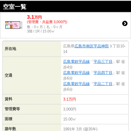
空室一覧
3.1
万
円
(管理費・共益費 3,000円)
敷：0ヶ月｜礼：0ヶ月
3階 / 1R / 15.00㎡
広島県
広島市南区
宇品神田
３丁目10-
所在地
14
広島電鉄宇品線
「
宇品三丁目
」駅 徒
歩4分
広島電鉄宇品線
「
宇品四丁目
」駅 徒
交通
歩6分
広島電鉄宇品線
「
宇品二丁目
」駅 徒
歩6分
賃料
3.1万円
管理費等
3,000円
面積
15.00㎡
築年数
1991年 3月 (築35年)