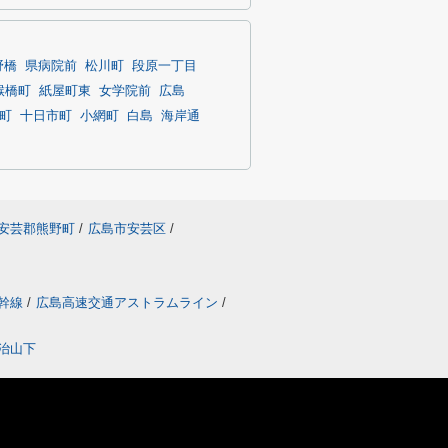
野橋
県病院前
松川町
段原一丁目
猴橋町
紙屋町東
女学院前
広島
町
十日市町
小網町
白島
海岸通
安芸郡熊野町
/
広島市安芸区
/
幹線
/
広島高速交通アストラムライン
/
治山下