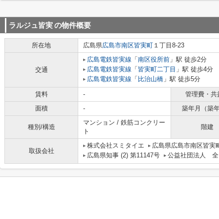
ラルジュ皆実
の物件概要
所在地
広島県
広島市南区
皆実町
１丁目8-23
広島電鉄皆実線
「
南区役所前
」駅 徒歩2分
広島電鉄皆実線
「
皆実町二丁目
」駅 徒歩4分
交通
広島電鉄皆実線
「
比治山橋
」駅 徒歩5分
賃料
-
管理費・共
面積
-
築年月（築
マンション / 鉄筋コンクリー
種別/構造
階建
ト
株式会社スミタイエ
広島県広島市南区皆実町
取扱会社
広島県知事 (2) 第11147号
公益社団法人 全