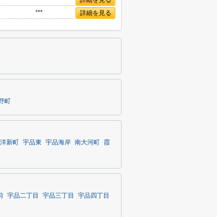
***
詳細を見る
野町
洋新町
宇品東
宇品海岸
南大河町
霞
前
宇品二丁目
宇品三丁目
宇品四丁目