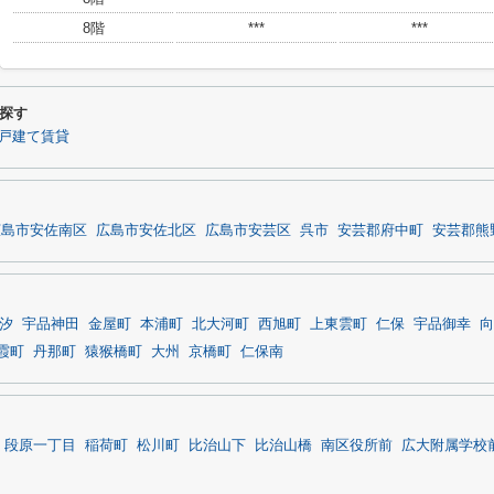
8階
***
***
探す
戸建て賃貸
広島市安佐南区
広島市安佐北区
広島市安芸区
呉市
安芸郡府中町
安芸郡熊
汐
宇品神田
金屋町
本浦町
北大河町
西旭町
上東雲町
仁保
宇品御幸
向
霞町
丹那町
猿猴橋町
大州
京橋町
仁保南
段原一丁目
稲荷町
松川町
比治山下
比治山橋
南区役所前
広大附属学校