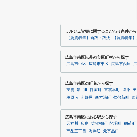
ラルジュ皆実に関するこだわり条件から
【賃貸特集】新築・築浅
【賃貸特集】
広島市南区以外の市区町村から探す
広島市中区
広島市東区
広島市西区
広島市南区の町名から探す
東雲
翠
旭
皆実町
東雲本町
段原
出
段原南
南蟹屋
西本浦町
仁保新町
西
広島市南区にある駅から探す
天神川
広島
猿猴橋町
的場町
稲荷町
宇品五丁目
海岸通
元宇品口