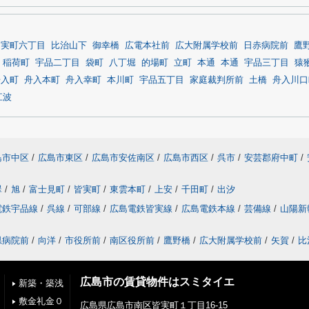
皆実町六丁目
比治山下
御幸橋
広電本社前
広大附属学校前
日赤病院前
鷹
稲荷町
宇品二丁目
袋町
八丁堀
的場町
立町
本通
本通
宇品三丁目
猿
舟入町
舟入本町
舟入幸町
本川町
宇品五丁目
家庭裁判所前
土橋
舟入川口
江波
島市中区
/
広島市東区
/
広島市安佐南区
/
広島市西区
/
呉市
/
安芸郡府中町
/
翠
/
旭
/
富士見町
/
皆実町
/
東雲本町
/
上安
/
千田町
/
出汐
電鉄宇品線
/
呉線
/
可部線
/
広島電鉄皆実線
/
広島電鉄本線
/
芸備線
/
山陽新
県病院前
/
向洋
/
市役所前
/
南区役所前
/
鷹野橋
/
広大附属学校前
/
矢賀
/
比
広島市の賃貸物件はスミタイエ
新築・築浅
敷金礼金０
広島県広島市南区皆実町１丁目16-15