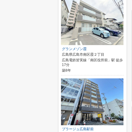
グランメゾン霞
広島県広島市南区霞２丁目
広島電鉄皆実線「南区役所前」駅 徒歩
17分
築8年
プラージュ広島駅前