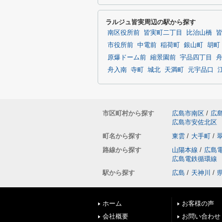
ラルジュ皆実周辺の駅から探す
南区役所前
皆実町二丁目
比治山橋
市役所前
中電前
稲荷町
銀山町
胡町
原爆ドーム前
縮景園前
宇品四丁目
舟入南
寺町
城北
天満町
元宇品口
市区町村から探す
広島市南区
/
広
広島市安佐北区
町名から探す
東雲
/
大手町
/
路線から探す
山陽本線
/
広島
広島電鉄循環線
駅から探す
広島
/
天神川
/
ホーム
お客様の声
会社概要
お問い合わせ