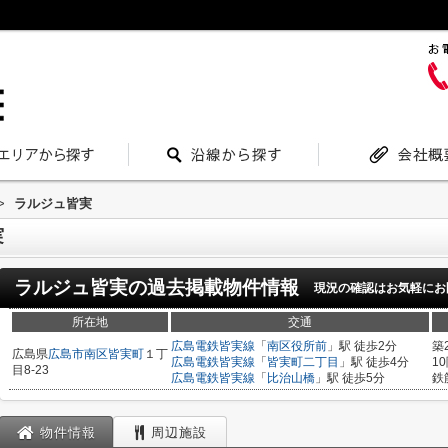
>
ラルジュ皆実
実
ラルジュ皆実
の過去掲載物件情報
現況の確認はお気軽にお
所在地
交通
広島電鉄皆実線
「
南区役所前
」駅 徒歩2分
築
広島県
広島市南区
皆実町
１丁
広島電鉄皆実線
「
皆実町二丁目
」駅 徒歩4分
1
目8-23
広島電鉄皆実線
「
比治山橋
」駅 徒歩5分
鉄
物件情報
周辺施設