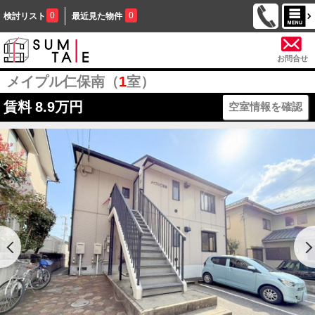
0
0
検討リスト
最近見た物件
お問合せ
メイプル仁保南（
1
室）
賃料
8.9万円
空室情報を確認