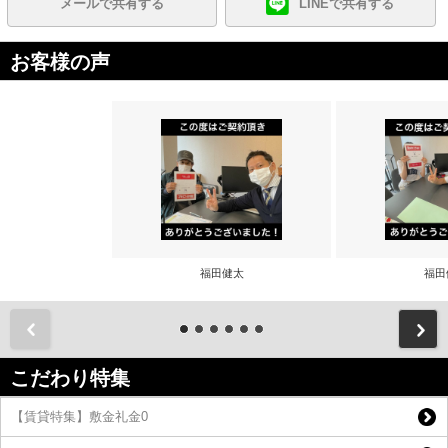
メールで共有する
LINEで共有する
お客様の声
福田健太
福田
前
こだわり特集
【賃貸特集】敷金礼金0