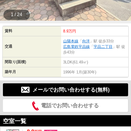
1 / 24
賃料
8.9万円
山陽本線
「
向洋
」駅 徒歩33分
交通
広島電鉄宇品線
「
宇品二丁目
」駅 徒
歩43分
間取り(面積)
3LDK(61.49㎡)
築年月
1996年 1月(築30年)
メールでお問い合わせする(無料)
電話でお問い合わせする
空室一覧