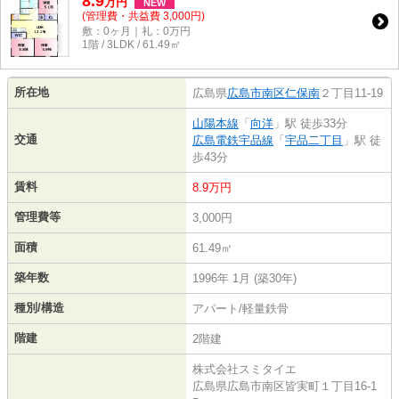
8.9
万
円
NEW
(管理費・共益費 3,000円)
敷：0ヶ月｜礼：0万円
1階 / 3LDK / 61.49㎡
所在地
広島県
広島市南区
仁保南
２丁目11-19
山陽本線
「
向洋
」駅 徒歩33分
交通
広島電鉄宇品線
「
宇品二丁目
」駅 徒
歩43分
賃料
8.9万円
管理費等
3,000円
面積
61.49㎡
築年数
1996年 1月 (築30年)
種別/構造
アパート/軽量鉄骨
階建
2階建
株式会社スミタイエ
広島県広島市南区皆実町１丁目16-1