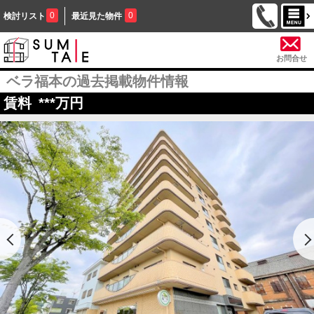
0
0
検討リスト
最近見た物件
お問合せ
ベラ福本の過去掲載物件情報
賃料
***
万円