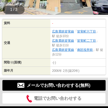
1 / 3
賃料
-
広島電鉄皆実線
「
皆実町六丁目
」
駅 徒歩10分
広島電鉄皆実線
「
皆実町二丁目
」
交通
駅 徒歩11分
広島電鉄皆実線
「
南区役所前
」駅 徒
歩12分
間取り(面積)
-(-)
築年月
2006年 2月(築20年)
メールでお問い合わせする(無料)
電話でお問い合わせする