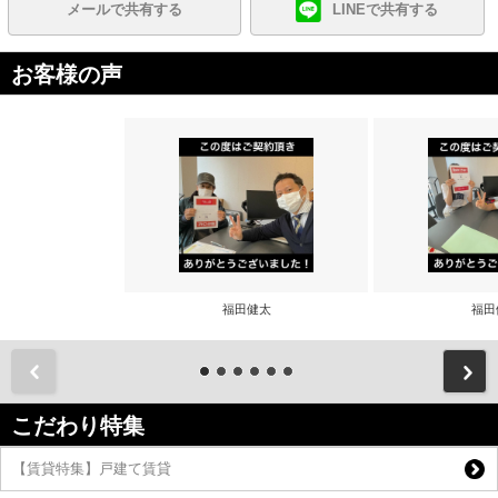
メールで共有する
LINEで共有する
お客様の声
福田健太
福田
前
こだわり特集
【賃貸特集】戸建て賃貸