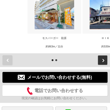
モスバーガー 段原
ＨＩＫ
約863m／11分
約530
前
メールでお問い合わせする(無料)
電話でお問い合わせする
現況の確認はお気軽にお問い合わせください。