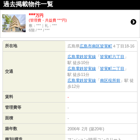
過去掲載物件一覧
***
万円
(管理費・共益費 ***円)
敷：***｜礼：***
6階 / *** / ***
所在地
広島県
広島市南区
皆実町
４丁目18-16
広島電鉄皆実線
「
皆実町六丁目
」
駅 徒歩10分
広島電鉄皆実線
「
皆実町二丁目
」
交通
駅 徒歩11分
広島電鉄皆実線
「
南区役所前
」駅 徒
歩12分
賃料
-
管理費等
-
面積
-
築年数
2006年 2月 (築20年)
種別/構造
マンション/鉄筋コンクリート