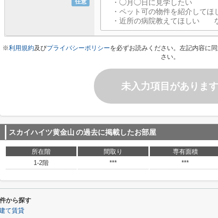
任意
※
利用規約
及び
プライバシーポリシー
を必ずお読みください。左記内容に同
さい。
未入力項目がありま
スカイハイツ黄金山
の過去に掲載したお部屋
所在階
間取り
専有面積
1-2階
***
***
件から探す
建て賃貸