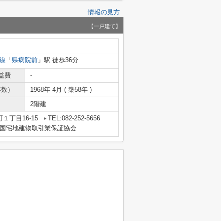
情報の見方
【一戸建て】
線
「
県病院前
」駅 徒歩36分
益費
-
年数）
1968年 4月 ( 築58年 )
2階建
１丁目16-15
TEL:082-252-5656
国宅地建物取引業保証協会