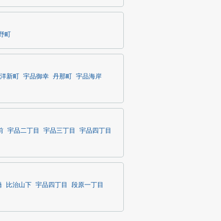
野町
洋新町
宇品御幸
丹那町
宇品海岸
前
宇品二丁目
宇品三丁目
宇品四丁目
橋
比治山下
宇品四丁目
段原一丁目