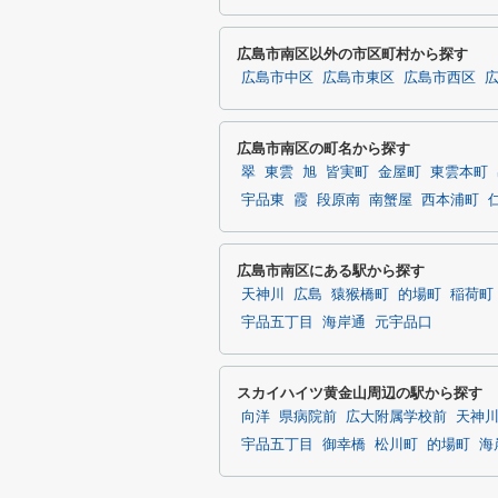
広島市南区以外の市区町村から探す
広島市中区
広島市東区
広島市西区
広島市南区の町名から探す
翠
東雲
旭
皆実町
金屋町
東雲本町
宇品東
霞
段原南
南蟹屋
西本浦町
広島市南区にある駅から探す
天神川
広島
猿猴橋町
的場町
稲荷町
宇品五丁目
海岸通
元宇品口
スカイハイツ黄金山周辺の駅から探す
向洋
県病院前
広大附属学校前
天神
宇品五丁目
御幸橋
松川町
的場町
海