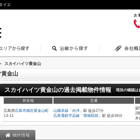
タイエ
>
スカイハイツ黄金山
ツ黄金山
スカイハイツ黄金山
の過去掲載物件情報
現況の確認は
所在地
交通
築
広島県
広島市南区
黄金山町
山陽本線
「
向洋
」駅 徒歩27分
2
13-11
広島電鉄宇品線
「
県病院前
」駅 徒歩36分
木
物件情報