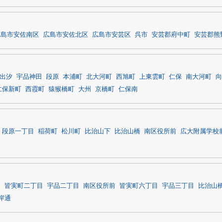
広島市安佐南区
広島市安佐北区
広島市安芸区
呉市
安芸郡府中町
安芸郡熊
出汐
宇品神田
段原
本浦町
北大河町
西旭町
上東雲町
仁保
南大河町
向
仁保新町
西霞町
猿猴橋町
大州
京橋町
仁保南
段原一丁目
稲荷町
松川町
比治山下
比治山橋
南区役所前
広大附属学校
川
皆実町二丁目
宇品二丁目
南区役所前
皆実町六丁目
宇品三丁目
比治山
岸通