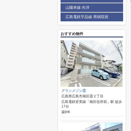
山陽本線 向洋
広島電鉄宇品線 県病院前
おすすめ物件
グランメゾン霞
広島県広島市南区霞２丁目
広島電鉄皆実線「南区役所前」駅 徒歩
17分
築8年