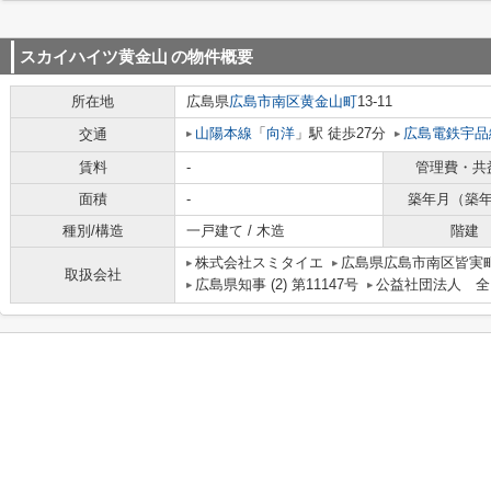
スカイハイツ黄金山
の物件概要
所在地
広島県
広島市南区
黄金山町
13-11
山陽本線
「
向洋
」駅 徒歩27分
広島電鉄宇品
交通
賃料
-
管理費・共
面積
-
築年月（築
種別/構造
一戸建て / 木造
階建
株式会社スミタイエ
広島県広島市南区皆実町
取扱会社
広島県知事 (2) 第11147号
公益社団法人 全