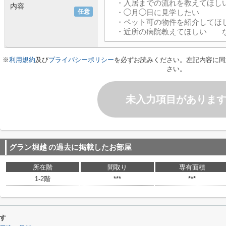
内容
任意
※
利用規約
及び
プライバシーポリシー
を必ずお読みください。左記内容に同
さい。
未入力項目がありま
グラン堀越
の過去に掲載したお部屋
所在階
間取り
専有面積
1-2階
***
***
す