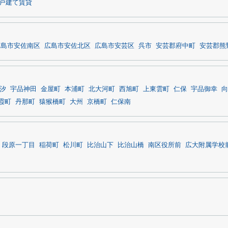
戸建て賃貸
広島市安佐南区
広島市安佐北区
広島市安芸区
呉市
安芸郡府中町
安芸郡熊
汐
宇品神田
金屋町
本浦町
北大河町
西旭町
上東雲町
仁保
宇品御幸
向
霞町
丹那町
猿猴橋町
大州
京橋町
仁保南
段原一丁目
稲荷町
松川町
比治山下
比治山橋
南区役所前
広大附属学校