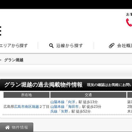
>
グラン堀越
グラン堀越
の過去掲載物件情報
現況の確認はお気軽にお問
所在地
交通
山陽本線
「
向洋
」駅 徒歩13分
築
広島県
広島市南区
堀越
２丁目
山陽本線
「
海田市
」駅 徒歩23分
2
呉線
「
矢野
」駅 徒歩52分
木
物件情報