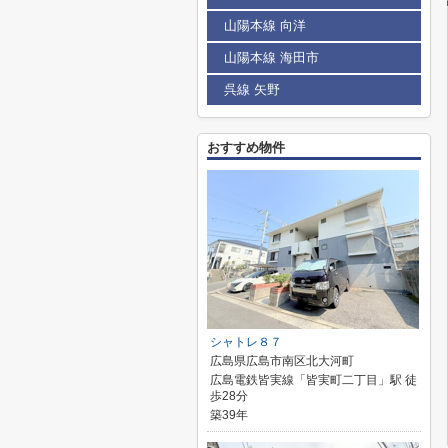
山陽本線 向洋
山陽本線 海田市
呉線 矢野
おすすめ物件
シャトレ８７
広島県広島市南区北大河町
広島電鉄皆実線「皆実町二丁目」駅 徒
歩28分
築39年