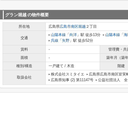
グラン堀越
の物件概要
所在地
広島県
広島市南区
堀越
２丁目
山陽本線
「
向洋
」駅 徒歩13分
山陽本線
「
海
交通
呉線
「
矢野
」駅 徒歩52分
賃料
-
管理費・共
面積
-
築年月（築
種別/構造
一戸建て / 木造
階建
株式会社スミタイエ
広島県広島市南区皆実町
取扱会社
広島県知事 (2) 第11147号
公益社団法人 全