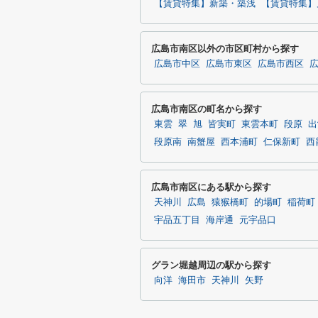
【賃貸特集】新築・築浅
【賃貸特集】
広島市南区以外の市区町村から探す
広島市中区
広島市東区
広島市西区
広島市南区の町名から探す
東雲
翠
旭
皆実町
東雲本町
段原
出
段原南
南蟹屋
西本浦町
仁保新町
西
広島市南区にある駅から探す
天神川
広島
猿猴橋町
的場町
稲荷町
宇品五丁目
海岸通
元宇品口
グラン堀越周辺の駅から探す
向洋
海田市
天神川
矢野