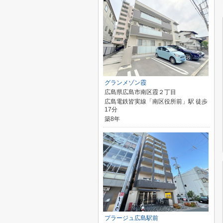
グランメゾン霞
広島県広島市南区霞２丁目
広島電鉄皆実線「南区役所前」駅 徒歩
17分
築8年
プラージュ広島駅前