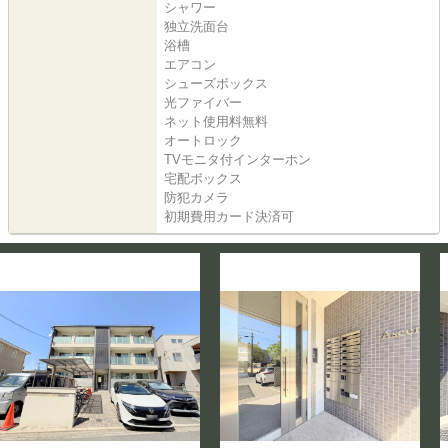
シャワー
独立洗面台
浴槽
エアコン
シューズボックス
光ファイバー
ネット使用料無料
オートロック
TVモニタ付インターホン
宅配ボックス
防犯カメラ
初期費用カード決済可