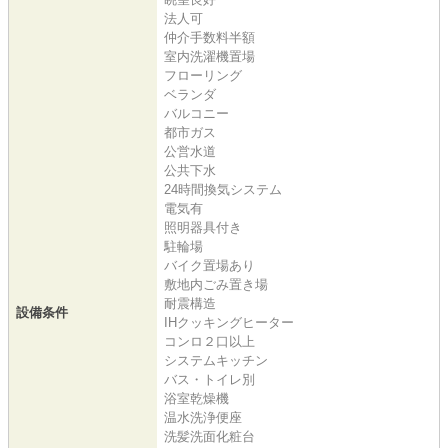
法人可
仲介手数料半額
室内洗濯機置場
フローリング
ベランダ
バルコニー
都市ガス
公営水道
公共下水
24時間換気システム
電気有
照明器具付き
駐輪場
バイク置場あり
敷地内ごみ置き場
耐震構造
設備条件
IHクッキングヒーター
コンロ２口以上
システムキッチン
バス・トイレ別
浴室乾燥機
温水洗浄便座
洗髪洗面化粧台