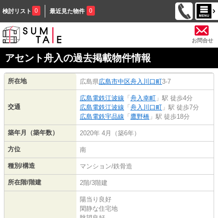
0
0
検討リスト
最近見た物件
お問合せ
アセント舟入の過去掲載物件情報
所在地
広島県
広島市中区
舟入川口町
3-7
広島電鉄江波線
「
舟入幸町
」駅 徒歩4分
交通
広島電鉄江波線
「
舟入川口町
」駅 徒歩7分
広島電鉄宇品線
「
鷹野橋
」駅 徒歩18分
築年月（築年数）
2020年 4月（築6年）
方位
南
種別/構造
マンション/鉄骨造
所在階/階建
2階/3階建
陽当り良好
閑静な住宅地
眺望良好