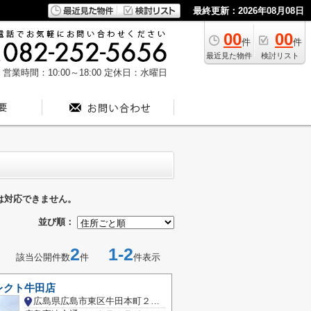
最終更新：2026年08月08日
00
00
件
件
最近見た物件
検討リスト
営業時間：10:00～18:00
定休日：水曜日
は対応できません。
並び順：
2
1-2
該当公開件数
件
件表示
レクト牛田店
広島県広島市東区牛田本町２丁目