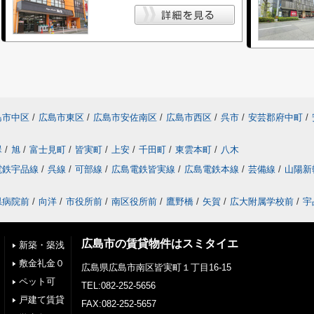
島市中区
/
広島市東区
/
広島市安佐南区
/
広島市西区
/
呉市
/
安芸郡府中町
/
翠
/
旭
/
富士見町
/
皆実町
/
上安
/
千田町
/
東雲本町
/
八木
電鉄宇品線
/
呉線
/
可部線
/
広島電鉄皆実線
/
広島電鉄本線
/
芸備線
/
山陽新
県病院前
/
向洋
/
市役所前
/
南区役所前
/
鷹野橋
/
矢賀
/
広大附属学校前
/
宇
広島市の賃貸物件はスミタイエ
新築・築浅
敷金礼金０
広島県広島市南区皆実町１丁目16-15
ペット可
TEL:082-252-5656
戸建て賃貸
FAX:082-252-5657