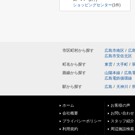
ショッピングセンター
(1件)
市区町村から探す
広島市南区
/
広
広島市安佐北区
町名から探す
東雲
/
大手町
/
路線から探す
山陽本線
/
広島
広島電鉄循環線
駅から探す
広島
/
天神川
/
ホーム
お客様の声
会社概要
お問い合わせ
プライバシーポリシー
スタッフ紹介
利用規約
周辺施設検索