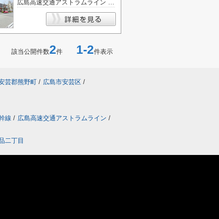
広島高速交通アストラムライン 白島駅
2
1-2
該当公開件数
件
件表示
安芸郡熊野町
/
広島市安芸区
/
幹線
/
広島高速交通アストラムライン
/
品二丁目