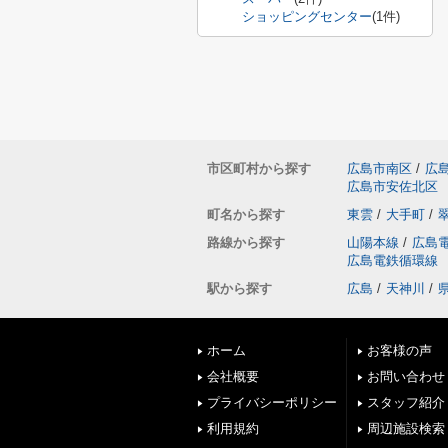
ショッピングセンター
(1件)
市区町村から探す
広島市南区
/
広
広島市安佐北区
町名から探す
東雲
/
大手町
/
路線から探す
山陽本線
/
広島
広島電鉄循環線
駅から探す
広島
/
天神川
/
ホーム
お客様の声
会社概要
お問い合わせ
プライバシーポリシー
スタッフ紹介
利用規約
周辺施設検索