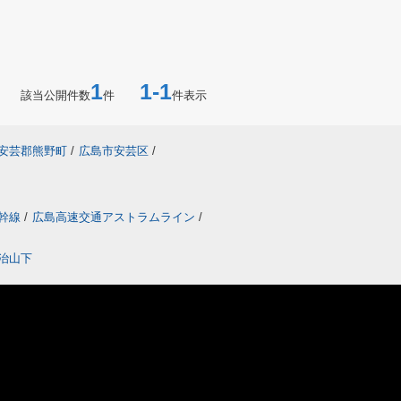
1
1-1
該当公開件数
件
件表示
安芸郡熊野町
/
広島市安芸区
/
幹線
/
広島高速交通アストラムライン
/
治山下