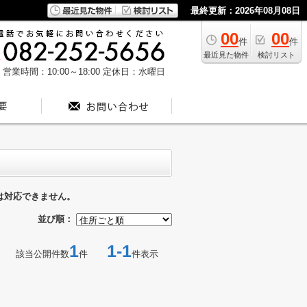
最終更新：2026年08月08日
00
00
件
件
最近見た物件
検討リスト
営業時間：10:00～18:00
定休日：水曜日
は対応できません。
並び順：
1
1-1
該当公開件数
件
件表示