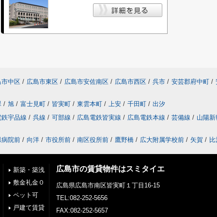
島市中区
/
広島市東区
/
広島市安佐南区
/
広島市西区
/
呉市
/
安芸郡府中町
/
翠
/
旭
/
富士見町
/
皆実町
/
東雲本町
/
上安
/
千田町
/
出汐
電鉄宇品線
/
呉線
/
可部線
/
広島電鉄皆実線
/
広島電鉄本線
/
芸備線
/
山陽新
県病院前
/
向洋
/
市役所前
/
南区役所前
/
鷹野橋
/
広大附属学校前
/
矢賀
/
比
広島市の賃貸物件はスミタイエ
新築・築浅
敷金礼金０
広島県広島市南区皆実町１丁目16-15
ペット可
TEL:082-252-5656
戸建て賃貸
FAX:082-252-5657