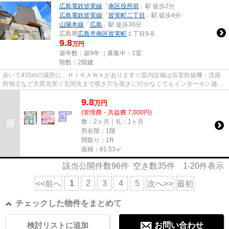
広島電鉄皆実線
「
南区役所前
」駅 徒歩2分
広島電鉄皆実線
「
皆実町二丁目
」駅 徒歩4分
山陽本線
「
広島
」駅 徒歩30分
広島県
広島市南区
皆実町
１丁目9-8
9.8
万円
築年数：築9年 ｜募集中：
1室
階数：2階建
歩いて435mの場所に、ＨＩＫＡＷＡがあります☆室内設備は浴室乾燥機・洗面
所独立など大変充実☆玄関先まで覗き穴を覗きに行かなくてもインターホン越し
に誰が来たのかを確認できるので...
9.8
万
円
(管理費・共益費 7,000円)
敷：2ヶ月｜礼：1ヶ月
所在階：1階
間取り：1R
面積：61.53㎡
該当公開件数
96
件 空き数
35
件
1-20
件表示
1
2
3
4
5
<<前へ
次へ>>
最初
チェックした物件をまとめて
検討リストに追加
お問い合わせ