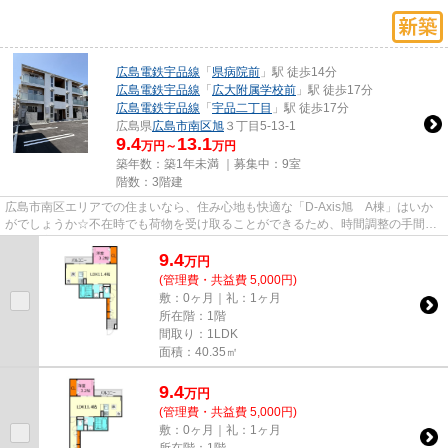
広島電鉄宇品線
「
県病院前
」駅 徒歩14分
広島電鉄宇品線
「
広大附属学校前
」駅 徒歩17分
広島電鉄宇品線
「
宇品二丁目
」駅 徒歩17分
広島県
広島市南区
旭
３丁目5-13-1
9.4
13.1
万円～
万円
築年数：築1年未満 ｜募集中：
9室
階数：3階建
広島市南区エリアでの住まいなら、住み心地も快適な「D-Axis旭 A棟」はいか
がでしょうか☆不在時でも荷物を受け取ることができるため、時間調整の手間が
省ける宅配ボックスが付いてい...
9.4
万
円
(管理費・共益費 5,000円)
敷：0ヶ月｜礼：1ヶ月
所在階：1階
間取り：1LDK
面積：40.35㎡
9.4
万
円
(管理費・共益費 5,000円)
敷：0ヶ月｜礼：1ヶ月
所在階：1階