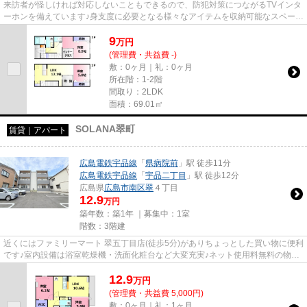
来訪者が怪しければ対応しないこともできるので、防犯対策につながるTVインタ
ーホンを備えています♪身支度に必要となる様々なアイテムを収納可能なスペース
がある独立洗面台が付いてい...
9
万
円
(管理費・共益費 -)
敷：0ヶ月｜礼：0ヶ月
所在階：1-2階
間取り：2LDK
面積：69.01㎡
SOLANA翠町
賃貸｜アパート
広島電鉄宇品線
「
県病院前
」駅 徒歩11分
広島電鉄宇品線
「
宇品二丁目
」駅 徒歩12分
広島県
広島市南区
翠
４丁目
12.9
万円
築年数：築1年 ｜募集中：
1室
階数：3階建
近くにはファミリーマート 翠五丁目店(徒歩5分)がありちょっとした買い物に便利
です♪室内設備は浴室乾燥機・洗面化粧台など大変充実♪ネット使用料無料の物件
です♪利便性の高い暮らしを...
12.9
万
円
(管理費・共益費 5,000円)
敷：0ヶ月｜礼：1ヶ月