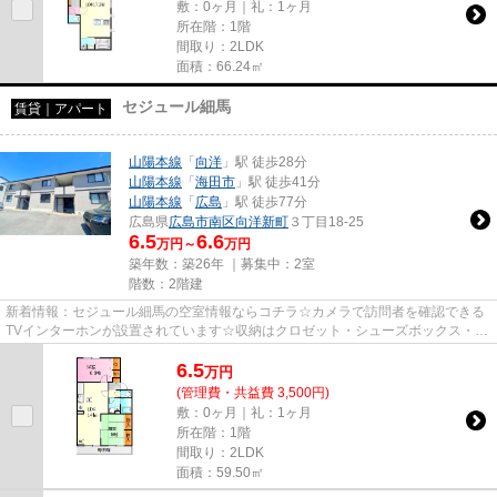
敷：0ヶ月｜礼：1ヶ月
所在階：1階
間取り：2LDK
面積：66.24㎡
セジュール細馬
賃貸｜アパート
山陽本線
「
向洋
」駅 徒歩28分
山陽本線
「
海田市
」駅 徒歩41分
山陽本線
「
広島
」駅 徒歩77分
広島県
広島市南区
向洋新町
３丁目18-25
6.5
6.6
万円～
万円
築年数：築26年 ｜募集中：
2室
階数：2階建
新着情報：セジュール細馬の空室情報ならコチラ☆カメラで訪問者を確認できる
TVインターホンが設置されています☆収納はクロゼット・シューズボックス・全
居室収納などが備え付けられて...
6.5
万
円
(管理費・共益費 3,500円)
敷：0ヶ月｜礼：1ヶ月
所在階：1階
間取り：2LDK
面積：59.50㎡