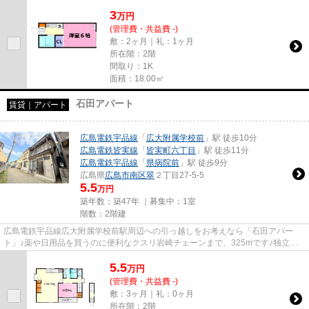
るので、衣類や日用品の収...
3
万
円
(管理費・共益費 -)
敷：2ヶ月｜礼：1ヶ月
所在階：2階
間取り：1K
面積：18.00㎡
石田アパート
賃貸｜アパート
広島電鉄宇品線
「
広大附属学校前
」駅 徒歩10分
広島電鉄皆実線
「
皆実町六丁目
」駅 徒歩11分
広島電鉄宇品線
「
県病院前
」駅 徒歩9分
広島県
広島市南区
翠
２丁目27-5-5
5.5
万円
築年数：築47年 ｜募集中：
1室
階数：2階建
広島電鉄宇品線広大附属学校前駅周辺への引っ越しをお考えなら「石田アパー
ト」♪薬や日用品を買うのに便利なクスリ岩崎チェーンまで、325mです♪独立洗
面所があり、身支度にも利用でき...
5.5
万
円
(管理費・共益費 -)
敷：3ヶ月｜礼：0ヶ月
所在階：2階