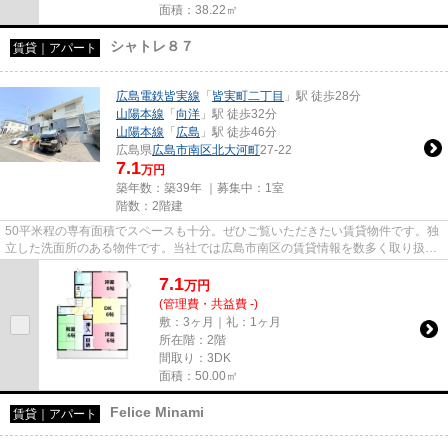
面積：38.22㎡
シャトレ８７
賃貸｜アパート
広島電鉄皆実線
「
皆実町二丁目
」駅 徒歩28分
山陽本線
「
向洋
」駅 徒歩32分
山陽本線
「
広島
」駅 徒歩46分
広島県
広島市南区
北大河町
27-22
7.1
万円
築年数：築39年 ｜募集中：
1室
階数：2階建
50平米程の専有面積でスペースも十分。ぜひご覧いただきたい賃貸物件です。独
立した洗面所のある物件です。当社では広島市南区の賃貸情報を数多く取り扱っ
ております。引っ越しを検討...
7.1
万
円
(管理費・共益費 -)
敷：3ヶ月｜礼：1ヶ月
所在階：2階
間取り：3DK
面積：50.00㎡
Felice Minami
賃貸｜アパート