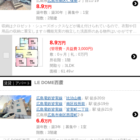
広島県
広島市南区
仁保南
２丁目11-19
8.9
万円
築年数：築30年 ｜募集中：
1室
階数：2階建
収納はクロゼット・シューズボックスなどが備え付けられているので、衣類や日
用品の収納に重宝します☆機能充実の独立した洗面所のある物件はいかがですか
☆知らない来訪者が来てもイン...
8.9
万
円
(管理費・共益費 3,000円)
敷：0ヶ月｜礼：0万円
所在階：1階
間取り：3LDK
面積：61.49㎡
LE DOME西霞
賃貸｜アパート
広島電鉄皆実線
「
比治山橋
」駅 徒歩20分
広島電鉄皆実線
「
南区役所前
」駅 徒歩19分
広島電鉄皆実線
「
皆実町二丁目
」駅 徒歩21分
広島県
広島市南区
西霞町
2-9
6.6
万円
築年数：築3年 ｜募集中：
1室
階数：3階建