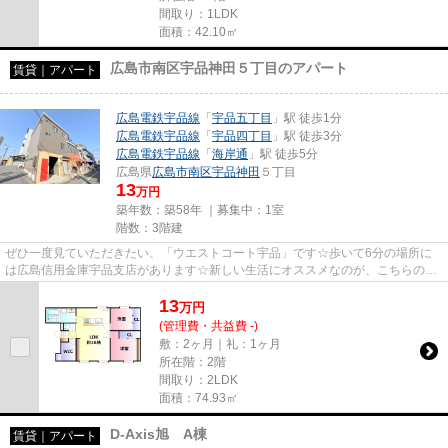
間取り：1LDK
面積：42.10㎡
広島市南区宇品神田５丁目のアパート
賃貸｜アパート
広島電鉄宇品線
「
宇品五丁目
」駅 徒歩1分
広島電鉄宇品線
「
宇品四丁目
」駅 徒歩3分
広島電鉄宇品線
「
海岸通
」駅 徒歩5分
広島県
広島市南区
宇品神田
５丁目
13
万円
築年数：築58年 ｜募集中：
1室
階数：3階建
ぜひ一度見ていただきたい、「ウエストコート宇品」です☆歩いて6分の場所に
は広島信用金庫宇品支店があります☆新しい生活にオススメなのが、こちらのア
パートです☆駐輪場付きのアパー...
13
万
円
(管理費・共益費 -)
敷：2ヶ月｜礼：1ヶ月
所在階：2階
間取り：2LDK
面積：74.93㎡
D-Axis旭 A棟
賃貸｜アパート