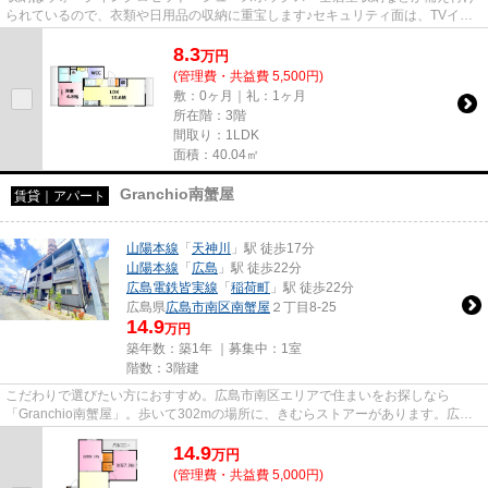
られているので、衣類や日用品の収納に重宝します♪セキュリティ面は、TVイン
ターホン・オートロックなどを...
8.3
万
円
(管理費・共益費 5,500円)
敷：0ヶ月｜礼：1ヶ月
所在階：3階
間取り：1LDK
面積：40.04㎡
Granchio南蟹屋
賃貸｜アパート
山陽本線
「
天神川
」駅 徒歩17分
山陽本線
「
広島
」駅 徒歩22分
広島電鉄皆実線
「
稲荷町
」駅 徒歩22分
広島県
広島市南区
南蟹屋
２丁目8-25
14.9
万円
築年数：築1年 ｜募集中：
1室
階数：3階建
こだわりで選びたい方におすすめ。広島市南区エリアで住まいをお探しなら
「Granchio南蟹屋」。歩いて302mの場所に、きむらストアーがあります。広島
市南区エリアで新生活を始めるなら...
14.9
万
円
(管理費・共益費 5,000円)