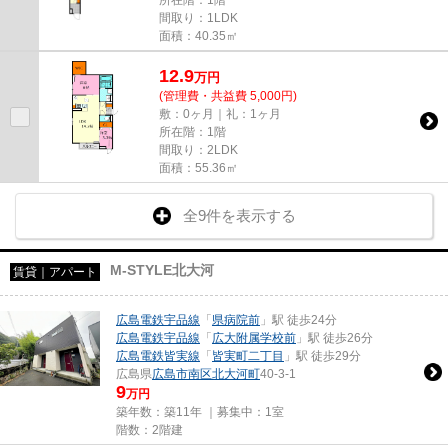
間取り：1LDK
面積：40.35㎡
12.9
万
円
(管理費・共益費 5,000円)
敷：0ヶ月｜礼：1ヶ月
所在階：1階
間取り：2LDK
面積：55.36㎡
全9件を表示する
M-STYLE北大河
賃貸｜アパート
広島電鉄宇品線
「
県病院前
」駅 徒歩24分
広島電鉄宇品線
「
広大附属学校前
」駅 徒歩26分
広島電鉄皆実線
「
皆実町二丁目
」駅 徒歩29分
広島県
広島市南区
北大河町
40-3-1
9
万円
築年数：築11年 ｜募集中：
1室
階数：2階建