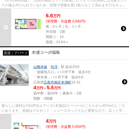
「LE DOME西霞」：広島市南区エリアの新居にピッタリ◎共用部には宅配ボック
スが備え付けられているため、対面で荷物を受け取らなくて済みます◎セキュリ
ティ面は、TVインターホン・オー...
6.6
万
円
(管理費・共益費 3,000円)
敷：0ヶ月｜礼：1ヶ月
所在階：1階
間取り：1K
面積：24.84㎡
本浦コーポ福島
賃貸｜アパート
山陽本線
「
向洋
」駅 徒歩20分
「遊園地入口」バス停下車 徒歩3分
「東本浦」バス停下車 徒歩4分
広島県
広島市南区
本浦町
16-31
4
5.5
万円～
万円
築年数：築49年 ｜募集中：
2室
階数：4階建
暮らしに便利なYOURS(ユアーズ) 本浦店(スーパー)がこちらから497mのところ
にあります。収納はクロゼット・シューズボックスなど豊富なので、広々と空間
を利用することも可能です。ア...
4
万
円
(管理費・共益費 5,000円)