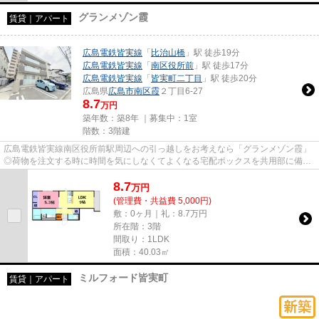
グランメゾン霞
賃貸｜アパート
広島電鉄皆実線
「
比治山橋
」駅 徒歩19分
広島電鉄皆実線
「
南区役所前
」駅 徒歩17分
広島電鉄皆実線
「
皆実町二丁目
」駅 徒歩20分
広島県
広島市南区
霞
２丁目6-27
8.7
万円
築年数：築8年 ｜募集中：
1室
階数：3階建
広島電鉄皆実線南区役所前駅周辺への引っ越しをお考えなら「グランメゾン霞」
◎荷物を注文する時に時間を気にしなくてよくなる宅配ボックスを共用部に備え
付けております◎収納はシュー...
8.7
万
円
(管理費・共益費 5,000円)
敷：0ヶ月｜礼：8.7万円
所在階：3階
間取り：1LDK
面積：40.03㎡
ミルフォード皆実町
賃貸｜アパート