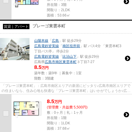
所在階：3階
間取り：2LDK
面積：53.66㎡
プレーゴ東雲本町
賃貸｜アパート
山陽本線
「
広島
」駅 徒歩29分
広島電鉄皆実線
「
南区役所前
」駅 バス4分 「東雲本町3
丁目バス停」 停歩2分
広島電鉄皆実線
「
比治山下
」駅 徒歩29分
広島県
広島市南区
東雲本町
３丁目7-27
8.5
万円
築年数：築9年 ｜募集中：
1室
階数：3階建
「プレーゴ東雲本町」：広島市南区エリアの新居にピッタリ♪広島市南区エリアで
の住まいなら、住み心地も快適な「プレーゴ東雲本町」はいかがでしょうか♪広島
市南区へお引越を検討しま...
8.5
万
円
(管理費・共益費 5,500円)
敷：0ヶ月｜礼：1ヶ月
所在階：1階
間取り：1LDK
面積：37.68㎡