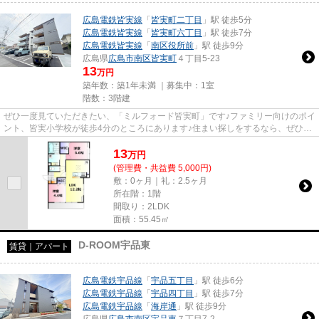
広島電鉄皆実線
「
皆実町二丁目
」駅 徒歩5分
広島電鉄皆実線
「
皆実町六丁目
」駅 徒歩7分
広島電鉄皆実線
「
南区役所前
」駅 徒歩9分
広島県
広島市南区
皆実町
４丁目5-23
13
万円
築年数：築1年未満 ｜募集中：
1室
階数：3階建
ぜひ一度見ていただきたい、「ミルフォード皆実町」です♪ファミリー向けのポイ
ント、皆実小学校が徒歩4分のところにあります♪住まい探しをするなら、ぜひ当
社にお任せを！お客様が満足...
13
万
円
(管理費・共益費 5,000円)
敷：0ヶ月｜礼：2.5ヶ月
所在階：1階
間取り：2LDK
面積：55.45㎡
D-ROOM宇品東
賃貸｜アパート
広島電鉄宇品線
「
宇品五丁目
」駅 徒歩6分
広島電鉄宇品線
「
宇品四丁目
」駅 徒歩7分
広島電鉄宇品線
「
海岸通
」駅 徒歩9分
広島県
広島市南区
宇品東
７丁目7-2