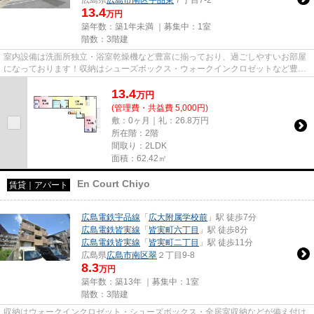
13.4
万円
築年数：築1年未満 ｜募集中：
1室
階数：3階建
室内設備は洗面所独立・浴室乾燥機など豊富に揃っており、過ごしやすいお部屋
になっております！収納はシューズボックス・ウォークインクロゼットなど豊富
なので、広々と空間を利用す...
13.4
万
円
(管理費・共益費 5,000円)
敷：0ヶ月｜礼：26.8万円
所在階：2階
間取り：2LDK
面積：62.42㎡
En Court Chiyo
賃貸｜アパート
広島電鉄宇品線
「
広大附属学校前
」駅 徒歩7分
広島電鉄皆実線
「
皆実町六丁目
」駅 徒歩8分
広島電鉄皆実線
「
皆実町二丁目
」駅 徒歩11分
広島県
広島市南区
翠
２丁目9-8
8.3
万円
築年数：築13年 ｜募集中：
1室
階数：3階建
収納はウォークインクロゼット・シューズボックス・全居室収納などが備え付け