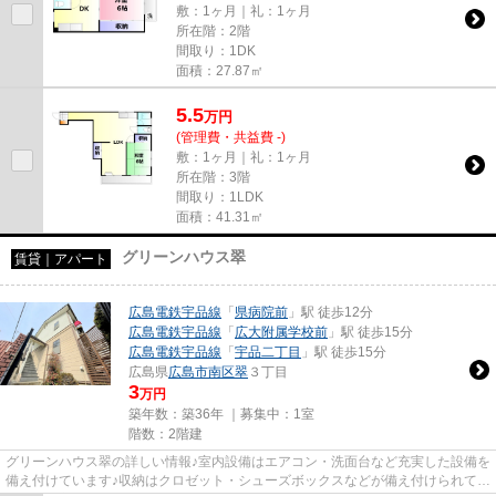
敷：1ヶ月｜礼：1ヶ月
所在階：2階
間取り：1DK
面積：27.87㎡
5.5
万
円
(管理費・共益費 -)
敷：1ヶ月｜礼：1ヶ月
所在階：3階
間取り：1LDK
面積：41.31㎡
グリーンハウス翠
賃貸｜アパート
広島電鉄宇品線
「
県病院前
」駅 徒歩12分
広島電鉄宇品線
「
広大附属学校前
」駅 徒歩15分
広島電鉄宇品線
「
宇品二丁目
」駅 徒歩15分
広島県
広島市南区
翠
３丁目
3
万円
築年数：築36年 ｜募集中：
1室
階数：2階建
グリーンハウス翠の詳しい情報♪室内設備はエアコン・洗面台など充実した設備を
備え付けています♪収納はクロゼット・シューズボックスなどが備え付けられてい