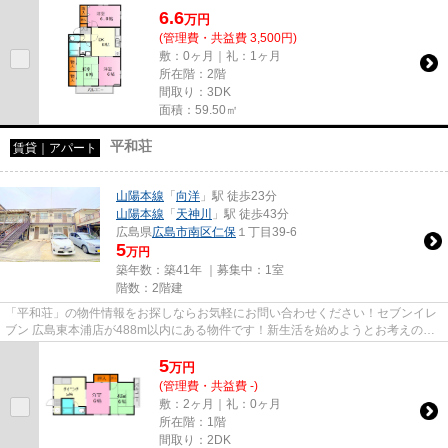
6.6
万
円
(管理費・共益費 3,500円)
敷：0ヶ月｜礼：1ヶ月
所在階：2階
間取り：3DK
面積：59.50㎡
平和荘
賃貸｜アパート
山陽本線
「
向洋
」駅 徒歩23分
山陽本線
「
天神川
」駅 徒歩43分
広島県
広島市南区
仁保
１丁目39-6
5
万円
築年数：築41年 ｜募集中：
1室
階数：2階建
「平和荘」の物件情報をお探しならお気軽にお問い合わせください！セブンイレ
ブン 広島東本浦店が488m以内にある物件です！新生活を始めようとお考えの
方、お住まいはお決まりですか？...
5
万
円
(管理費・共益費 -)
敷：2ヶ月｜礼：0ヶ月
所在階：1階
間取り：2DK