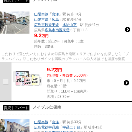
山陽本線
「
向洋
」駅 徒歩13分
山陽本線
「
広島
」駅 徒歩47分
広島電鉄皆実線
「
比治山下
」駅 徒歩41分
広島県
広島市南区
東雲
３丁目11-3
9.2
万円
築年数：築12年 ｜募集中：
1室
階数：3階建
こだわりで選びたい方におすすめ◎広島市南区エリアで住まいをお探しなら「ブ
ランハイム」◎こだわりポイント満載のブランハイム◎入浴後でも温度や湿度に
悩まされずに化粧やヘアメイクが...
9.2
万
円
(管理費・共益費 5,500円)
敷：0ヶ月｜礼：9.2万円
所在階：1階
間取り：1LDK＋1S(納戸)
面積：53.79㎡
メイプル仁保南
賃貸｜アパート
山陽本線
「
向洋
」駅 徒歩33分
広島電鉄宇品線
「
宇品二丁目
」駅 徒歩43分