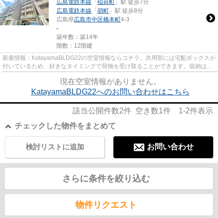
広島電鉄本線
「
稲荷町
」駅 徒歩7分
広島電鉄本線
「
胡町
」駅 徒歩8分
広島県
広島市中区
橋本町
4-3
-
築年数：築14年
階数：12階建
新着情報：KatayamaBLDG22の空室情報ならコチラ。共用部には宅配ボックスが
付いているため、好きなタイミングで荷物を受け取ることができます。収納はシ
ューズボックス・クロゼットな...
現在空室情報がありません。
KatayamaBLDG22へのお問い合わせはこちら
該当公開件数
2
件 空き数
1
件
1-2
件表示
チェックした物件をまとめて
検討リストに追加
お問い合わせ
さらに条件を絞り込む
物件リクエスト