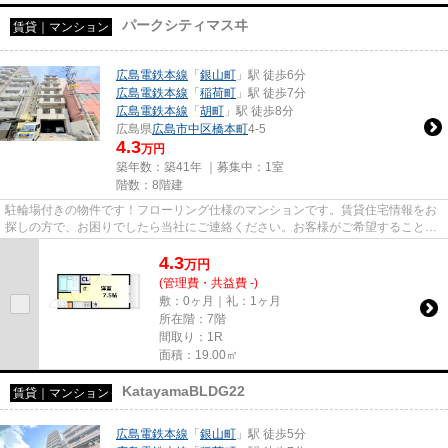
パークシティマスヰ
賃貸｜マンション
広島電鉄本線
「
銀山町
」駅 徒歩6分
広島電鉄本線
「
稲荷町
」駅 徒歩7分
広島電鉄本線
「
胡町
」駅 徒歩8分
広島県
広島市中区
橋本町
4-5
4.3
万円
築年数：築41年 ｜募集中：
1室
階数：8階建
駐輪場付きの物件です！フローリング仕様のマンションです。賃貸住宅情報をお
探しの方で、お困りでしたら当社にご連絡ください。お客様がご希望することや
不明な点についてお伺いいた...
4.3
万
円
(管理費・共益費 -)
敷：0ヶ月｜礼：1ヶ月
所在階：7階
間取り：1R
面積：19.00㎡
KatayamaBLDG22
賃貸｜マンション
広島電鉄本線
「
銀山町
」駅 徒歩5分