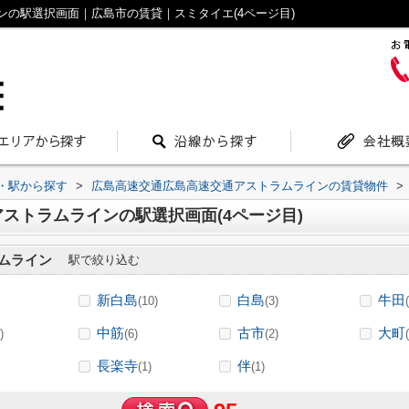
の駅選択画面｜広島市の賃貸｜スミタイエ(4ページ目)
線・駅から探す
>
広島高速交通広島高速交通アストラムラインの賃貸物件
>
ストラムラインの駅選択画面(4ページ目)
ムライン
駅で絞り込む
新白島
白島
牛田
(10)
(3)
中筋
古市
大町
)
(6)
(2)
長楽寺
伴
(1)
(1)