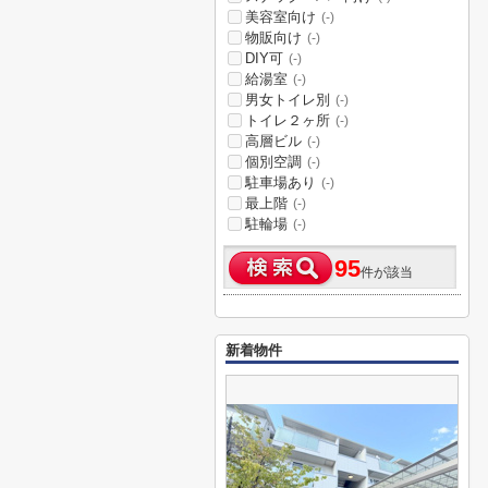
美容室向け
(-)
物販向け
(-)
DIY可
(-)
給湯室
(-)
男女トイレ別
(-)
トイレ２ヶ所
(-)
高層ビル
(-)
個別空調
(-)
駐車場あり
(-)
最上階
(-)
駐輪場
(-)
95
件が該当
新着物件