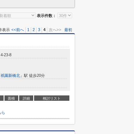
表示件数：
件表示
<<前へ
1
2
3
4
次へ>>
最初
-23-8
「
祇園新橋北
」駅 徒歩20分
面積
詳細
検討リスト
ちら