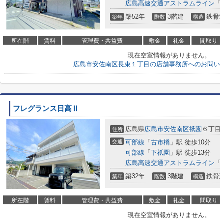
広島高速交通アストラムライン
築52年
3階建
鉄骨
築年
階数
構造
所在階
賃料
管理費・共益費
敷金
礼金
間取り
現在空室情報がありません。
広島市安佐南区長束１丁目の店舗事務所へのお問い
フレグランス日高Ⅱ
広島県
広島市安佐南区
祇園
６丁目
住所
交通
可部線
「
古市橋
」駅 徒歩10分
可部線
「
下祇園
」駅 徒歩13分
広島高速交通アストラムライン
築32年
3階建
鉄骨
築年
階数
構造
所在階
賃料
管理費・共益費
敷金
礼金
間取り
現在空室情報がありません。