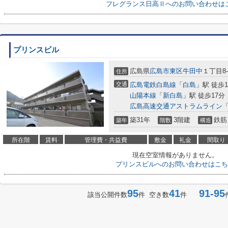
フレグランス日高Ⅱへのお問い合わせは
プリンスビル
広島県
広島市東区
牛田中
１丁目8-
住所
交通
広島電鉄白島線
「
白島
」駅 徒歩1
山陽本線
「
新白島
」駅 徒歩17分
広島高速交通アストラムライン
築31年
3階建
鉄筋
築年
階数
構造
所在階
賃料
管理費・共益費
敷金
礼金
間取り
現在空室情報がありません。
プリンスビルへのお問い合わせはこち
95
41
91-95
該当公開件数
件 空き数
件