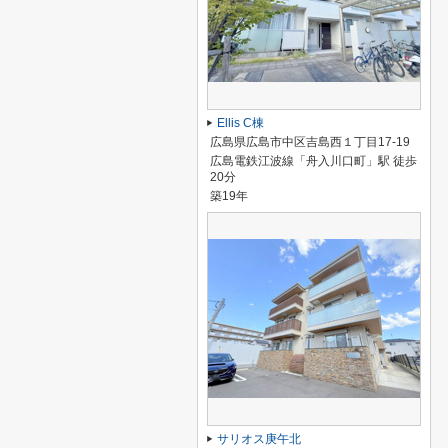
Ellis C棟
広島県広島市中区吉島西１丁目17-19
広島電鉄江波線「舟入川口町」駅 徒歩
20分
築19年
サリオス庚午北