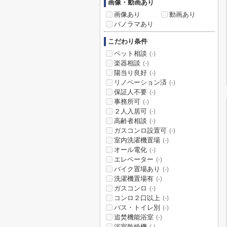
画像・動画あり
画像あり
動画あり
パノラマあり
こだわり条件
ペット相談
(-)
楽器相談
(-)
陽当り良好
(-)
リノベーション済
(-)
保証人不要
(-)
事務所可
(-)
２人入居可
(-)
高齢者相談
(-)
ガスコンロ設置可
(-)
室内洗濯機置場
(-)
オール電化
(-)
エレベーター
(-)
バイク置場あり
(-)
洗濯機置場有
(-)
ガスコンロ
(-)
コンロ２口以上
(-)
バス・トイレ別
(-)
追焚機能浴室
(-)
浴室乾燥機