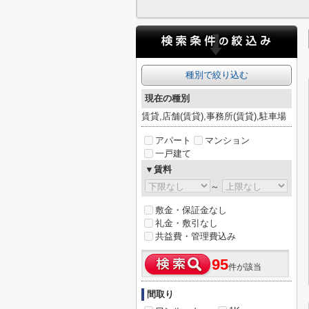
種別で絞り込む
現在の種別
賃貸,店舗(賃貸),事務所(賃貸),駐車場
アパート
マンション
一戸建て
▼賃料
～
敷金・保証金なし
礼金・敷引なし
共益費・管理費込み
95
件が該当
間取り