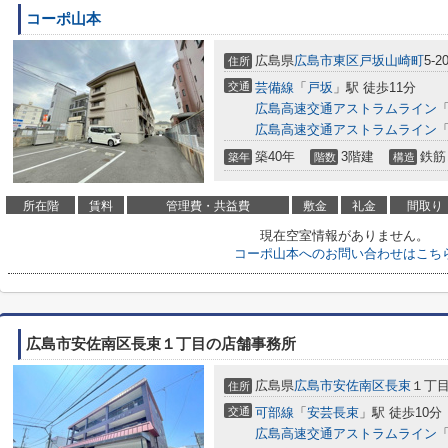
コーポ山本
広島県
広島市東区
戸坂山崎町
5-2
住所
交通
芸備線
「
戸坂
」駅 徒歩11分
広島高速交通アストラムライン
広島高速交通アストラムライン
築40年
3階建
鉄筋
築年
階数
構造
所在階
賃料
管理費・共益費
敷金
礼金
間取り
現在空室情報がありません。
コーポ山本へのお問い合わせはこち
広島市安佐南区長束１丁目の店舗事務所
広島県
広島市安佐南区
長束
１丁目3
住所
交通
可部線
「
安芸長束
」駅 徒歩10分
広島高速交通アストラムライン