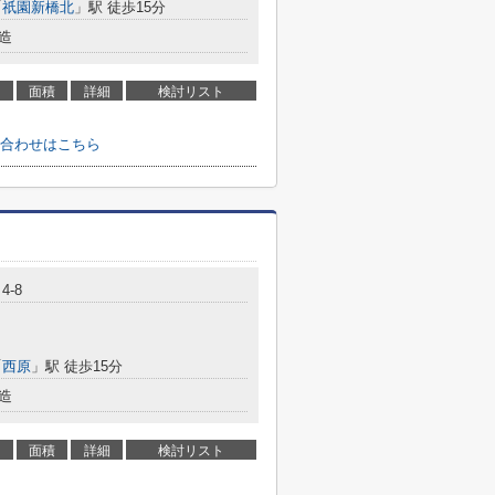
「
祇園新橋北
」駅 徒歩15分
造
面積
詳細
検討リスト
合わせはこちら
4-8
「
西原
」駅 徒歩15分
造
面積
詳細
検討リスト