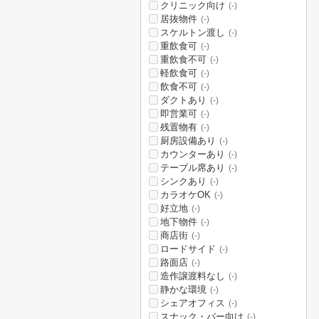
クリニック向け
(-)
居抜物件
(-)
スケルトン渡し
(-)
重飲食可
(-)
重飲食不可
(-)
軽飲食可
(-)
飲食不可
(-)
ダクトあり
(-)
即営業可
(-)
残置物有
(-)
厨房設備あり
(-)
カウンターあり
(-)
テーブル席あり
(-)
シンクあり
(-)
カラオケOK
(-)
好立地
(-)
地下物件
(-)
商店街
(-)
ロードサイド
(-)
路面店
(-)
造作譲渡料なし
(-)
静かな環境
(-)
シェアオフィス
(-)
スナック・バー向け
(-)