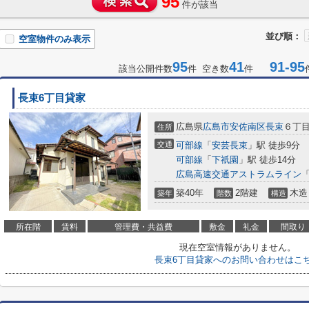
95
件が該当
並び順：
空室物件のみ表示
95
41
91-95
該当公開件数
件 空き数
件
長束6丁目貸家
広島県
広島市安佐南区
長束
６丁目4
住所
交通
可部線
「
安芸長束
」駅 徒歩9分
可部線
「
下祇園
」駅 徒歩14分
広島高速交通アストラムライン
築40年
2階建
木造
築年
階数
構造
所在階
賃料
管理費・共益費
敷金
礼金
間取り
現在空室情報がありません。
長束6丁目貸家へのお問い合わせはこ