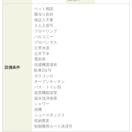
ペット相談
陽当り良好
保証人不要
２人入居可
フローリング
バルコニー
プロパンガス
公営水道
公共下水
電気有
洗濯機置場有
設備条件
駐車2台可
ガスコンロ
オープンキッチン
バス・トイレ別
追焚機能浴室
温水洗浄便座
シャワー
浴槽
シューズボックス
収納豊富
初期費用カード決済可