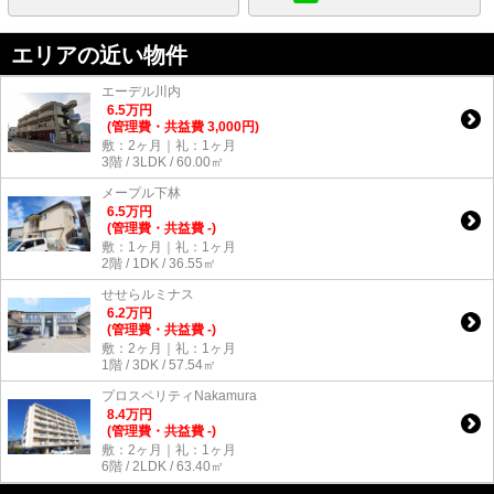
エリアの近い物件
エーデル川内
6.5
万
円
(管理費・共益費 3,000円)
敷：2ヶ月｜礼：1ヶ月
3階 / 3LDK / 60.00㎡
メープル下林
6.5
万
円
(管理費・共益費 -)
敷：1ヶ月｜礼：1ヶ月
2階 / 1DK / 36.55㎡
せせらルミナス
6.2
万
円
(管理費・共益費 -)
敷：2ヶ月｜礼：1ヶ月
1階 / 3DK / 57.54㎡
プロスペリティNakamura
8.4
万
円
(管理費・共益費 -)
敷：2ヶ月｜礼：1ヶ月
6階 / 2LDK / 63.40㎡