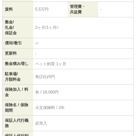
管理費・
賃料
5.5万円
-
共益費
敷金/
礼金/
2ヶ月/1ヶ月/-
保証金
償却/敷引
-/-
更新料
-
敷金積み増し
ペット飼育:1ヶ月
駐車場/
有(2台)/0円
月額料金
保険加入 / 料
有 / 18,000円
金
保険名 / 保険
火災保険料 / 2年
期間
保証人代行義
必加入
務
保証人代行利