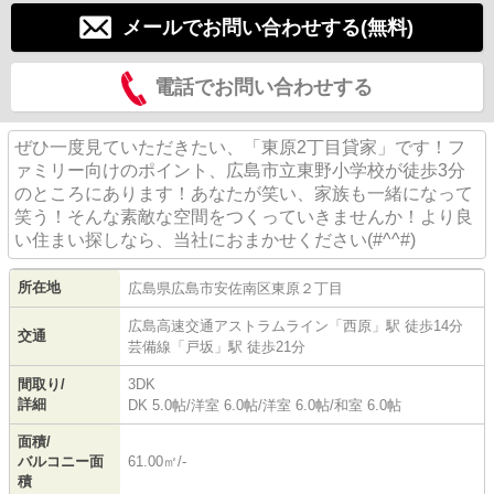
メールでお問い合わせする(無料)
電話でお問い合わせする
ぜひ一度見ていただきたい、「東原2丁目貸家」です！フ
ァミリー向けのポイント、広島市立東野小学校が徒歩3分
のところにあります！あなたが笑い、家族も一緒になって
笑う！そんな素敵な空間をつくっていきませんか！より良
い住まい探しなら、当社におまかせください(#^^#)
所在地
広島県
広島市安佐南区
東原
２丁目
広島高速交通アストラムライン
「
西原
」駅 徒歩14分
交通
芸備線
「
戸坂
」駅 徒歩21分
間取り/
3DK
詳細
DK 5.0帖
/
洋室 6.0帖
/
洋室 6.0帖
/
和室 6.0帖
面積/
バルコニー面
61.00㎡/-
積