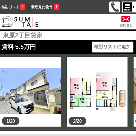
0
1
検討リスト
最近見た物件
お問合せ
東原2丁目貸家
賃料
5.5
万円
検討リストに追加
1/20
2/20