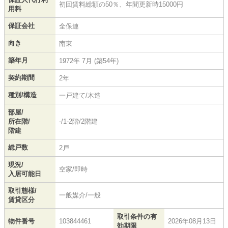
初回賃料総額の50％、年間更新時15000円
用料
保証会社
全保連
向き
南東
築年月
1972年 7月 (築54年)
契約期間
2年
種別/構造
一戸建て/木造
部屋/
所在階/
-/1-2階/2階建
階建
総戸数
2戸
現況/
空家/即時
入居可能日
取引態様/
一般媒介/一般
賃貸区分
取引条件の有
物件番号
103844461
2026年08月13日
効期限