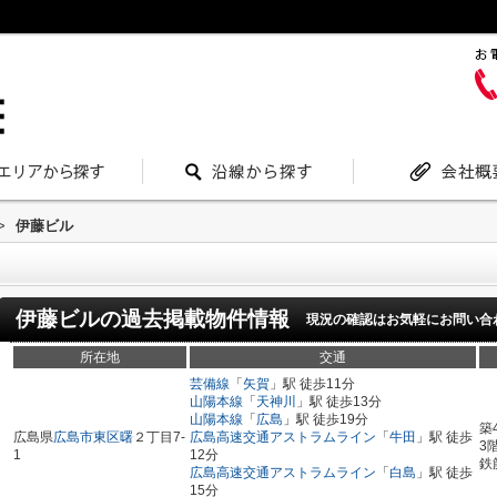
>
伊藤ビル
伊藤ビル
の過去掲載物件情報
現況の確認はお気軽にお問い合
所在地
交通
芸備線
「
矢賀
」駅 徒歩11分
山陽本線
「
天神川
」駅 徒歩13分
山陽本線
「
広島
」駅 徒歩19分
築
広島県
広島市東区
曙
２丁目7-
広島高速交通アストラムライン
「
牛田
」駅 徒歩
3
1
12分
鉄
広島高速交通アストラムライン
「
白島
」駅 徒歩
15分