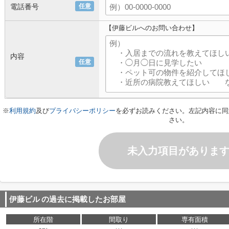
電話番号
任意
【伊藤ビルへのお問い合わせ】
内容
任意
※
利用規約
及び
プライバシーポリシー
を必ずお読みください。左記内容に同
さい。
未入力項目がありま
伊藤ビル
の過去に掲載したお部屋
所在階
間取り
専有面積