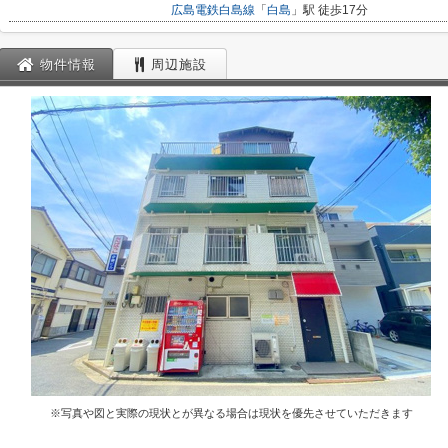
広島電鉄白島線
「
白島
」駅 徒歩17分
物件情報
周辺施設
※写真や図と実際の現状とが異なる場合は現状を優先させていただきます