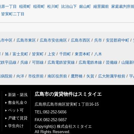
段原一丁目
稲荷町
稲荷町
松川町
比治山下
銀山町
縮景園前
家庭裁判所
皆実町二丁目
島市中区
/
広島市東区
/
広島市安佐南区
/
広島市西区
/
呉市
/
安芸郡府中町
/
翠
/
旭
/
富士見町
/
皆実町
/
上安
/
千田町
/
東雲本町
/
八木
電鉄宇品線
/
呉線
/
可部線
/
広島電鉄皆実線
/
広島電鉄本線
/
芸備線
/
山陽新
県病院前
/
向洋
/
市役所前
/
南区役所前
/
鷹野橋
/
矢賀
/
広大附属学校前
/
宇
広島市の賃貸物件はスミタイエ
新築・築浅
敷金礼金０
広島県広島市南区皆実町１丁目16-15
ペット可
TEL:082-252-5656
戸建て賃貸
FAX:082-252-5657
学生向け
Copyright(c) 株式会社スミタイエ
All Rights Reserved.