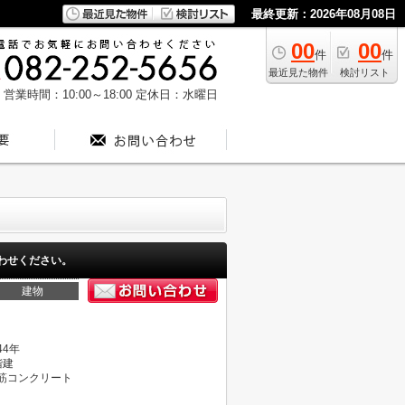
最終更新：2026年08月08日
00
00
件
件
最近見た物件
検討リスト
営業時間：10:00～18:00
定休日：水曜日
わせください。
建物
44年
階建
筋コンクリート