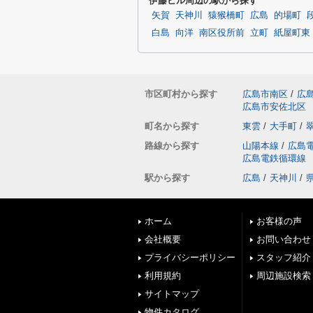
伊藤ビル周辺の駅から探す
矢賀
天神川
猿猴橋町
広島
的場町
白島
向洋
南区役所前
立町
紙屋町東
市区町村から探す
広島市南区
/
広
広島市安佐北区
町名から探す
東雲
/
大手町
/
路線から探す
山陽本線
/
広島
広島電鉄循環線
駅から探す
広島
/
天神川
/
ホーム
お客様の声
会社概要
お問い合わせ
プライバシーポリシー
スタッフ紹介
利用規約
周辺施設検索
サイトマップ
物件カタログ