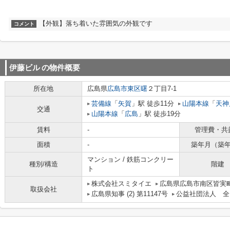
【外観】落ち着いた雰囲気の外観です
コメント
伊藤ビル
の物件概要
所在地
広島県
広島市東区
曙
２丁目7-1
芸備線
「
矢賀
」駅 徒歩11分
山陽本線
「
天神
交通
山陽本線
「
広島
」駅 徒歩19分
賃料
-
管理費・共
面積
-
築年月（築
マンション / 鉄筋コンクリー
種別/構造
階建
ト
株式会社スミタイエ
広島県広島市南区皆実町
取扱会社
広島県知事 (2) 第11147号
公益社団法人 全