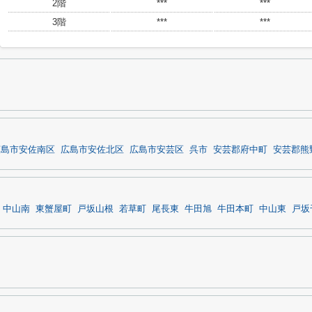
2階
***
***
3階
***
***
広島市安佐南区
広島市安佐北区
広島市安芸区
呉市
安芸郡府中町
安芸郡熊
中山南
東蟹屋町
戸坂山根
若草町
尾長東
牛田旭
牛田本町
中山東
戸坂