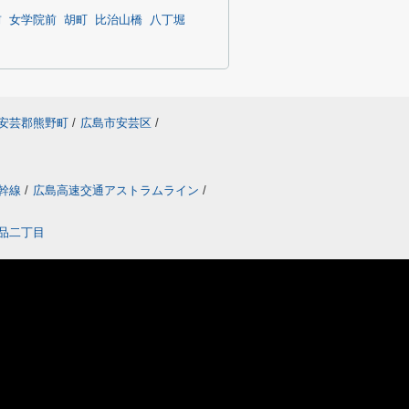
前
女学院前
胡町
比治山橋
八丁堀
安芸郡熊野町
/
広島市安芸区
/
幹線
/
広島高速交通アストラムライン
/
品二丁目