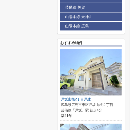
芸備線 矢賀
山陽本線 天神川
山陽本線 広島
おすすめ物件
戸坂山根2丁目戸建
広島県広島市東区戸坂山根２丁目
芸備線「戸坂」駅 徒歩4分
築41年