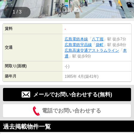
1 / 3
賃料
-
広島電鉄本線
「
八丁堀
」駅 徒歩7分
広島電鉄宇品線
「
袋町
」駅 徒歩8分
交通
広島高速交通アストラムライン
「
本
通
」駅 徒歩9分
間取り(面積)
-(-)
築年月
1985年 4月(築41年)
メールでお問い合わせする(無料)
電話でお問い合わせする
過去掲載物件一覧