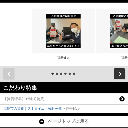
福田健太
福田
前
こだわり特集
【賃貸特集】戸建て賃貸
広島市の賃貸｜スミタイエ
>
物件一覧
>
井手ビル
ページトップに戻る