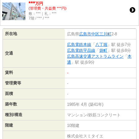
***
万円
(管理費・共益費 ***円)
敷：***｜礼：***
7階 / *** / ***
所在地
広島県
広島市中区
三川町
2-8
広島電鉄本線
「
八丁堀
」駅 徒歩7分
広島電鉄宇品線
「
袋町
」駅 徒歩8分
交通
広島高速交通アストラムライン
「
本
通
」駅 徒歩9分
賃料
-
管理費等
-
面積
-
築年数
1985年 4月 (築41年)
種別/構造
マンション/鉄筋コンクリート
階建
10階建
株式会社スミタイエ