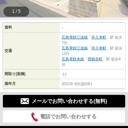
1 / 5
賃料
-
広島電鉄江波線
「
舟入本町
」駅 徒歩
7分
広島電鉄江波線
「
舟入幸町
」駅 徒歩
交通
12分
広島電鉄本線
「
西観音町
」駅 徒歩4
分
間取り(面積)
-(-)
築年月
2021年 8月(築5年)
メールでお問い合わせする(無料)
電話でお問い合わせする