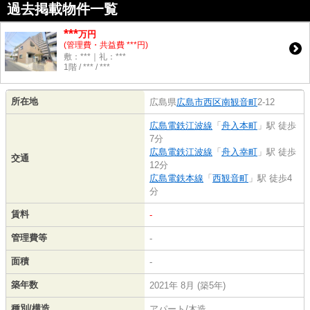
過去掲載物件一覧
***
万円
(管理費・共益費 ***円)
敷：***｜礼：***
1階 / *** / ***
所在地
広島県
広島市西区
南観音町
2-12
広島電鉄江波線
「
舟入本町
」駅 徒歩
7分
広島電鉄江波線
「
舟入幸町
」駅 徒歩
交通
12分
広島電鉄本線
「
西観音町
」駅 徒歩4
分
賃料
-
管理費等
-
面積
-
築年数
2021年 8月 (築5年)
種別/構造
アパート/木造