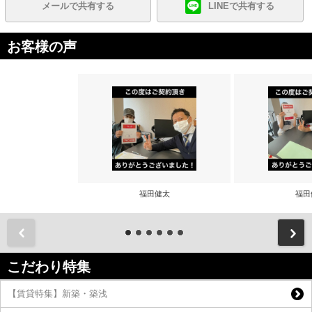
メールで共有する
LINEで共有する
お客様の声
福田健太
福田
前
こだわり特集
【賃貸特集】新築・築浅