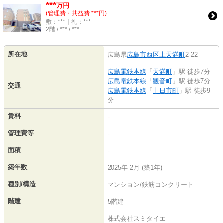
***
万円
(管理費・共益費 ***円)
敷：***｜礼：***
2階 / *** / ***
所在地
広島県
広島市西区
上天満町
2-22
広島電鉄本線
「
天満町
」駅 徒歩7分
広島電鉄本線
「
観音町
」駅 徒歩7分
交通
広島電鉄本線
「
十日市町
」駅 徒歩9
分
賃料
-
管理費等
-
面積
-
築年数
2025年 2月 (築1年)
種別/構造
マンション/鉄筋コンクリート
階建
5階建
株式会社スミタイエ