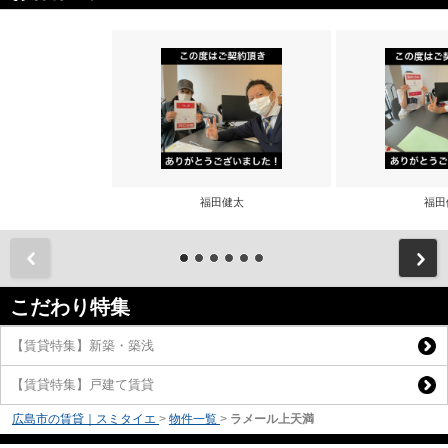
福田健太
福田
前
こだわり特集
【賃貸特集】新築・築浅
【賃貸特集】戸建て賃貸
広島市の賃貸｜スミタイエ
>
物件一覧
>
ラメール上天満