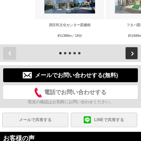
西区民文化センター図書館
フタバ図
約1388m／18分
約1686
前
メールでお問い合わせする(無料)
電話でお問い合わせする
現況の確認はお気軽にお問い合わせください。
メールで共有する
LINEで共有する
お客様の声