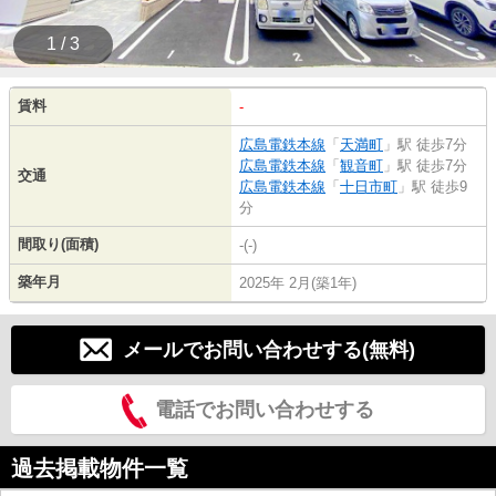
1 / 3
賃料
-
広島電鉄本線
「
天満町
」駅 徒歩7分
広島電鉄本線
「
観音町
」駅 徒歩7分
交通
広島電鉄本線
「
十日市町
」駅 徒歩9
分
間取り(面積)
-(-)
築年月
2025年 2月(築1年)
メールでお問い合わせする(無料)
電話でお問い合わせする
過去掲載物件一覧