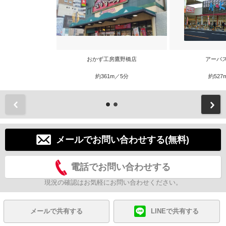
おかず工房鷹野橋店
アーバ
約361m／5分
約527
前
メールでお問い合わせする(無料)
電話でお問い合わせする
現況の確認はお気軽にお問い合わせください。
メールで共有する
LINEで共有する