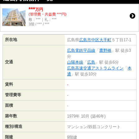
***
万円
(管理費・共益費 ***円)
敷：***｜礼：***
3階 / *** / ***
所在地
広島県
広島市中区
大手町
５丁目17-1
広島電鉄宇品線
「
鷹野橋
」駅 徒歩3
分
交通
山陽本線
「
広島
」駅 徒歩6分
広島高速交通アストラムライン
「
本
通
」駅 徒歩10分
賃料
-
管理費等
-
面積
-
築年数
1979年 10月 (築46年)
種別/構造
マンション/鉄筋コンクリート
階建
9階建