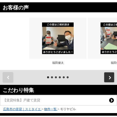
お客様の声
福田健太
福田
前
こだわり特集
【賃貸特集】戸建て賃貸
広島市の賃貸｜スミタイエ
>
物件一覧
>
モリヤビル