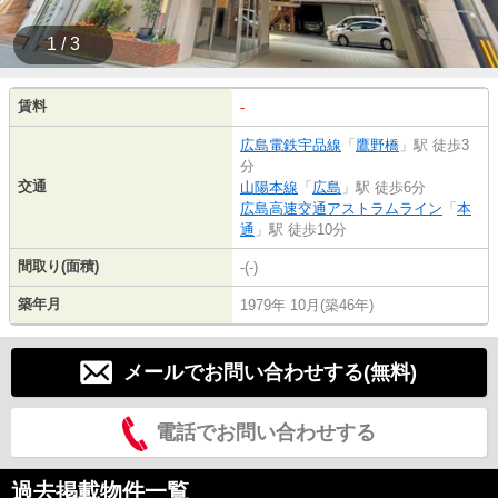
1 / 3
賃料
-
広島電鉄宇品線
「
鷹野橋
」駅 徒歩3
分
交通
山陽本線
「
広島
」駅 徒歩6分
広島高速交通アストラムライン
「
本
通
」駅 徒歩10分
間取り(面積)
-(-)
築年月
1979年 10月(築46年)
メールでお問い合わせする(無料)
電話でお問い合わせする
過去掲載物件一覧