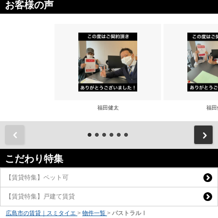
お客様の声
福田健太
福田
前
こだわり特集
【賃貸特集】ペット可
【賃貸特集】戸建て賃貸
広島市の賃貸｜スミタイエ
>
物件一覧
>
パストラルⅠ