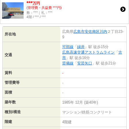
***
万円
(管理費・共益費 ***円)
敷：***｜礼：***
4階 / *** / ***
広島県
広島市安佐南区
川内
２丁目23-
所在地
9
可部線
「
緑井
」駅 徒歩15分
広島高速交通アストラムライン
「
古
交通
市
」駅 徒歩16分
芸備線
「
安芸矢口
」駅 徒歩21分
賃料
-
管理費等
-
面積
-
築年数
1985年 12月 (築40年)
種別/構造
マンション/鉄筋コンクリート
階建
4階建