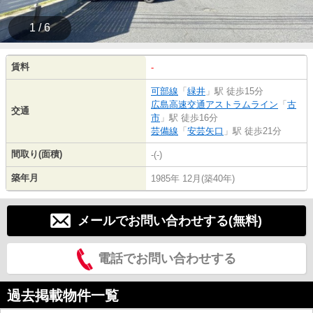
1 / 6
賃料
-
可部線
「
緑井
」駅 徒歩15分
広島高速交通アストラムライン
「
古
交通
市
」駅 徒歩16分
芸備線
「
安芸矢口
」駅 徒歩21分
間取り(面積)
-(-)
築年月
1985年 12月(築40年)
メールでお問い合わせする(無料)
電話でお問い合わせする
過去掲載物件一覧