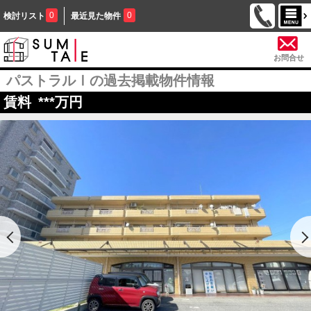
0
0
検討リスト
最近見た物件
お問合せ
パストラルⅠの過去掲載物件情報
賃料
***
万円