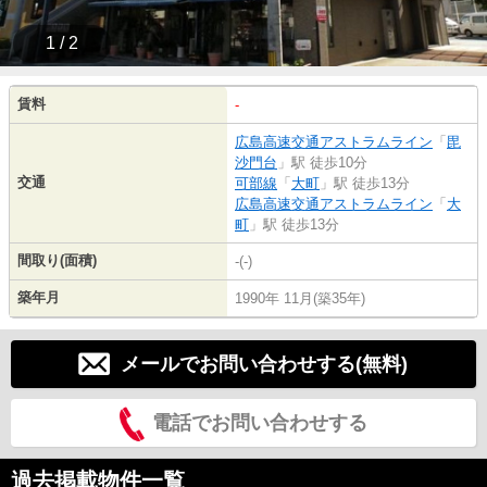
1 / 2
賃料
-
広島高速交通アストラムライン
「
毘
沙門台
」駅 徒歩10分
交通
可部線
「
大町
」駅 徒歩13分
広島高速交通アストラムライン
「
大
町
」駅 徒歩13分
間取り(面積)
-(-)
築年月
1990年 11月(築35年)
メールでお問い合わせする(無料)
電話でお問い合わせする
過去掲載物件一覧