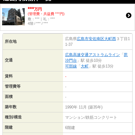
***
万円
(管理費・共益費 ***円)
敷：***｜礼：***
4階 / *** / ***
広島県
広島市安佐南区
大町西
３丁目1
所在地
1-37
広島高速交通アストラムライン
「
毘
交通
沙門台
」駅 徒歩10分
可部線
「
大町
」駅 徒歩13分
賃料
-
管理費等
-
面積
-
築年数
1990年 11月 (築35年)
種別/構造
マンション/鉄筋コンクリート
階建
6階建