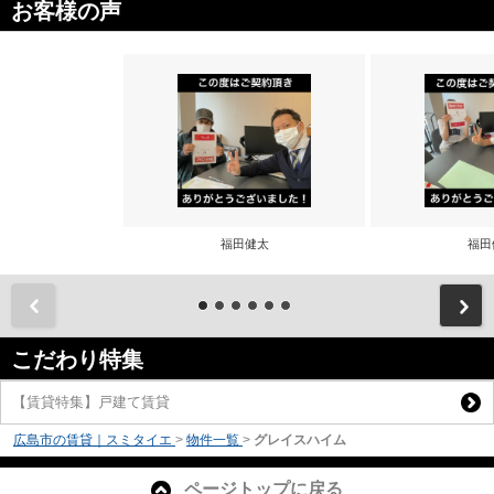
お客様の声
福田健太
福田
前
こだわり特集
【賃貸特集】戸建て賃貸
広島市の賃貸｜スミタイエ
>
物件一覧
>
グレイスハイム
ページトップに戻る