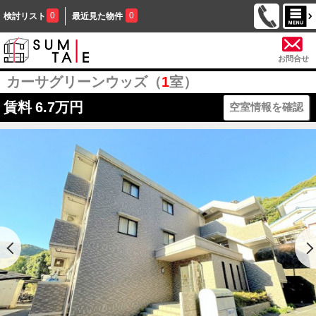
0
0
検討リスト
最近見た物件
お問合せ
カーサグリーンウッズ（
1
室）
賃料
6.7万円
空室情報を確認