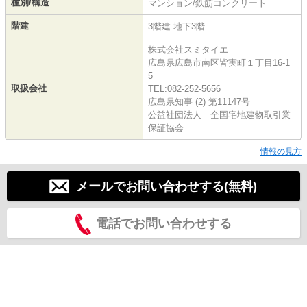
種別/構造
マンション/鉄筋コンクリート
階建
3階建 地下3階
株式会社スミタイエ
広島県広島市南区皆実町１丁目16-1
5
取扱会社
TEL:082-252-5656
広島県知事 (2) 第11147号
公益社団法人 全国宅地建物取引業
保証協会
情報の見方
メールでお問い合わせする(無料)
電話でお問い合わせする