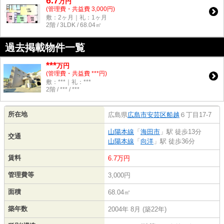
6.7
万
円
(管理費・共益費 3,000円)
敷：2ヶ月｜礼：1ヶ月
2階 / 3LDK / 68.04㎡
過去掲載物件一覧
***
万円
(管理費・共益費 ***円)
敷：***｜礼：***
2階 / *** / ***
所在地
広島県
広島市安芸区
船越
６丁目17-7
山陽本線
「
海田市
」駅 徒歩13分
交通
山陽本線
「
向洋
」駅 徒歩36分
賃料
6.7万円
管理費等
3,000円
面積
68.04㎡
築年数
2004年 8月 (築22年)