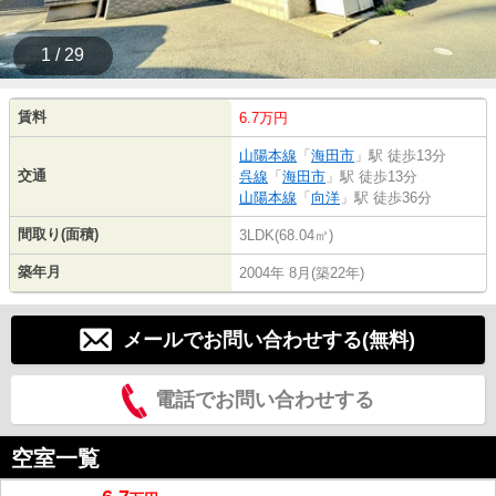
1 / 29
賃料
6.7万円
山陽本線
「
海田市
」駅 徒歩13分
交通
呉線
「
海田市
」駅 徒歩13分
山陽本線
「
向洋
」駅 徒歩36分
間取り(面積)
3LDK(68.04㎡)
築年月
2004年 8月(築22年)
メールでお問い合わせする(無料)
電話でお問い合わせする
空室一覧