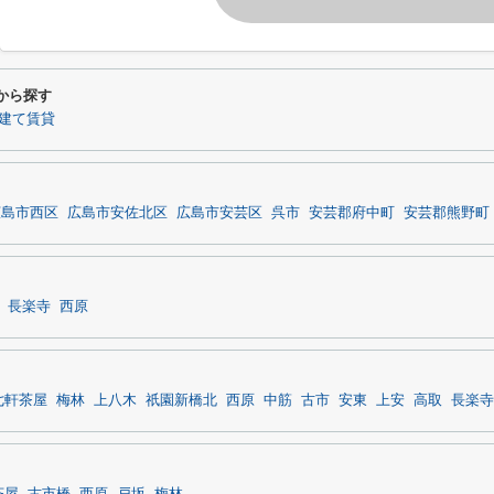
から探す
建て賃貸
広島市西区
広島市安佐北区
広島市安芸区
呉市
安芸郡府中町
安芸郡熊野町
長楽寺
西原
七軒茶屋
梅林
上八木
祇園新橋北
西原
中筋
古市
安東
上安
高取
長楽寺