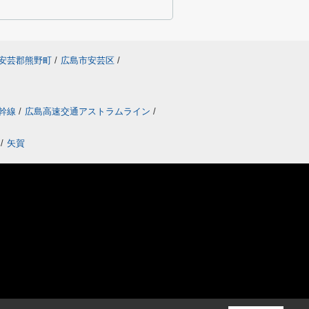
安芸郡熊野町
/
広島市安芸区
/
幹線
/
広島高速交通アストラムライン
/
/
矢賀