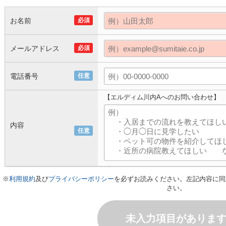
お名前
必須
メールアドレス
必須
電話番号
任意
【エルディム川内Aへのお問い合わせ】
内容
任意
※
利用規約
及び
プライバシーポリシー
を必ずお読みください。左記内容に同
さい。
未入力項目がありま