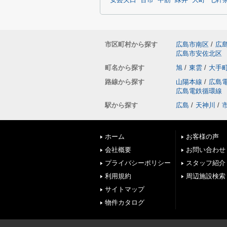
安芸矢口
古市
中筋
緑井
大町
七軒
市区町村から探す
広島市南区
/
広
広島市安佐北区
町名から探す
旭
/
東雲
/
大手
路線から探す
山陽本線
/
広島
広島電鉄循環線
駅から探す
広島
/
天神川
/
ホーム
お客様の声
会社概要
お問い合わせ
プライバシーポリシー
スタッフ紹介
利用規約
周辺施設検索
サイトマップ
物件カタログ