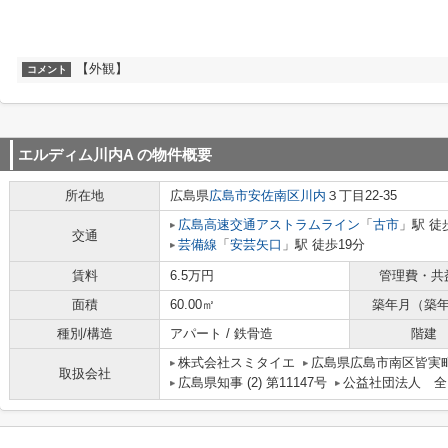
【外観】
コメント
エルディム川内A
の物件概要
所在地
広島県
広島市安佐南区
川内
３丁目22-35
広島高速交通アストラムライン
「
古市
」駅 徒
交通
芸備線
「
安芸矢口
」駅 徒歩19分
賃料
6.5万円
管理費・共
面積
60.00㎡
築年月（築
種別/構造
アパート / 鉄骨造
階建
株式会社スミタイエ
広島県広島市南区皆実町
取扱会社
広島県知事 (2) 第11147号
公益社団法人 全