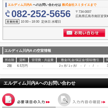
エルディム川内A
へのお問い合わせは
株式会社スミタイエまで
082-252-5656
〒734-0007
広島県広島市南区皆実町
10:00～18:00 定休日:水曜日
エルディム川内A
の空室情報
所在階
賃料
管理費・共益費
敷金/礼金/保証金/償却/敷引
2階
6.5万円
-
/
/
/
/
2ヶ月
1ヶ月
-
-
-
エルディム川内A
へのお問い合わせ