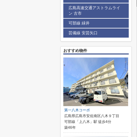
広島高速交通アストラムライ
ン 古市
可部線 緑井
芸備線 安芸矢口
おすすめ物件
第一八木コーポ
広島県広島市安佐南区八木９丁目
可部線「上八木」駅 徒歩4分
築46年