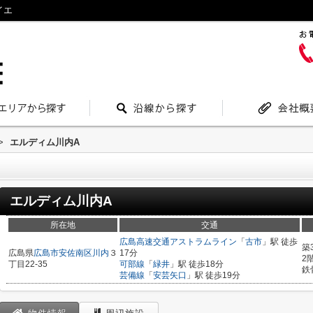
イエ
>
エルディム川内A
エルディム川内A
所在地
交通
広島高速交通アストラムライン
「
古市
」駅 徒歩
築
広島県
広島市安佐南区
川内
３
17分
2
丁目22-35
可部線
「
緑井
」駅 徒歩18分
鉄
芸備線
「
安芸矢口
」駅 徒歩19分