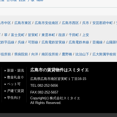
茶屋
古市橋
西原
戸坂
梅林
島市中区
/
広島市東区
/
広島市安佐南区
/
広島市西区
/
呉市
/
安芸郡府中町
/
町
/
翠
/
富士見町
/
皆実町
/
東雲本町
/
段原
/
千田町
/
上安
電鉄宇品線
/
呉線
/
可部線
/
広島電鉄皆実線
/
広島電鉄本線
/
芸備線
/
山陽新
市役所前
/
県病院前
/
向洋
/
南区役所前
/
鷹野橋
/
比治山下
/
広大附属学校前
広島市の賃貸物件はスミタイエ
新築・築浅
敷金礼金０
広島県広島市南区皆実町１丁目16-15
ペット可
TEL:082-252-5656
戸建て賃貸
FAX:082-252-5657
学生向け
Copyright(c) 株式会社スミタイエ
All Rights Reserved.