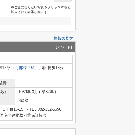
※ご覧になりたい写真をクリックすると
拡大されて表示されます。
情報の見方
【アパート】
歩17分
可部線
「
緑井
」駅 徒歩18分
益費
-
年数）
1989年 3月 ( 築37年 )
2階建
１丁目16-15
TEL:082-252-5656
国宅地建物取引業保証協会