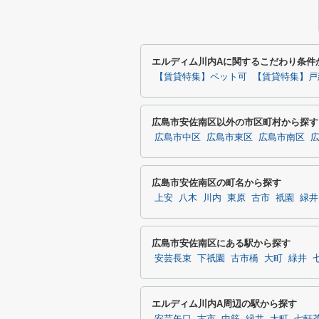
エルディム川内Aに関するこだわり条件
【賃貸特集】ペット可
【賃貸特集】戸
広島市安佐南区以外の市区町村から探す
広島市中区
広島市東区
広島市南区
広島市安佐南区の町名から探す
上安
八木
川内
東原
古市
祇園
緑井
広島市安佐南区にある駅から探す
安芸長束
下祇園
古市橋
大町
緑井
エルディム川内A周辺の駅から探す