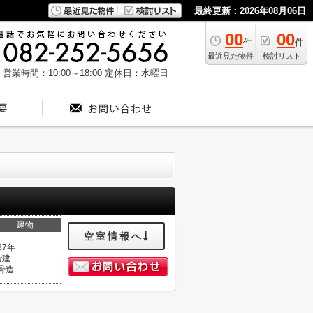
最終更新：2026年08月06日
00
00
件
件
最近見た物件
検討リスト
営業時間：10:00～18:00
定休日：水曜日
建物
空室情報へ
37年
階建
骨造