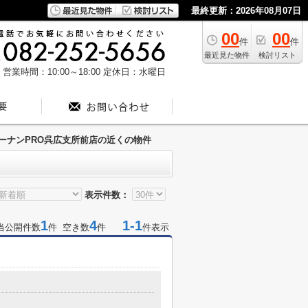
最終更新：2026年08月07日
00
00
件
件
最近見た物件
検討リスト
営業時間：10:00～18:00
定休日：水曜日
ーナンPRO呉広支所前店の近くの物件
表示件数：
1
4
1-1
当公開件数
件 空き数
件
件表示