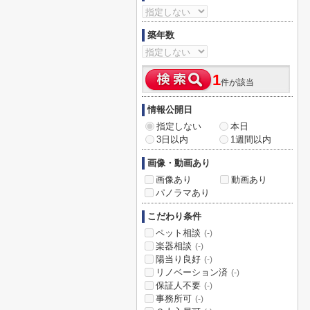
築年数
1
件が該当
情報公開日
指定しない
本日
3日以内
1週間以内
画像・動画あり
画像あり
動画あり
パノラマあり
こだわり条件
ペット相談
(-)
楽器相談
(-)
陽当り良好
(-)
リノベーション済
(-)
保証人不要
(-)
事務所可
(-)