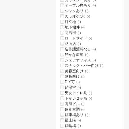
(-)
テーブル席あり
(-)
シンクあり
(-)
カラオケOK
(-)
好立地
(-)
地下物件
(-)
商店街
(-)
ロードサイド
(-)
路面店
(-)
造作譲渡料なし
(-)
静かな環境
(-)
シェアオフィス
(-)
スナック・バー向け
(-)
美容室向け
(-)
物販向け
(-)
DIY可
(-)
給湯室
(-)
男女トイレ別
(-)
トイレ２ヶ所
(-)
高層ビル
(-)
個別空調
(-)
駐車場あり
(-)
最上階
(-)
駐輪場
(-)