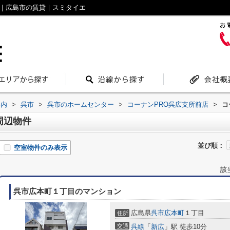
覧｜広島市の賃貸｜スミタイエ
案内
>
呉市
>
呉市のホームセンター
>
コーナンPRO呉広支所前店
>
コ
周辺物件
並び順：
空室物件のみ表示
該
呉市広本町１丁目のマンション
広島県
呉市
広本町
１丁目
住所
交通
呉線
「
新広
」駅 徒歩10分