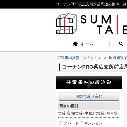
コーナンPRO呉広支所前店周辺の物件一
広島市の賃貸｜スミタイエ
>
周辺施設
コーナンPRO呉広支所前店
種別で絞り込む
現在の種別
賃貸,店舗(賃貸),事務所(賃貸),駐車場
アパート
マンション