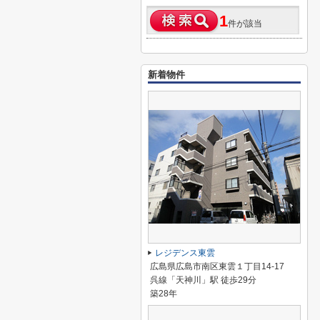
1
件が該当
新着物件
レジデンス東雲
広島県広島市南区東雲１丁目14-17
呉線「天神川」駅 徒歩29分
築28年