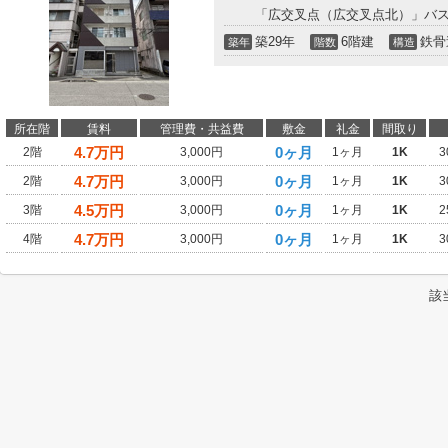
「広交叉点（広交叉点北）」バス
築29年
6階建
鉄骨
築年
階数
構造
所在階
賃料
管理費・共益費
敷金
礼金
間取り
4.7
万円
0ヶ月
2階
3,000円
1ヶ月
1K
3
4.7
万円
0ヶ月
2階
3,000円
1ヶ月
1K
3
4.5
万円
0ヶ月
3階
3,000円
1ヶ月
1K
2
4.7
万円
0ヶ月
4階
3,000円
1ヶ月
1K
3
該