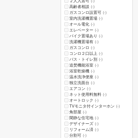
２人入居可
(-)
高齢者相談
(-)
ガスコンロ設置可
(-)
室内洗濯機置場
(-)
オール電化
(-)
エレベーター
(-)
バイク置場あり
(-)
洗濯機置場有
(-)
ガスコンロ
(-)
コンロ２口以上
(-)
バス・トイレ別
(-)
追焚機能浴室
(-)
浴室乾燥機
(-)
温水洗浄便座
(-)
独立洗面台
(-)
エアコン
(-)
ネット使用料無料
(-)
オートロック
(-)
TVモニタ付インターホン
(-)
角部屋
(-)
閑静な住宅地
(-)
デザイナーズ
(-)
リフォーム済
(-)
分割可
(-)