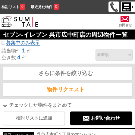
0
0
検討リスト
最近見た物件
お問合せ
セブン-イレブン 呉市広中町店の周辺物件一覧
募集中のみ表示
1
該当物件
件
4
空き数
件
さらに条件を絞り込む
物件リクエスト
チェックした物件をまとめて
検討リストに追加
お問い合わせ
呉市広本町１丁目のマンション
賃貸｜マンション