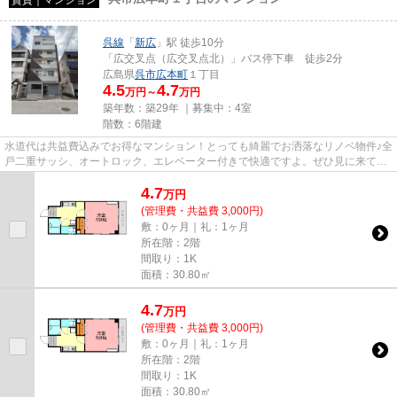
呉線
「
新広
」駅 徒歩10分
「広交叉点（広交叉点北）」バス停下車 徒歩2分
広島県
呉市
広本町
１丁目
4.5
4.7
万円～
万円
築年数：築29年 ｜募集中：
4室
階数：6階建
水道代は共益費込みでお得なマンション！とっても綺麗でお洒落なリノベ物件♪全
戸二重サッシ、オートロック、エレベーター付きで快適ですよ。ぜひ見に来てく
ださい！
4.7
万
円
(管理費・共益費 3,000円)
敷：0ヶ月｜礼：1ヶ月
所在階：2階
間取り：1K
面積：30.80㎡
4.7
万
円
(管理費・共益費 3,000円)
敷：0ヶ月｜礼：1ヶ月
所在階：2階
間取り：1K
面積：30.80㎡