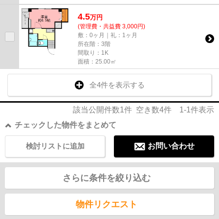
4.5
万
円
(管理費・共益費 3,000円)
敷：0ヶ月｜礼：1ヶ月
所在階：3階
間取り：1K
面積：25.00㎡
全4件を表示する
該当公開件数
1
件 空き数
4
件
1-1
件表示
チェックした物件をまとめて
検討リストに追加
お問い合わせ
さらに条件を絞り込む
物件リクエスト