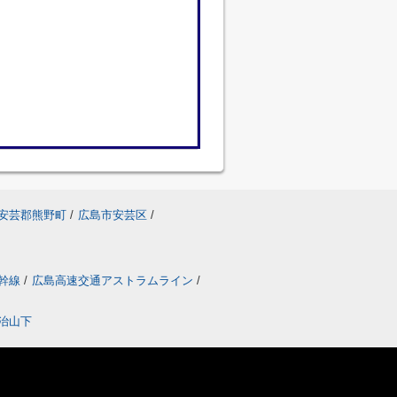
安芸郡熊野町
/
広島市安芸区
/
幹線
/
広島高速交通アストラムライン
/
治山下