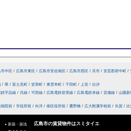
島市中区
/
広島市東区
/
広島市安佐南区
/
広島市西区
/
呉市
/
安芸郡府中町
/
旭
/
翠
/
富士見町
/
皆実町
/
東雲本町
/
千田町
/
上安
/
出汐
電鉄宇品線
/
呉線
/
可部線
/
広島電鉄皆実線
/
広島電鉄本線
/
芸備線
/
山陽新
県病院前
/
市役所前
/
向洋
/
南区役所前
/
鷹野橋
/
広大附属学校前
/
矢賀
/
比
広島市の賃貸物件はスミタイエ
新築・築浅