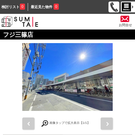
0
0
検討リスト
最近見た物件
お問合せ
フジ三篠店
前
次
画像タップで拡大表示【
1
/1】