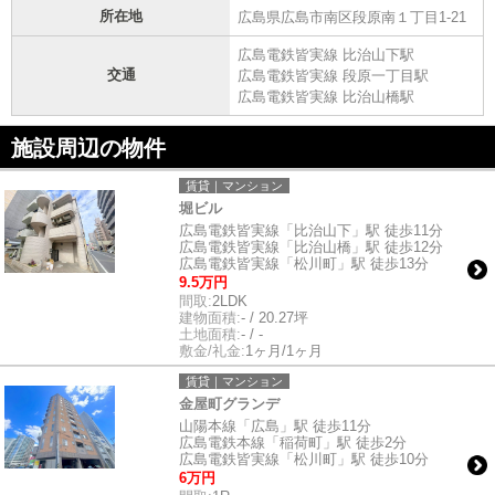
所在地
広島県広島市南区段原南１丁目1-21
広島電鉄皆実線 比治山下駅
交通
広島電鉄皆実線 段原一丁目駅
広島電鉄皆実線 比治山橋駅
施設周辺の物件
賃貸｜マンション
堀ビル
広島電鉄皆実線「比治山下」駅 徒歩11分
広島電鉄皆実線「比治山橋」駅 徒歩12分
広島電鉄皆実線「松川町」駅 徒歩13分
9.5万円
間取:
2LDK
建物面積:
- / 20.27坪
土地面積:
- / -
敷金/礼金:
1ヶ月/1ヶ月
賃貸｜マンション
金屋町グランデ
山陽本線「広島」駅 徒歩11分
広島電鉄本線「稲荷町」駅 徒歩2分
広島電鉄皆実線「松川町」駅 徒歩10分
6万円