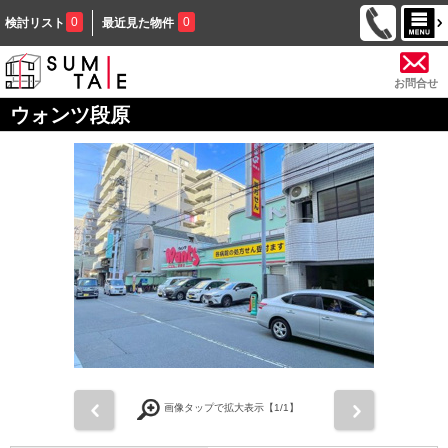
0
0
検討リスト
最近見た物件
お問合せ
ウォンツ段原
前
次
画像タップで拡大表示【
1
/1】