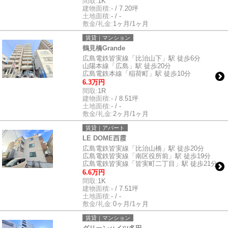
間取:
1K
建物面積:
- / 7.20坪
土地面積:
- / -
敷金/礼金:
1ヶ月/1ヶ月
賃貸｜マンション
鶴見橋Grande
広島電鉄皆実線「比治山下」駅 徒歩6分
山陽本線「広島」駅 徒歩20分
広島電鉄本線「稲荷町」駅 徒歩10分
6.3万円
間取:
1R
建物面積:
- / 8.51坪
土地面積:
- / -
敷金/礼金:
2ヶ月/1ヶ月
賃貸｜アパート
LE DOME西霞
広島電鉄皆実線「比治山橋」駅 徒歩20分
広島電鉄皆実線「南区役所前」駅 徒歩19分
広島電鉄皆実線「皆実町二丁目」駅 徒歩21分
6.6万円
間取:
1K
建物面積:
- / 7.51坪
土地面積:
- / -
敷金/礼金:
0ヶ月/1ヶ月
賃貸｜マンション