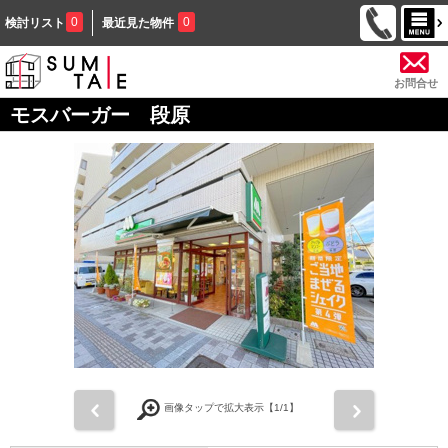
0
0
検討リスト
最近見た物件
お問合せ
モスバーガー 段原
前
次
画像タップで拡大表示【
1
/1】