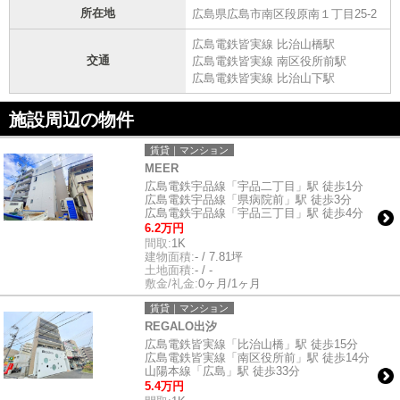
所在地
広島県広島市南区段原南１丁目25-2
広島電鉄皆実線 比治山橋駅
交通
広島電鉄皆実線 南区役所前駅
広島電鉄皆実線 比治山下駅
施設周辺の物件
賃貸｜マンション
MEER
広島電鉄宇品線「宇品二丁目」駅 徒歩1分
広島電鉄宇品線「県病院前」駅 徒歩3分
広島電鉄宇品線「宇品三丁目」駅 徒歩4分
6.2万円
間取:
1K
建物面積:
- / 7.81坪
土地面積:
- / -
敷金/礼金:
0ヶ月/1ヶ月
賃貸｜マンション
REGALO出汐
広島電鉄皆実線「比治山橋」駅 徒歩15分
広島電鉄皆実線「南区役所前」駅 徒歩14分
山陽本線「広島」駅 徒歩33分
5.4万円