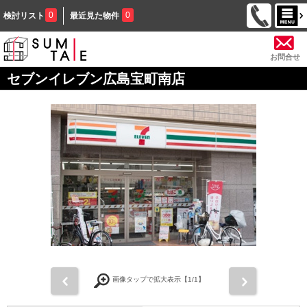
0
0
検討リスト
最近見た物件
お問合せ
セブンイレブン広島宝町南店
前
次
画像タップで拡大表示【
1
/1】