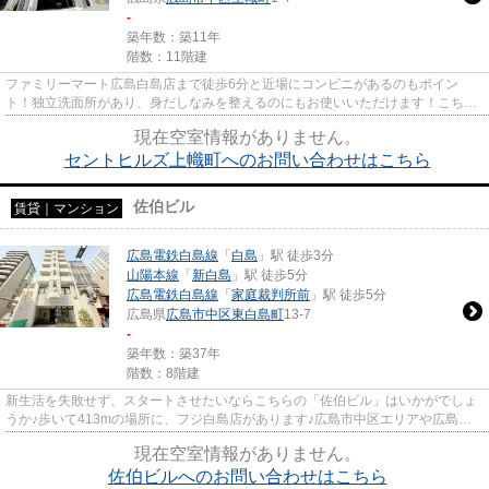
-
築年数：築11年
階数：11階建
ファミリーマート広島白島店まで徒歩6分と近場にコンビニがあるのもポイン
ト！独立洗面所があり、身だしなみを整えるのにもお使いいただけます！こちら
の物件にはエレベーターが付いて...
現在空室情報がありません。
セントヒルズ上幟町へのお問い合わせはこちら
佐伯ビル
賃貸｜マンション
広島電鉄白島線
「
白島
」駅 徒歩3分
山陽本線
「
新白島
」駅 徒歩5分
広島電鉄白島線
「
家庭裁判所前
」駅 徒歩5分
広島県
広島市中区
東白島町
13-7
-
築年数：築37年
階数：8階建
新生活を失敗せず、スタートさせたいならこちらの「佐伯ビル」はいかがでしょ
うか♪歩いて413mの場所に、フジ白島店があります♪広島市中区エリアや広島電
鉄白島線白島付近で、お気に入...
現在空室情報がありません。
佐伯ビルへのお問い合わせはこちら