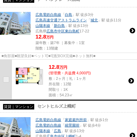
広島電鉄白島線
「
白島
」駅 徒歩3分
広島高速交通アストラムライン
「
城北
」駅 徒歩11分
山陽本線
「
新白島
」駅 徒歩13分
広島県
広島市中区
東白島町
17-22
12.8
万円
築年数：築7年 ｜募集中：
1室
階数：13階建
■角部屋■眺望良好■ペット可■宅配BOX完備■ネット無料■
12.8
万
円
(管理費・共益費 4,000円)
敷：2ヶ月｜礼：1ヶ月
所在階：12階
間取り：1K
面積：54.23㎡
セントヒルズ上幟町
賃貸｜マンション
広島電鉄白島線
「
家庭裁判所前
」駅 徒歩1分
広島電鉄白島線
「
縮景園前
」駅 徒歩4分
山陽本線
「
広島
」駅 徒歩13分
広島県
広島市中区
上幟町
1-4