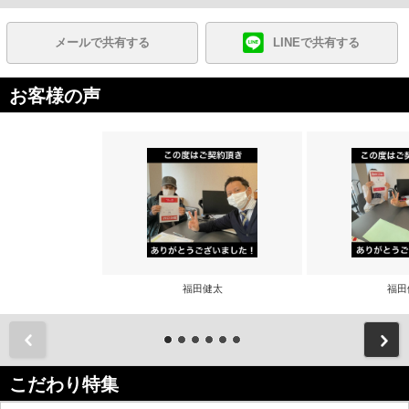
メールで共有する
LINEで共有する
お客様の声
福田健太
福田
前
こだわり特集