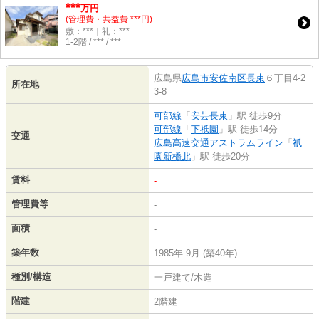
***
万円
(管理費・共益費 ***円)
敷：***｜礼：***
1-2階 / *** / ***
広島県
広島市安佐南区
長束
６丁目4-2
所在地
3-8
可部線
「
安芸長束
」駅 徒歩9分
可部線
「
下祇園
」駅 徒歩14分
交通
広島高速交通アストラムライン
「
祇
園新橋北
」駅 徒歩20分
賃料
-
管理費等
-
面積
-
築年数
1985年 9月 (築40年)
種別/構造
一戸建て/木造
階建
2階建