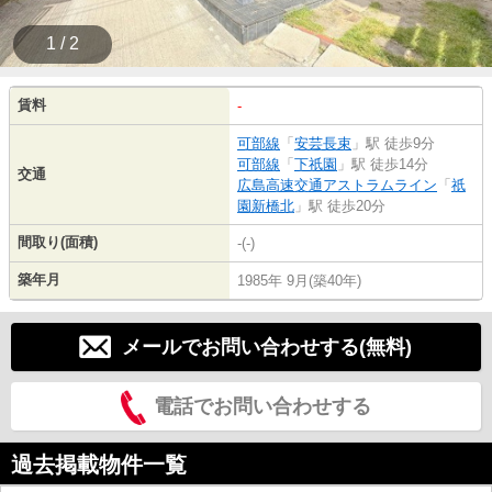
1 / 2
賃料
-
可部線
「
安芸長束
」駅 徒歩9分
可部線
「
下祇園
」駅 徒歩14分
交通
広島高速交通アストラムライン
「
祇
園新橋北
」駅 徒歩20分
間取り(面積)
-(-)
築年月
1985年 9月(築40年)
メールでお問い合わせする(無料)
電話でお問い合わせする
過去掲載物件一覧