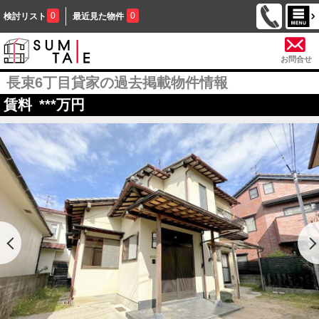
0
0
検討リスト
最近見た物件
お問合せ
長束6丁目貸家の過去掲載物件情報
賃料
***
万円